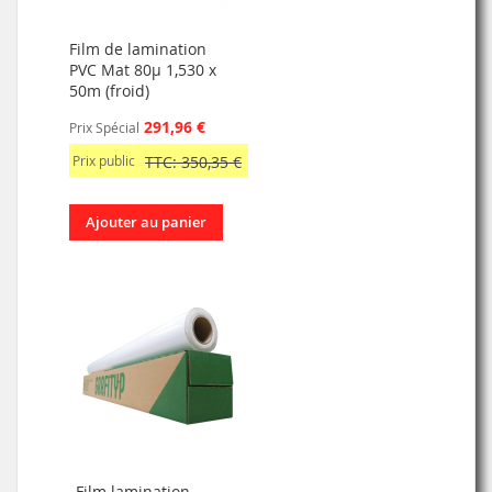
Film de lamination
PVC Mat 80µ 1,530 x
50m (froid)
291,96 €
Prix Spécial
Prix public
TTC: 350,35 €
Ajouter au panier
Film lamination