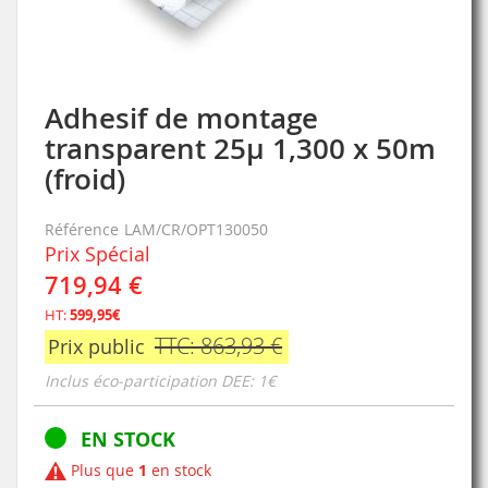
Adhesif de montage
Skip
to
transparent 25µ 1,300 x 50m
the
(froid)
beginning
of
the
Référence
LAM/CR/OPT130050
images
Prix Spécial
gallery
719,94 €
HT:
599,95€
TTC: 863,93 €
Prix public
Inclus éco-participation DEE: 1€
EN STOCK
Plus que
1
en stock