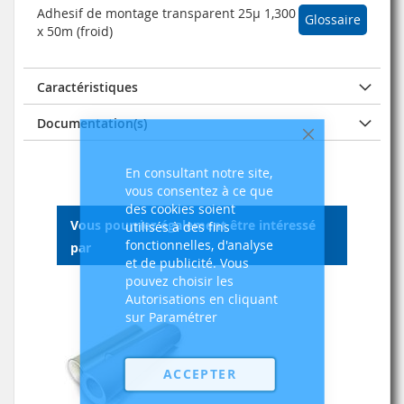
Adhesif de montage transparent 25µ 1,300
Glossaire
x 50m (froid)
Caractéristiques
Documentation(s)
Fermer
En consultant notre site,
vous consentez à ce que
des cookies soient
Vous pourriez également être intéressé
utilisés à des fins
fonctionnelles, d'analyse
par
et de publicité. Vous
pouvez choisir les
Autorisations en cliquant
sur Paramétrer
ACCEPTER