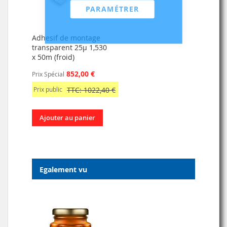
PARAMÉTRER
Adhesif de montage
transparent 25µ 1,530
x 50m (froid)
852,00 €
Prix Spécial
Prix public
TTC: 1022,40 €
Ajouter au panier
Egalement vu