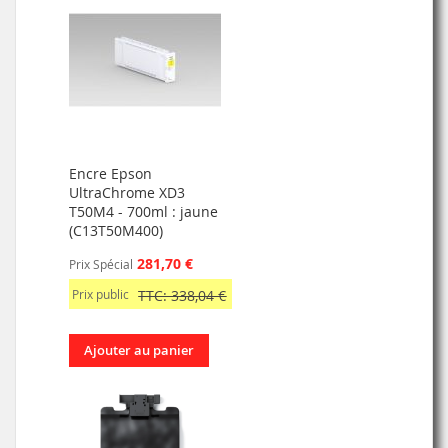
Encre Epson
UltraChrome XD3
T50M4 - 700ml : jaune
(C13T50M400)
281,70 €
Prix Spécial
Prix public
TTC: 338,04 €
Ajouter au panier