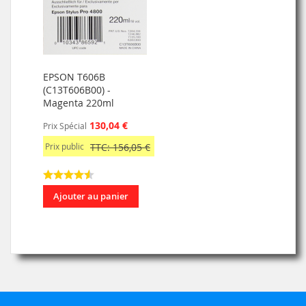
EPSON T606B
(C13T606B00) -
Magenta 220ml
130,04 €
Prix Spécial
Prix public
TTC: 156,05 €
Ajouter au panier