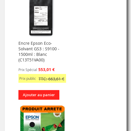
Encre Epson Eco-
Solvant GS3 : S9100 -
1500ml : Blanc
(C13T51VA00)
553,01 €
Prix Spécial
Prix public
TTC: 663,61 €
Ajouter au panier