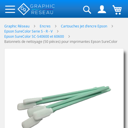
Rechercher
Graphic Réseau
Encres
Cartouches Jet d'encre Epson
Epson SureColor Serie S - R - V
Epson SureColor SC-S40600 et 60600
Batonnets de nettoyage (50 pièces) pour imprimantes Epson SureColor
Skip
to
the
end
of
the
images
gallery