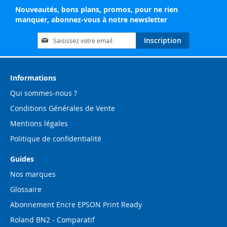
Nouveautés, bons plans, promos, pour ne rien
manquer, abonnez-vous à notre newsletter
Inscription
Inscription
à
notre
lettre
d’information
Informations
:
Qui sommes-nous ?
Conditions Générales de Vente
Mentions légales
Politique de confidentialité
Guides
Nos marques
Glossaire
Abonnement Encre EPSON Print Ready
Roland BN2 - Comparatif