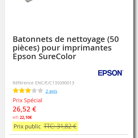
Batonnets de nettoyage (50
Skip
to
pièces) pour imprimantes
the
Epson SureColor
beginning
of
the
images
gallery
Référence
ENC/E/C13S090013
2
avis
Prix Spécial
26,52 €
HT:
22,10€
TTC: 31,82 €
Prix public