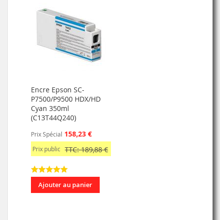
Encre Epson SC-
P7500/P9500 HDX/HD
Cyan 350ml
(C13T44Q240)
158,23 €
Prix Spécial
Prix public
TTC: 189,88 €
Ajouter au panier