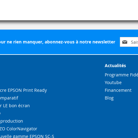
Inscripti
ur ne rien manquer, abonnez-vous à notre newsletter
à
notre
lettre
d’inform
Actualités
:
Programme Fidé
Youtube
re EPSON Print Ready
Financement
omparatif
Blog
r LE bon écran
O
-production
IZO ColorNavigator
ouvelle gamme EPSON SC-S