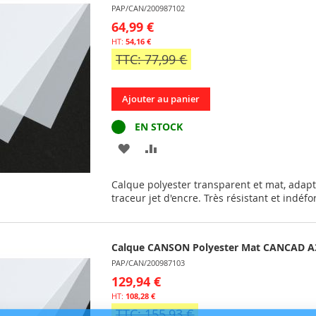
PAP/CAN/200987102
64,99 €
54,16 €
TTC: 77,99 €
Ajouter au panier
EN STOCK
AJOUTER
AJOUTER
À
AU
Calque polyester transparent et mat, adap
MA
COMPARATEUR
traceur jet d'encre. Très résistant et indéf
LISTE
D’ENVIE
Calque CANSON Polyester Mat CANCAD A3 
PAP/CAN/200987103
129,94 €
108,28 €
TTC: 155,93 €