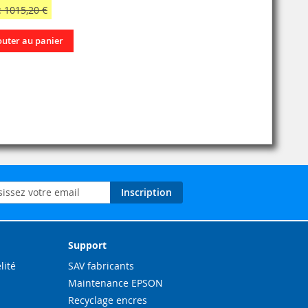
: 1015,20 €
outer au panier
on
Inscription
ation
Support
lité
SAV fabricants
Maintenance EPSON
Recyclage encres