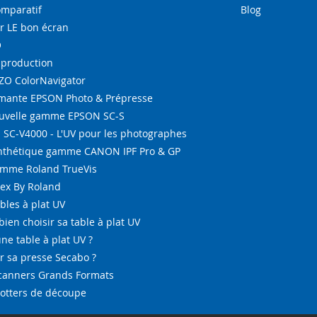
omparatif
Blog
r LE bon écran
O
-production
IZO ColorNavigator
ante EPSON Photo & Prépresse
ouvelle gamme EPSON SC-S
SC-V4000 - L'UV pour les photographes
ynthétique gamme CANON IPF Pro & GP
amme Roland TrueVis
tex By Roland
bles à plat UV
bien choisir sa table à plat UV
ne table à plat UV ?
 sa presse Secabo ?
Scanners Grands Formats
lotters de découpe