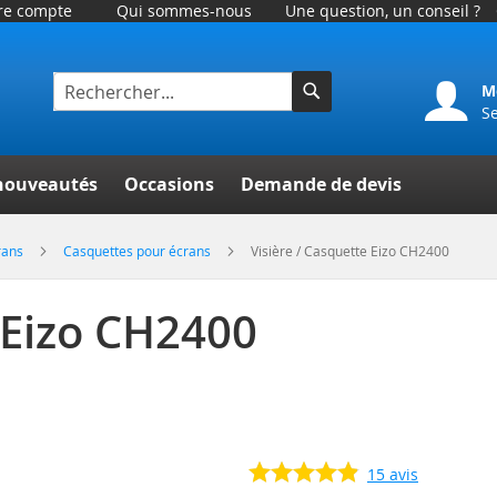
tre compte
Qui sommes-nous
Une question, un conseil ?
M
S
Rechercher
er
nouveautés
Occasions
Demande de devis
rans
Casquettes pour écrans
Visière / Casquette Eizo CH2400
 Eizo CH2400
15
avis