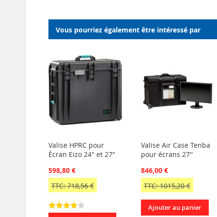
Vous pourriez également être intéressé par
Valise HPRC pour
Valise Air Case Tenba
Écran Eizo 24" et 27"
pour écrans 27''
598,80 €
846,00 €
TTC: 718,56 €
TTC: 1015,20 €
Ajouter au panier