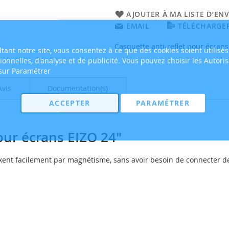
AJOUTER À MA LISTE D’ENV
EMAIL
TÉLÉCHARGER
Casquette anti-reflet pour écran
tant notre site, vous consentez à ce que des cookies soient utilisés
tionnelles, d'analyse et de publicité. Vous pouvez choisir les Autori
 sur Paramétrer
Avis
Documentation(s)
ACCEPTER
PARAMÉTRER
ur écrans EIZO 24"
fixent facilement par magnétisme, sans avoir besoin de connecter d