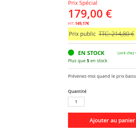
Prix Spécial
179,00 €
HT:
149,17€
TTC: 214,80 €
Prix public
EN STOCK
Livré chez
Plus que
5
en stock
Prévenez-moi quand le prix bais
Quantité
Ajouter au panier