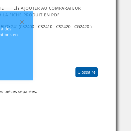
IE
AJOUTER AU COMPARATEUR
 LA FICHE PRODUIT EN PDF
Fermer
s EIZO 24" (CS2400 - CS2410 - CS2420 - CG2420 )
 à des
sations en
Glossaire
es pièces séparées.