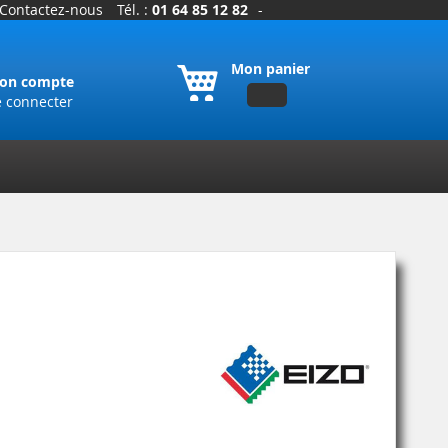
Contactez-nous
Tél. :
01 64 85 12 82
-
Mon panier
on compte
e connecter