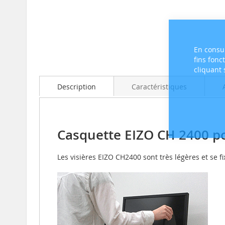
Skip
to
En consul
the
fins fonc
beginning
cliquant
of
Description
Caractéristiques
the
images
gallery
Casquette EIZO CH 2400 po
Les visières EIZO CH2400 sont très légères et se 