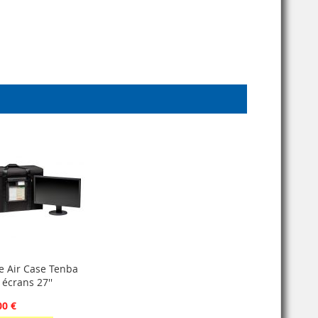
se Air Case Tenba
 écrans 27''
00 €