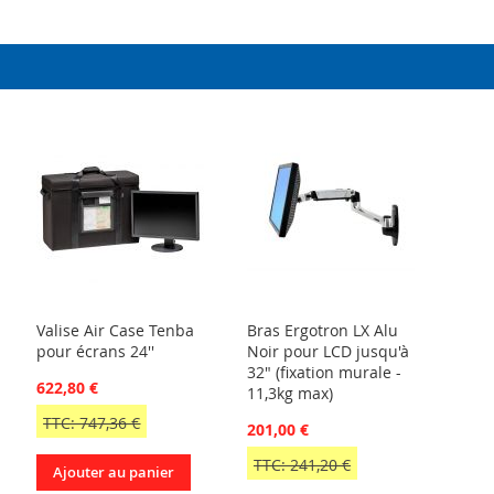
Valise Air Case Tenba
Bras Ergotron LX Alu
pour écrans 24''
Noir pour LCD jusqu'à
32" (fixation murale -
622,80 €
11,3kg max)
TTC: 747,36 €
201,00 €
TTC: 241,20 €
Ajouter au panier