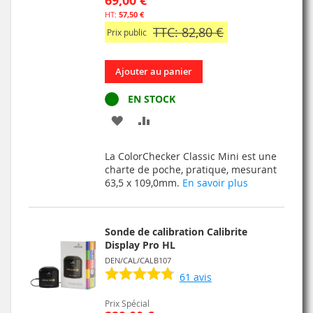
69,00 €
57,50 €
TTC: 82,80 €
Prix public
Ajouter au panier
EN STOCK
AJOUTER
AJOUTER
À
AU
La ColorChecker Classic Mini est une
MA
COMPARATEUR
charte de poche, pratique, mesurant
63,5 x 109,0mm.
En savoir plus
LISTE
D’ENVIE
Sonde de calibration Calibrite
Display Pro HL
DEN/CAL/CALB107
61
avis
Prix Spécial