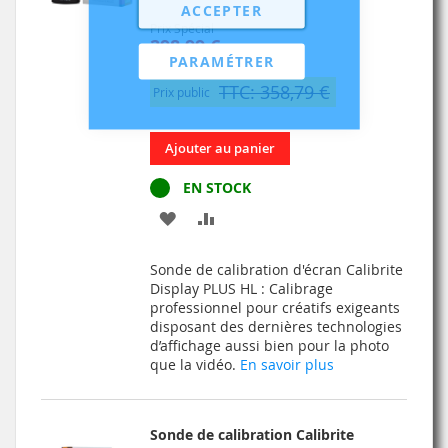
ACCEPTER
Prix Spécial
298,99 €
PARAMÉTRER
249,16 €
TTC: 358,79 €
Prix public
Ajouter au panier
EN STOCK
AJOUTER
AJOUTER
À
AU
Sonde de calibration d'écran Calibrite
MA
COMPARATEUR
Display PLUS HL : Calibrage
professionnel pour créatifs exigeants
LISTE
disposant des dernières technologies
d’affichage aussi bien pour la photo
D’ENVIE
que la vidéo.
En savoir plus
Sonde de calibration Calibrite