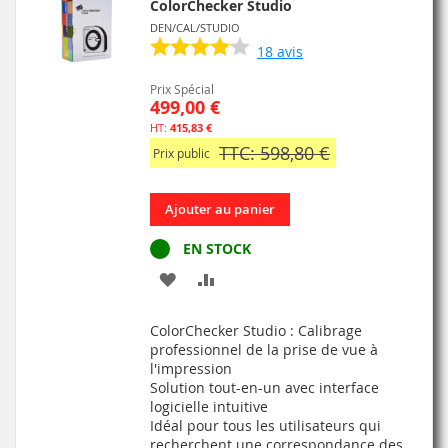
ColorChecker Studio
DEN/CAL/STUDIO
18
avis
Prix Spécial
499,00 €
415,83 €
TTC: 598,80 €
Prix public
Ajouter au panier
EN STOCK
AJOUTER
AJOUTER
À
AU
ColorChecker Studio : Calibrage
MA
COMPARATEUR
professionnel de la prise de vue à
l'impression
LISTE
Solution tout-en-un avec interface
logicielle intuitive
D’ENVIE
Idéal pour tous les utilisateurs qui
recherchent une correspondance des