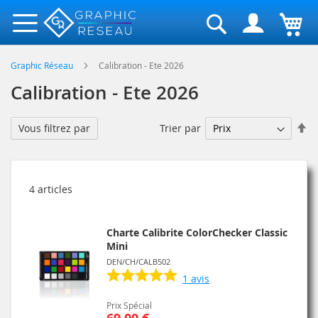
Rechercher
Graphic Réseau
Calibration - Ete 2026
Calibration - Ete 2026
Pa
Trier par
Vous filtrez par
or
dé
4
articles
Charte Calibrite ColorChecker Classic
Mini
DEN/CH/CALB502
1
avis
Prix Spécial