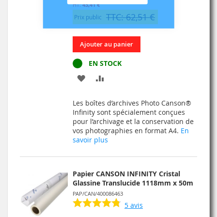
43,41 €
TTC: 62,51 €
Prix public
Ajouter au panier
EN STOCK
AJOUTER
AJOUTER
À
AU
Les boîtes d’archives Photo Canson®
MA
COMPARATEUR
Infinity sont spécialement conçues
pour l’archivage et la conservation de
LISTE
vos photographies en format A4.
En
savoir plus
D’ENVIE
Papier CANSON INFINITY Cristal
Glassine Translucide 1118mm x 50m
PAP/CAN/400086463
5
avis