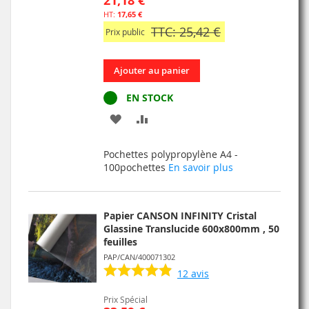
21,18 €
17,65 €
TTC: 25,42 €
Prix public
Ajouter au panier
EN STOCK
AJOUTER
AJOUTER
À
AU
Pochettes polypropylène A4 -
MA
COMPARATEUR
100pochettes
En savoir plus
LISTE
D’ENVIE
Papier CANSON INFINITY Cristal
Glassine Translucide 600x800mm , 50
feuilles
PAP/CAN/400071302
12
avis
Prix Spécial