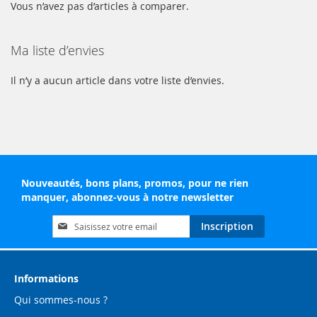
Vous n’avez pas d’articles à comparer.
Ma liste d’envies
Il n’y a aucun article dans votre liste d’envies.
Nouveautés, bons plans, promos, pour ne rien
manquer, abonnez-vous à notre newsletter
Inscription
Inscription
à
notre
lettre
d’information
Informations
:
Qui sommes-nous ?