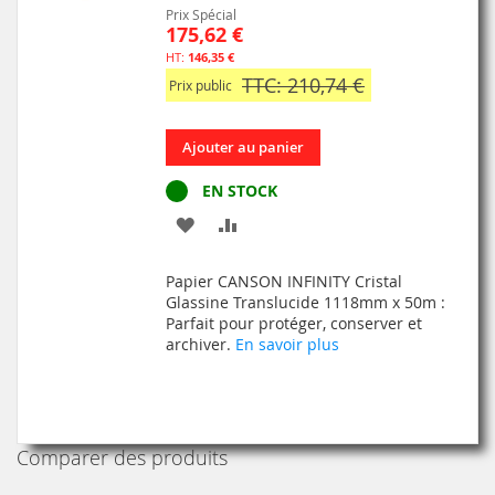
Prix Spécial
175,62 €
146,35 €
TTC: 210,74 €
Prix public
Ajouter au panier
EN STOCK
AJOUTER
AJOUTER
À
AU
Papier CANSON INFINITY Cristal
MA
COMPARATEUR
Glassine Translucide 1118mm x 50m :
Parfait pour protéger, conserver et
LISTE
archiver.
En savoir plus
D’ENVIE
Comparer des produits