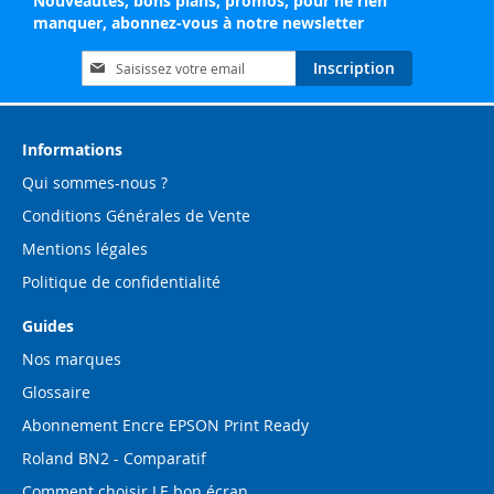
Nouveautés, bons plans, promos, pour ne rien
manquer, abonnez-vous à notre newsletter
Inscription
Inscription
à
notre
lettre
d’information
Informations
:
Qui sommes-nous ?
Conditions Générales de Vente
Mentions légales
Politique de confidentialité
Guides
Nos marques
Glossaire
Abonnement Encre EPSON Print Ready
Roland BN2 - Comparatif
Comment choisir LE bon écran