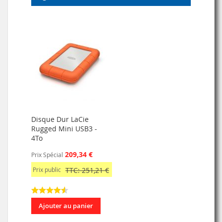
Disque Dur LaCie
Rugged Mini USB3 -
4To
209,34 €
Prix Spécial
Prix public
TTC: 251,21 €
Ajouter au panier