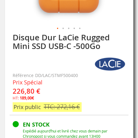
Disque Dur LaCie Rugged
Skip
to
Mini SSD USB-C -500Go
the
beginning
of
the
images
Référence
DD/LAC/STMF500400
gallery
Prix Spécial
226,80 €
HT:
189,00€
TTC: 272,16 €
Prix public
EN STOCK
Expédié aujourd’hui et livré chez vous demain par
Chronopost si vous commandez avant 13H00