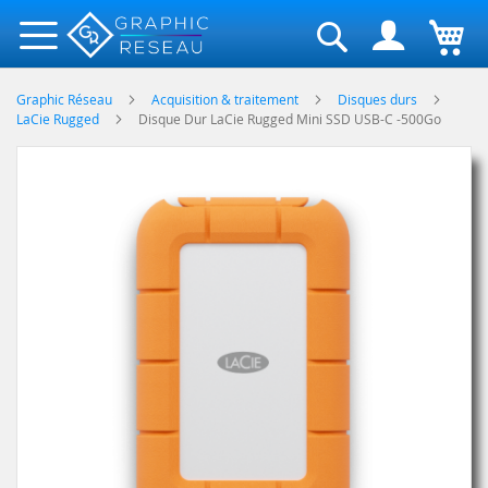
Rechercher
Graphic Réseau
Acquisition & traitement
Disques durs
LaCie Rugged
Disque Dur LaCie Rugged Mini SSD USB-C -500Go
Skip
to
the
end
of
the
images
gallery