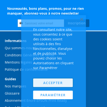
Nouveautés, bons plans, promos, pour ne rien
manquer, abonnez-vous à notre newsletter
Inscription
Fermer
Inscription
à
En consultant notre site,
notre
vous consentez à ce que
lettre
des cookies soient
d’information
Informations
utilisés à des fins
:
Qui sommes-nous ?
fonctionnelles, d'analyse
et de publicité. Vous
Conditions Générales de Vente
pouvez choisir les
Mentions légales
Autorisations en cliquant
sur Paramétrer
Politique de confidentialité
Guides
ACCEPTER
Nos marques
Glossaire
PARAMÉTRER
Abonnement Encre EPSON Print Ready