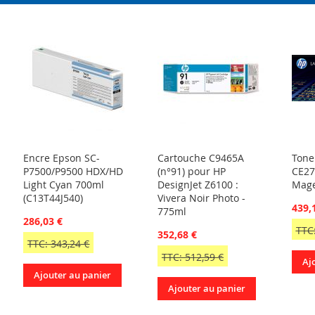
Encre Epson SC-
Cartouche C9465A
Tone
P7500/P9500 HDX/HD
(n°91) pour HP
CE27
Light Cyan 700ml
DesignJet Z6100 :
Mag
(C13T44J540)
Vivera Noir Photo -
439,
775ml
286,03 €
TTC:
352,68 €
TTC: 343,24 €
TTC: 512,59 €
Aj
Ajouter au panier
Ajouter au panier