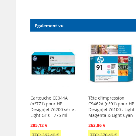
Egalement vu
Cartouche CE044A
Tête d'impression
(n°771) pour HP
C9462A (n°91) pour HP
DesignJet Z6200 série :
DesignJet Z6100 : Light
Light Gris - 775 ml
Magenta & Light Cyan
285,12 €
263,86 €
TTC: 362,40 €
TTC: 370,49 €