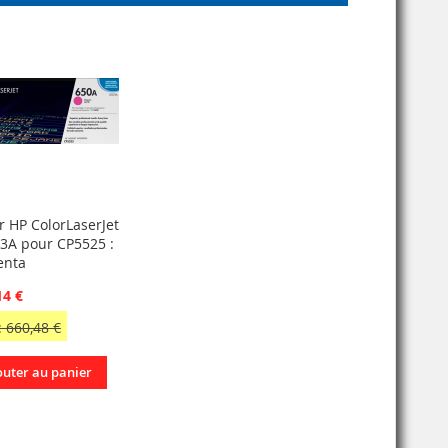
r HP ColorLaserJet
3A pour CP5525 :
enta
14 €
 660,48 €
outer au panier