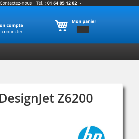
Contactez-nous
Tél. :
01 64 85 12 82
-
Mon panier
on compte
e connecter
 DesignJet Z6200