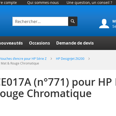
tre compte
Qui sommes-nous
Une question, un conseil ?
M
S
Rechercher
er
nouveautés
Occasions
Demande de devis
touches d'encre pour HP Série Z
HP DesignJet Z6200
ir Mat & Rouge Chromatique
CE017A (n°771) pour HP
 Rouge Chromatique