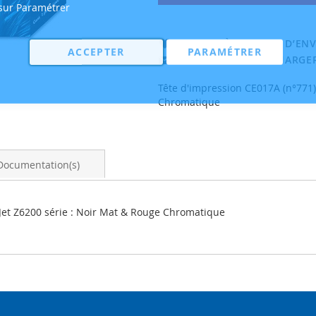
 sur Paramétrer
AJOUTER À MA LISTE D’ENV
ACCEPTER
PARAMÉTRER
EMAIL
TÉLÉCHARGER
Tête d'impression CE017A (n°771)
Chromatique
Documentation(s)
Jet Z6200 série : Noir Mat & Rouge Chromatique