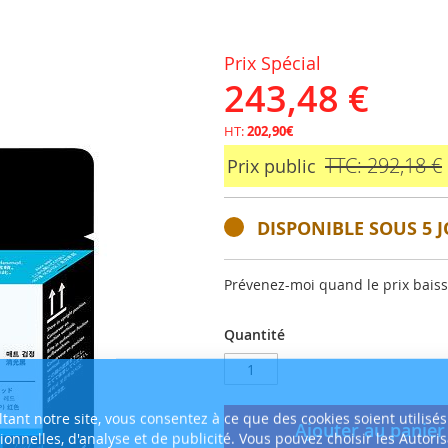
Prix Spécial
243,48 €
HT:
202,90€
TTC: 292,18 €
Prix public
DISPONIBLE SOUS 5 J
Prévenez-moi quand le prix bais
Quantité
tant notre site, vous consentez à ce que des cookies soient utilisés
Ajouter au panier
tionnelles, d'analyse et de publicité. Vous pouvez choisir les Autori