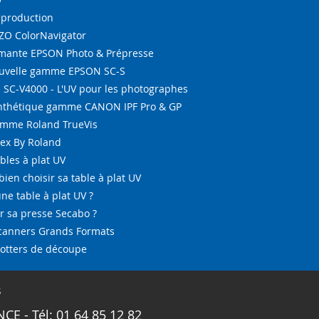
-production
IZO ColorNavigator
ante EPSON Photo & Prépresse
ouvelle gamme EPSON SC-S
SC-V4000 - L'UV pour les photographes
ynthétique gamme CANON IPF Pro & GP
amme Roland TrueVis
tex By Roland
bles à plat UV
bien choisir sa table à plat UV
ne table à plat UV ?
 sa presse Secabo ?
Scanners Grands Formats
lotters de découpe
s
CE - Tél: 01 64 85 12 82