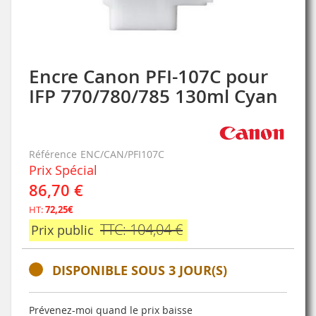
Encre Canon PFI-107C pour
Skip
to
IFP 770/780/785 130ml Cyan
the
beginning
of
the
Référence
ENC/CAN/PFI107C
images
Prix Spécial
gallery
86,70 €
HT:
72,25€
TTC: 104,04 €
Prix public
DISPONIBLE SOUS 3 JOUR(S)
Prévenez-moi quand le prix baisse