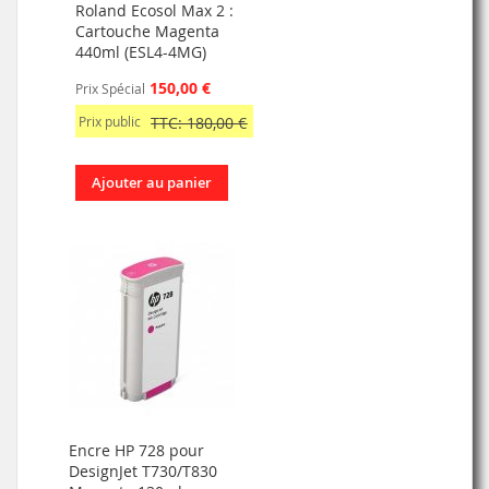
Roland Ecosol Max 2 :
Cartouche Magenta
440ml (ESL4-4MG)
150,00 €
Prix Spécial
Prix public
TTC: 180,00 €
Ajouter au panier
Encre HP 728 pour
DesignJet T730/T830