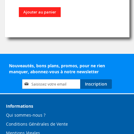
Ajouter au panier
Nouveautés, bons plans, promos, pour ne rien
manquer, abonnez-vous à notre newsletter
Inscription
Inscription
à
notre
lettre
d’information
Informations
:
Qui sommes-nous ?
Conditions Générales de Vente
Mentions légales