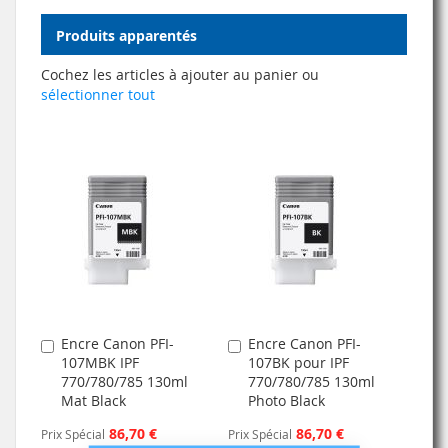
Produits apparentés
Cochez les articles à ajouter au panier ou
sélectionner tout
Encre Canon PFI-
Encre Canon PFI-
Ajouter
Ajouter
107MBK IPF
107BK pour IPF
au
au
770/780/785 130ml
770/780/785 130ml
panier
panier
Mat Black
Photo Black
86,70 €
86,70 €
Prix Spécial
Prix Spécial