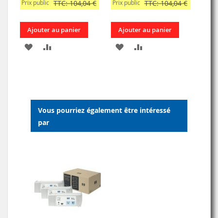
Prix public
TTC: 104,04 €
Prix public
TTC: 104,04 €
Ajouter au panier
Ajouter au panier
AJOUTER
AJOUTER
AJOUTER
AJOUTER
À
AU
À
AU
MA
COMPARATEUR
MA
COMPARATEUR
LISTE
LISTE
Vous pourriez également être intéressé
D’ENVIE
D’ENVIE
par