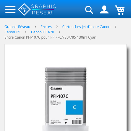
Rechercher
Graphic Réseau
Encres
Cartouches Jet d'encre Canon
Canon IPF
Canon IPF 670
Encre Canon PFI-107C pour IFP 770/780/785 130ml Cyan
Skip
to
the
end
of
the
images
gallery