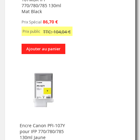
770/780/785 130ml
Mat Black
86,70 €
Prix Spécial
Prix public
TTC: 104,04 €
Ajouter au panier
Encre Canon PFI-107Y
pour IFP 770/780/785
130ml Jaune