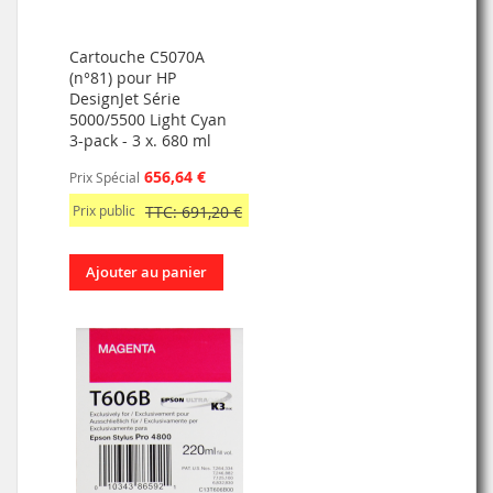
Cartouche C5070A
(n°81) pour HP
DesignJet Série
5000/5500 Light Cyan
3-pack - 3 x. 680 ml
656,64 €
Prix Spécial
Prix public
TTC: 691,20 €
Ajouter au panier