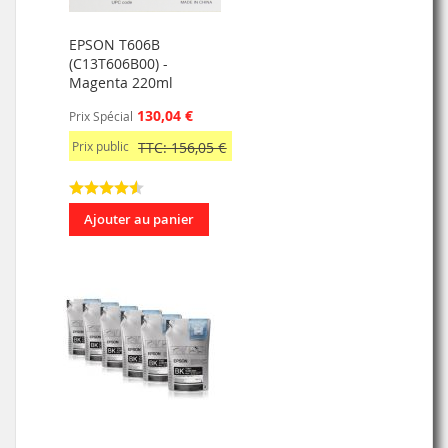
EPSON T606B
(C13T606B00) -
Magenta 220ml
130,04 €
Prix Spécial
Prix public
TTC: 156,05 €
Ajouter au panier