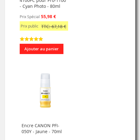
4100PC pour Pro-1100
- Cyan Photo - 80ml
55,98 €
Prix Spécial
Prix public
TTC: 67,18 €
Ajouter au panier
Encre CANON PFI-
050Y - Jaune - 70ml