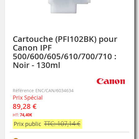
Cartouche (PFI102BK) pour
Skip
to
Canon IPF
the
500/600/605/610/700/710 :
beginning
of
Noir - 130ml
the
images
gallery
Référence
ENC/CAN/6034634
Prix Spécial
89,28 €
HT:
74,40€
TTC: 107,14 €
Prix public