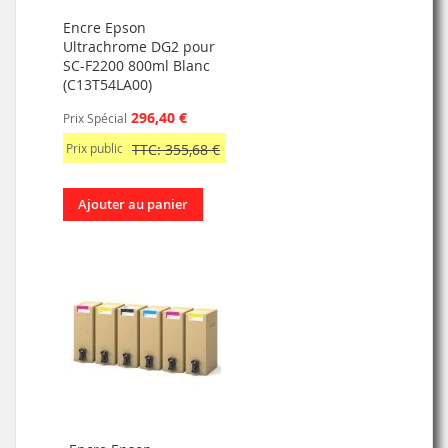
Encre Epson
Ultrachrome DG2 pour
SC-F2200 800ml Blanc
(C13T54LA00)
296,40 €
Prix Spécial
Prix public
TTC: 355,68 €
Ajouter au panier