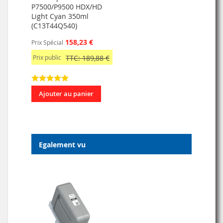
P7500/P9500 HDX/HD
Light Cyan 350ml
(C13T44Q540)
158,23 €
Prix Spécial
Prix public
TTC: 189,88 €
Ajouter au panier
Egalement vu