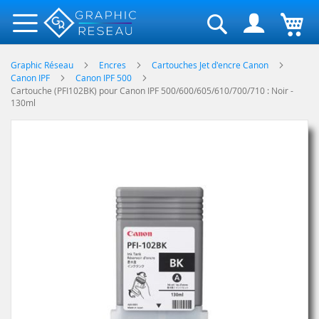
Rechercher
Graphic Réseau
Encres
Cartouches Jet d'encre Canon
Canon IPF
Canon IPF 500
Cartouche (PFI102BK) pour Canon IPF 500/600/605/610/700/710 : Noir -
130ml
Skip
to
the
end
of
the
images
gallery