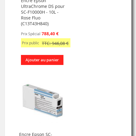
Encre Epson
UltraChrome DS pour
SC-F10000H - 10L -
Rose Fluo
(C13T43H840)
788,40 €
Prix Spécial
Prix public
TTC: 946,08 €
Ajouter au panier
Encre Epson SC-