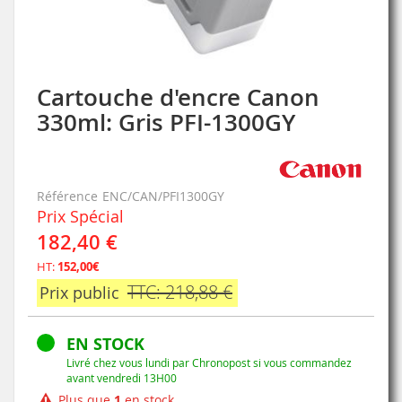
Cartouche d'encre Canon
Skip
to
330ml: Gris PFI-1300GY
the
beginning
of
the
Référence
ENC/CAN/PFI1300GY
images
Prix Spécial
gallery
182,40 €
HT:
152,00€
TTC: 218,88 €
Prix public
EN STOCK
Livré chez vous lundi par Chronopost si vous commandez
avant vendredi 13H00
Plus que
1
en stock