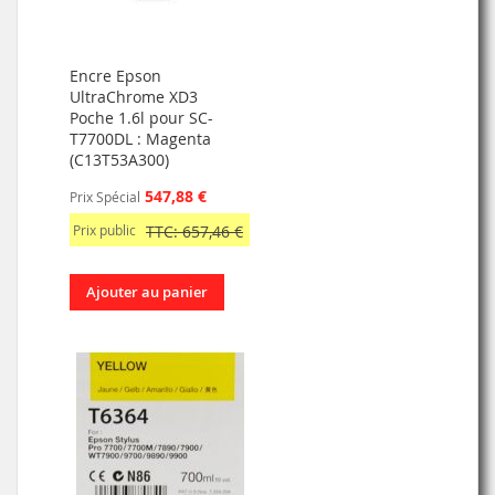
Encre Epson
UltraChrome XD3
Poche 1.6l pour SC-
T7700DL : Magenta
(C13T53A300)
547,88 €
Prix Spécial
Prix public
TTC: 657,46 €
Ajouter au panier