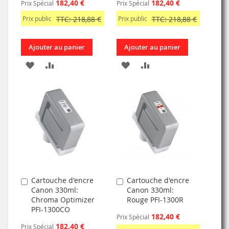
182,40 €
182,40 €
Prix Spécial
Prix Spécial
Prix public
TTC: 218,88 €
Prix public
TTC: 218,88 €
Ajouter au panier
Ajouter au panier
AJOUTER
AJOUTER
AJOUTER
AJOUTER
À
AU
À
AU
MA
COMPARATEUR
MA
COMPARATEUR
LISTE
LISTE
D’ENVIE
D’ENVIE
Cartouche d'encre
Cartouche d'encre
Ajouter
Ajouter
Canon 330ml:
Canon 330ml:
au
au
Chroma Optimizer
Rouge PFI-1300R
panier
panier
PFI-1300CO
182,40 €
Prix Spécial
182,40 €
Prix Spécial