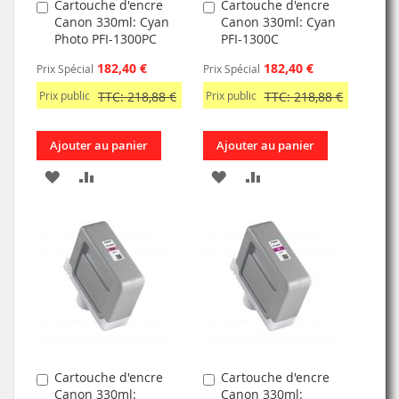
Cartouche d'encre
Cartouche d'encre
Ajouter
Ajouter
Canon 330ml: Cyan
Canon 330ml: Cyan
au
au
Photo PFI-1300PC
PFI-1300C
panier
panier
182,40 €
182,40 €
Prix Spécial
Prix Spécial
Prix public
TTC: 218,88 €
Prix public
TTC: 218,88 €
Ajouter au panier
Ajouter au panier
AJOUTER
AJOUTER
AJOUTER
AJOUTER
À
AU
À
AU
MA
COMPARATEUR
MA
COMPARATEUR
LISTE
LISTE
D’ENVIE
D’ENVIE
Cartouche d'encre
Cartouche d'encre
Ajouter
Ajouter
Canon 330ml:
Canon 330ml:
au
au