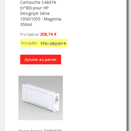
Cartouche C4847A
(n°80) pour HP
DesignJet Série
1050/1055 : Magenta,
350ml
208,74 €
Prix Spécial
Prix public
TTC: 282,07 €
Ajouter au panier