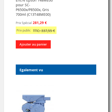
Encre Epson T48ME00
pour SC-
P6500x/P8500x, Gris
700ml (C13T48ME00)
281,29 €
Prix Spécial
Prix public
TTC: 337,55 €
Ajouter au panier
Egalement vu