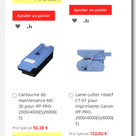
Ajouter au panier
Ajouter au panier
AJOUTER
AJOUTER
AJOUTER
AJOUTER
À
AU
À
AU
MA
COMPARATEUR
MA
COMPARATEUR
LISTE
LISTE
D’ENVIE
D’ENVIE
Cartouche de
Lame cutter rotatif
Ajouter
Ajouter
maintenance MC-
CT-07 pour
au
au
30 pour IPF PRO-
imprimante Canon
panier
panier
2000/4000(S)/6000(
IPF PRO-
S)
2000/4000(S)/6000(
S)
92,28 €
Prix Spécial
122,82 €
Prix Spécial