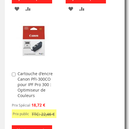
AJOUTER
AJOUTER
AJOUTER
AJOUTER
À
AU
À
AU
MA
COMPARATEUR
MA
COMPARATEUR
LISTE
LISTE
D’ENVIE
D’ENVIE
Cartouche d'encre
Ajouter
Canon PFI-300CO
au
pour IPF Pro 300 :
panier
Optimiseur de
Couleurs
18,72 €
Prix Spécial
Prix public
TTC: 22,46 €