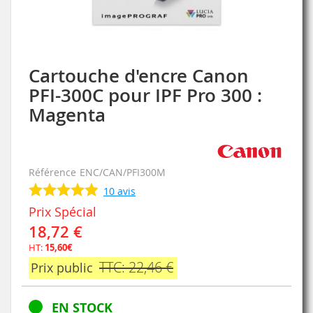
Cartouche d'encre Canon
Skip
to
PFI-300C pour IPF Pro 300 :
the
Magenta
beginning
of
the
images
gallery
Référence
ENC/CAN/PFI300M
10
avis
Prix Spécial
18,72 €
HT:
15,60€
TTC: 22,46 €
Prix public
EN STOCK