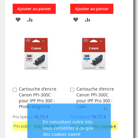
Ajouter au panier
Ajouter au panier
AJOUTER
AJOUTER
AJOUTER
AJOUTER
À
AU
À
AU
MA
COMPARATEUR
MA
COMPARATEUR
LISTE
LISTE
D’ENVIE
D’ENVIE
Cartouche d'encre
Cartouche d'encre
Ajouter
Ajouter
Canon PFI-300C
Canon PFI-300C
au
au
pour IPF Pro 300 :
pour IPF Pro 300 :
panier
panier
Photo Magenta
Cyan
Fermer
18,72 €
18,72 €
Prix Spécial
Prix Spécial
En consultant notre site,
Prix public
TTC: 22,46 €
Prix public
TTC: 22,46 €
vous consentez à ce que
des cookies soient