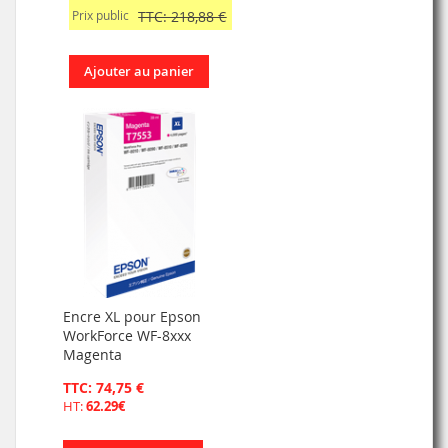
Prix public
TTC: 218,88 €
Ajouter au panier
Encre XL pour Epson
WorkForce WF-8xxx
Magenta
TTC: 74,75 €
HT:
62.29€