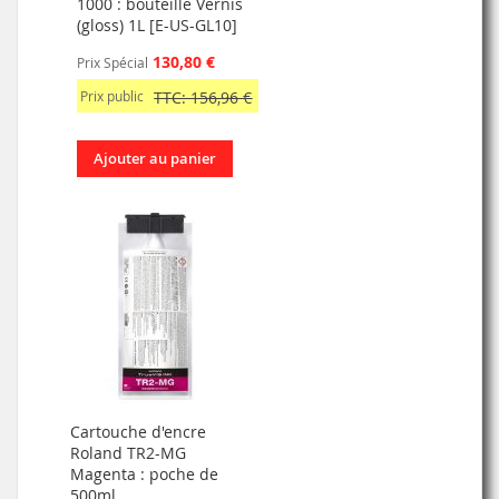
1000 : bouteille Vernis
(gloss) 1L [E-US-GL10]
130,80 €
Prix Spécial
Prix public
TTC: 156,96 €
Ajouter au panier
Cartouche d'encre
Roland TR2-MG
Magenta : poche de
500ml