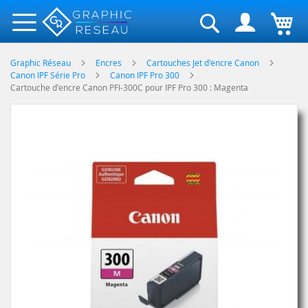
Rechercher
Graphic Réseau
Encres
Cartouches Jet d'encre Canon
Canon IPF Série Pro
Canon IPF Pro 300
Cartouche d'encre Canon PFI-300C pour IPF Pro 300 : Magenta
Skip
to
the
end
of
the
images
gallery