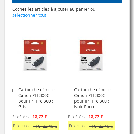
Cochez les articles à ajouter au panier ou
sélectionner tout
Cartouche d'encre
Cartouche d'encre
Ajouter
Ajouter
Canon PFI-300C
Canon PFI-300C
au
au
pour IPF Pro 300 :
pour IPF Pro 300 :
panier
panier
Gris
Noir Photo
18,72 €
18,72 €
Prix Spécial
Prix Spécial
Prix public
TTC: 22,46 €
Prix public
TTC: 22,46 €