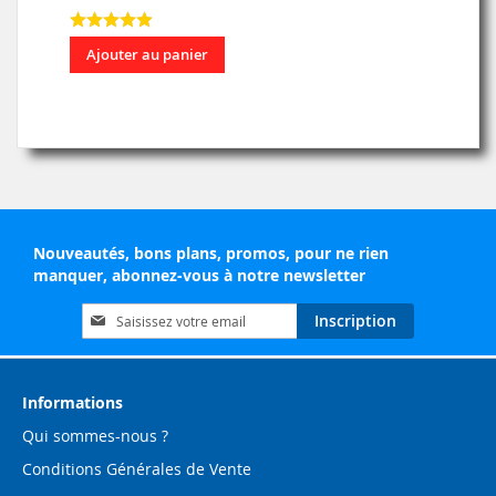
Ajouter au panier
Nouveautés, bons plans, promos, pour ne rien
manquer, abonnez-vous à notre newsletter
Inscription
Inscription
à
notre
lettre
d’information
Informations
:
Qui sommes-nous ?
Conditions Générales de Vente