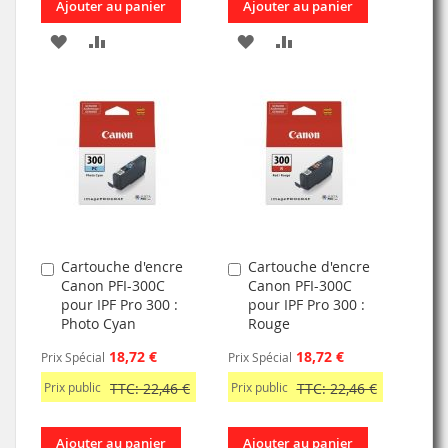
Ajouter au panier
Ajouter au panier
AJOUTER
AJOUTER
AJOUTER
AJOUTER
À
AU
À
AU
MA
COMPARATEUR
MA
COMPARATEUR
LISTE
LISTE
D’ENVIE
D’ENVIE
Cartouche d'encre
Cartouche d'encre
Ajouter
Ajouter
Canon PFI-300C
Canon PFI-300C
au
au
pour IPF Pro 300 :
pour IPF Pro 300 :
panier
panier
Photo Cyan
Rouge
18,72 €
18,72 €
Prix Spécial
Prix Spécial
Prix public
TTC: 22,46 €
Prix public
TTC: 22,46 €
Ajouter au panier
Ajouter au panier