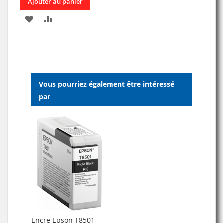
Ajouter au panier
AJOUTER
AJOUTER
À
AU
MA
COMPARATEUR
LISTE
Vous pourriez également être intéressé
D’ENVIE
par
Encre Epson T8501