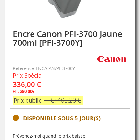
Encre Canon PFI-3700 Jaune
Skip
to
700ml [PFI-3700Y]
the
beginning
of
the
Référence
ENC/CAN/PFI3700Y
images
Prix Spécial
gallery
336,00 €
HT:
280,00€
TTC: 403,20 €
Prix public
DISPONIBLE SOUS 5 JOUR(S)
Prévenez-moi quand le prix baisse