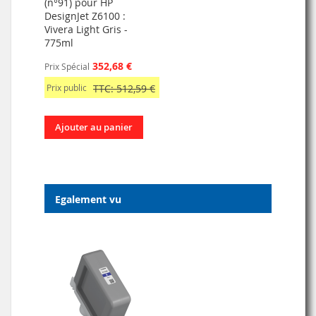
(n°91) pour HP
DesignJet Z6100 :
Vivera Light Gris -
775ml
352,68 €
Prix Spécial
Prix public
TTC: 512,59 €
Ajouter au panier
Egalement vu