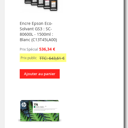
Encre Epson Eco-
Solvant GS3 : SC-
80600L - 1500ml :
Blanc (C13T45LA00)
536,34 €
Prix Spécial
Prix public
TTC: 643,61 €
Ajouter au panier