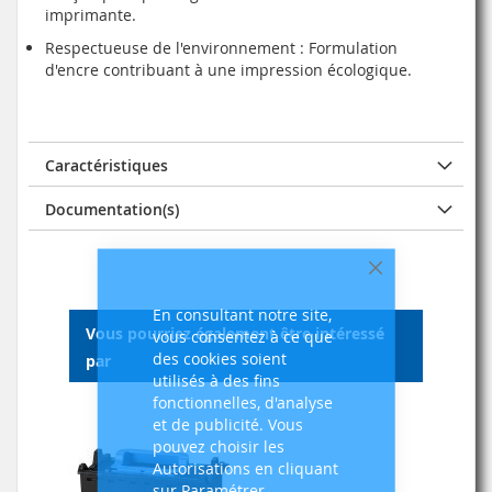
imprimante.
Respectueuse de l'environnement : Formulation
d'encre contribuant à une impression écologique.
Caractéristiques
Documentation(s)
Fermer
En consultant notre site,
Vous pourriez également être intéressé
vous consentez à ce que
des cookies soient
par
utilisés à des fins
fonctionnelles, d'analyse
et de publicité. Vous
pouvez choisir les
Autorisations en cliquant
sur Paramétrer