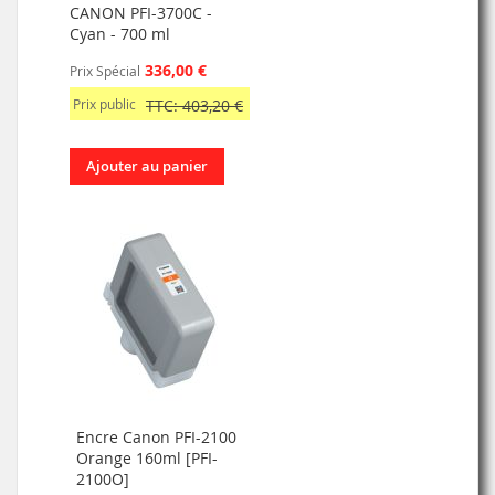
CANON PFI-3700C -
Cyan - 700 ml
336,00 €
Prix Spécial
Prix public
TTC: 403,20 €
Ajouter au panier
Encre Canon PFI-2100
Orange 160ml [PFI-
2100O]