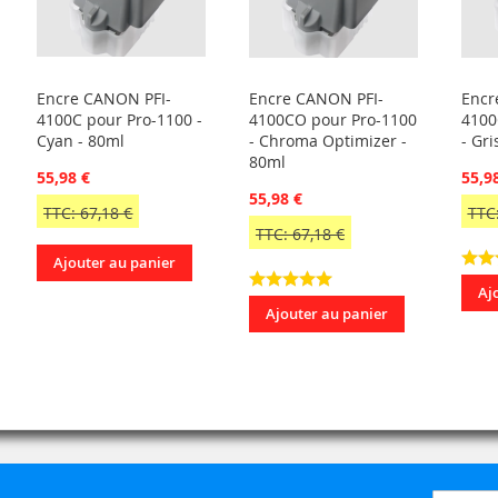
Encre CANON PFI-
Encre CANON PFI-
Encr
4100C pour Pro-1100 -
4100CO pour Pro-1100
4100
Cyan - 80ml
- Chroma Optimizer -
- Gri
80ml
55,98 €
55,9
55,98 €
TTC: 67,18 €
TTC:
TTC: 67,18 €
Ajouter au panier
Aj
Ajouter au panier