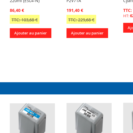
220ml (ESL4-N)
P2V71A
Cyan
86,40 €
191,40 €
TTC:
HT:
6
TTC: 103,68 €
TTC: 229,68 €
Aj
Ajouter au panier
Ajouter au panier