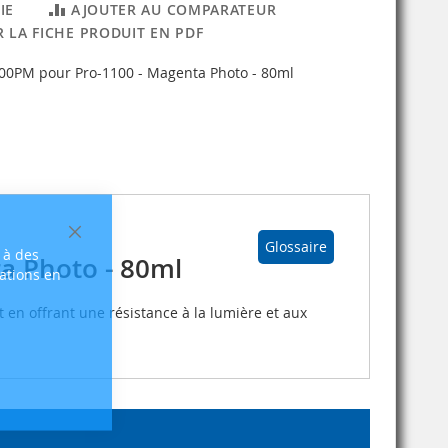
IE
AJOUTER AU COMPARATEUR
 LA FICHE PRODUIT EN PDF
00PM pour Pro-1100 - Magenta Photo - 80ml
Fermer
Glossaire
 à des
a Photo - 80ml
sations en
 en offrant une résistance à la lumière et aux