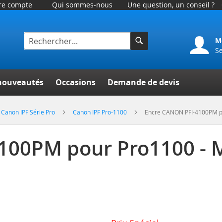
tre compte
Qui sommes-nous
Une question, un conseil ?
M
S
Rechercher
er
nouveautés
Occasions
Demande de devis
Canon IPF Série Pro
Canon IPF Pro-1100
Encre CANON PFI-4100PM po
100PM pour Pro1100 - 