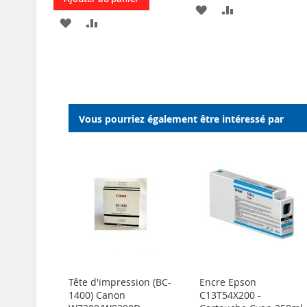
AJOUTER
AJOUTER
AJOUTER
AJOUTER
À
AU
À
AU
MA
COMPARATEU
MA
COMPARATEUR
LISTE
LISTE
D’ENVIE
D’ENVIE
Vous pourriez également être intéressé par
Tête d'impression (BC-
Encre Epson
1400) Canon
C13T54X200 -