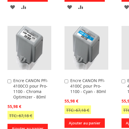
AJOUTER
AJOUTER
AJOUTER
AJOUTER
À
AU
À
AU
R
MA
COMPARATEUR
MA
COMPARATEUR
LISTE
LISTE
D’ENVIE
D’ENVIE
Encre CANON PFI-
Encre CANON PFI-
Ajouter
Ajouter
A
4100CO pour Pro-
4100C pour Pro-
au
au
a
1100 - Chroma
1100 - Cyan - 80ml
panier
panier
p
Optimizer - 80ml
55,98 €
55,
55,98 €
TTC: 67,18 €
TTC
TTC: 67,18 €
Ajouter au panier
A
Ajouter au panier