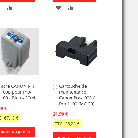
AJOUTER
AJOUTER
AJOUTER
AJOUTER
À
AU
À
AU
MA
COMPARATEUR
MA
COMPARATEUR
LISTE
LISTE
D’ENVIE
D’ENVIE
Encre CANON PFI-
Cartouche de
jouter
Ajouter
4100B pour Pro-
maintenance
u
au
1100 - Bleu - 80ml
Canon Pro-1000 /
anier
panier
Pro-1100 (MC-20)
98 €
21,90 €
: 67,18 €
TTC: 26,28 €
jouter au panier
Ajouter au panier