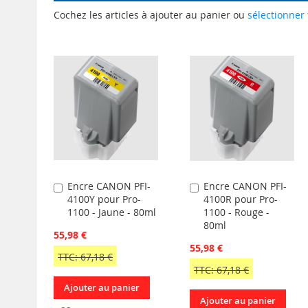
Cochez les articles à ajouter au panier ou
sélectionner 
Encre CANON PFI-
Encre CANON PFI-
Ajouter
Ajouter
4100Y pour Pro-
4100R pour Pro-
au
au
1100 - Jaune - 80ml
1100 - Rouge -
panier
panier
80ml
55,98 €
55,98 €
TTC: 67,18 €
TTC: 67,18 €
Ajouter au panier
Ajouter au panier