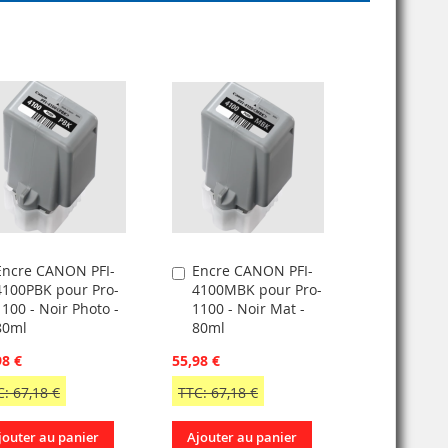
Encre CANON PFI-
Encre CANON PFI-
jouter
Ajouter
4100PBK pour Pro-
4100MBK pour Pro-
u
au
1100 - Noir Photo -
1100 - Noir Mat -
anier
panier
80ml
80ml
98 €
55,98 €
: 67,18 €
TTC: 67,18 €
jouter au panier
Ajouter au panier