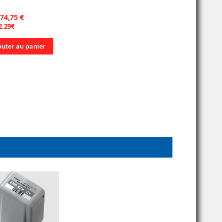
 74,75 €
2.29€
outer au panier