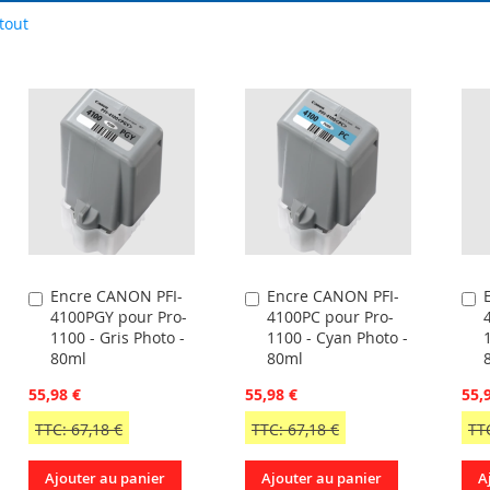
tout
Encre CANON PFI-
Encre CANON PFI-
Ajouter
Ajouter
A
4100PGY pour Pro-
4100PC pour Pro-
au
au
a
1100 - Gris Photo -
1100 - Cyan Photo -
panier
panier
p
80ml
80ml
55,98 €
55,98 €
55,
TTC: 67,18 €
TTC: 67,18 €
TTC
Ajouter au panier
Ajouter au panier
A