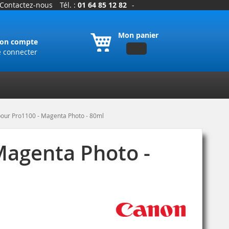
Contactez-nous
Tél. :
01 64 85 12 82
-
Mon panier
on compte
e connecter
ur Pro1100 - Magenta Photo - 80ml
Magenta Photo -