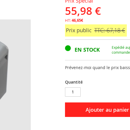
Prix Spécial
55,98 €
HT:
46,65€
TTC: 67,18 €
Prix public
Expédié auj
EN STOCK
commandez
Prévenez-moi quand le prix bais
Quantité
Ajouter au panier