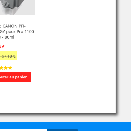
e CANON PFI-
GY pour Pro-1100
s - 80ml
8 €
 67,18 €
outer au panier