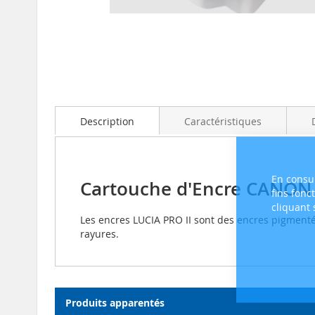
Skip
to
the
beginning
Description
Caractéristiques
of
the
images
gallery
En consul
Cartouche d'Encre CANON 
fins fonc
cliquant
Les encres LUCIA PRO II sont des encres pigmentée
rayures.
Produits apparentés