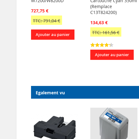
W7200/W8200D
Cartouche Cyan 350ml
(Remplace
727,75 €
C13T824200)
TTC: 791,04 €
134,63 €
TTC: 161,56 €
Ajouter au panier
Ajouter au panier
Egalement vu