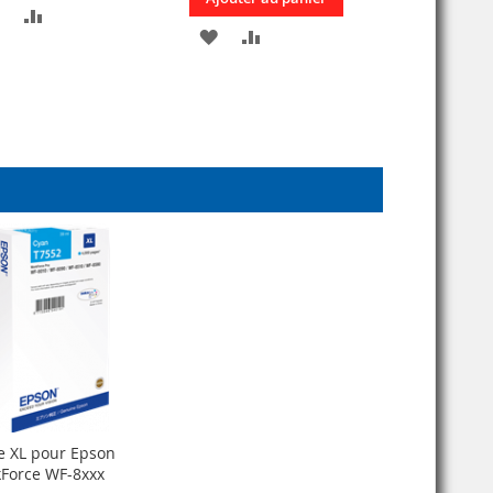
AJOUTER
AJOUTER
AJOUTER
AJOUTER
À
AU
À
AU
MA
COMPARATEUR
MA
COMPARATEUR
LISTE
LISTE
D’ENVIE
D’ENVIE
e XL pour Epson
Force WF-8xxx