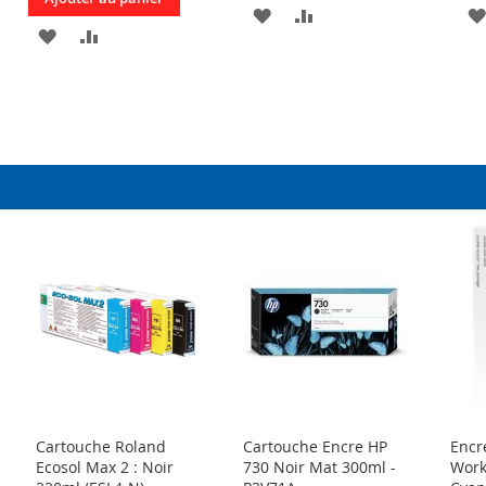
AJOUTER
AJOUTER
AJOUTER
AJOUTER
À
AU
À
AU
R
MA
COMPARATEUR
MA
COMPARATEUR
LISTE
LISTE
D’ENVIE
D’ENVIE
Cartouche Roland
Cartouche Encre HP
Encr
Ecosol Max 2 : Noir
730 Noir Mat 300ml -
Work