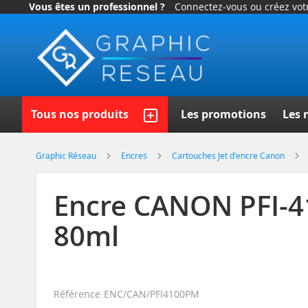
Vous êtes un professionnel ?
Connectez-vous ou créez vo
Allez
au
contenu
Recherch
Tous nos produits
Les promotions
Les 
Graphic Réseau
Encres
Cartouches Jet d'encre Canon
Encre CANON PFI-4
80ml
Référence
ENC/CAN/PFI4100PM
Skip