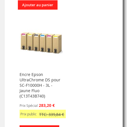
Ajouter au panier
Encre Epson
UltraChrome DS pour
SC-F10000H - 3L -
Jaune Fluo
(C13T43B740)
283,20 €
Prix Spécial
Prix public
TTC: 339,84 €