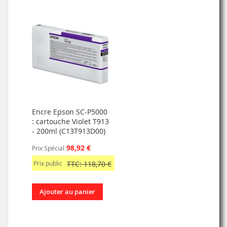
Encre Epson SC-P5000
: cartouche Violet T913
- 200ml (C13T913D00)
98,92 €
Prix Spécial
Prix public
TTC: 118,70 €
Ajouter au panier