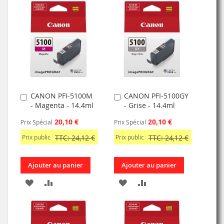
MA
COMPARATEUR
MA
COMPARATEUR
LISTE
LISTE
D’ENVIE
D’ENVIE
CANON PFI-5100M
CANON PFI-5100GY
Ajouter
Ajouter
- Magenta - 14.4ml
- Grise - 14.4ml
au
au
panier
panier
20,10 €
20,10 €
Prix Spécial
Prix Spécial
Prix public
TTC: 24,12 €
Prix public
TTC: 24,12 €
Ajouter au panier
Ajouter au panier
AJOUTER
AJOUTER
AJOUTER
AJOUTER
À
AU
À
AU
MA
COMPARATEUR
MA
COMPARATEUR