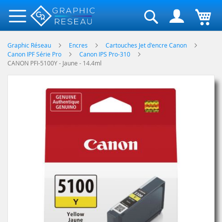
Rechercher
Graphic Réseau
Encres
Cartouches Jet d'encre Canon
Canon IPF Série Pro
Canon IPS Pro-310
CANON PFI-5100Y - Jaune - 14.4ml
Skip
to
the
end
of
the
images
gallery