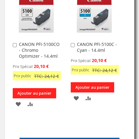
LISTE
LISTE
D’ENVIE
D’ENVIE
CANON PFI-5100CO
CANON PFI-5100C -
Ajouter
Ajouter
- Chromo
Cyan - 14.4ml
au
au
Optimizer - 14.4ml
panier
panier
20,10 €
Prix Spécial
20,10 €
Prix Spécial
Prix public
TTC: 24,12 €
Prix public
TTC: 24,12 €
Ajouter au panier
Ajouter au panier
AJOUTER
AJOUTER
AJOUTER
AJOUTER
À
AU
À
AU
MA
COMPARATEUR
MA
COMPARATEUR
LISTE
LISTE