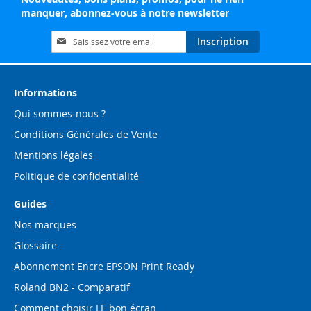
manquer, abonnez-vous à notre newsletter
Inscription
Inscription
à
notre
lettre
d’information
Informations
:
Qui sommes-nous ?
Conditions Générales de Vente
Mentions légales
Politique de confidentialité
Guides
Nos marques
Glossaire
Abonnement Encre EPSON Print Ready
Roland BN2 - Comparatif
Comment choisir LE bon écran