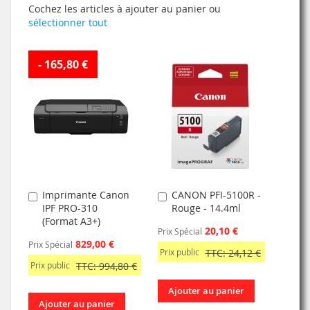
Cochez les articles à ajouter au panier ou
sélectionner tout
- 165,80 €
Imprimante Canon
CANON PFI-5100R -
Ajouter
Ajouter
IPF PRO-310
Rouge - 14.4ml
au
au
(Format A3+)
panier
panier
20,10 €
Prix Spécial
829,00 €
Prix Spécial
Prix public
TTC: 24,12 €
Prix public
TTC: 994,80 €
Ajouter au panier
Ajouter au panier