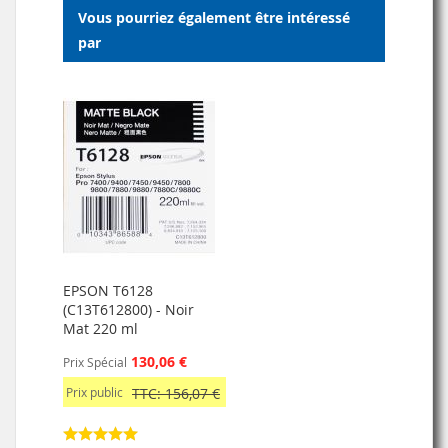
D’ENVIE
Vous pourriez également être intéressé
D’ENVIE
par
EPSON T6128
(C13T612800) - Noir
Mat 220 ml
130,06 €
Prix Spécial
Prix public
TTC: 156,07 €