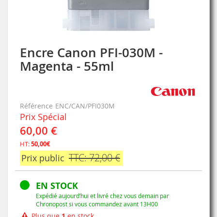
Encre Canon PFI-030M -
Skip
to
Magenta - 55ml
the
beginning
of
the
Référence
ENC/CAN/PFI030M
images
Prix Spécial
gallery
60,00 €
HT:
50,00€
TTC: 72,00 €
Prix public
EN STOCK
Expédié aujourd’hui et livré chez vous demain par
Chronopost si vous commandez avant 13H00
Plus que
1
en stock