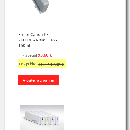
Encre Canon PFI-
2100RF - Rose Fluo -
160ml
93,60 €
Prix Spécial
Prix public
TTC: 112,32 €
Ajouter au panier