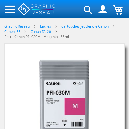
Rechercher
Graphic Réseau
Encres
Cartouches Jet d'encre Canon
Canon IPF
Canon TA-20
Encre Canon PFI-030M - Magenta - 55ml
Skip
to
the
end
of
the
images
gallery