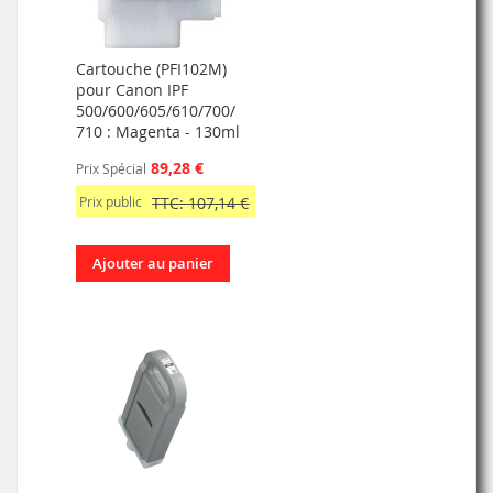
Cartouche (PFI102M)
pour Canon IPF
500/600/605/610/700/
710 : Magenta - 130ml
89,28 €
Prix Spécial
Prix public
TTC: 107,14 €
Ajouter au panier