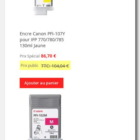
Encre Canon PFI-107Y
pour IFP 770/780/785
130ml Jaune
86,70 €
Prix Spécial
Prix public
TTC: 104,04 €
Ajouter au panier