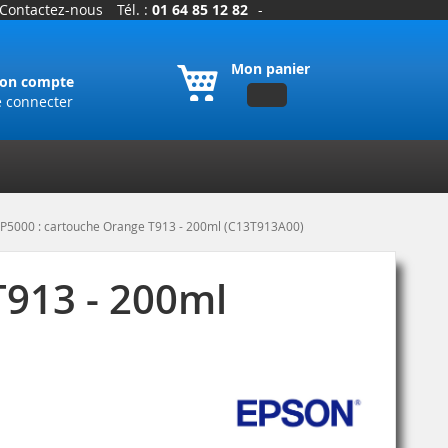
Contactez-nous
Tél. :
01 64 85 12 82
-
Mon panier
on compte
e connecter
-P5000 : cartouche Orange T913 - 200ml (C13T913A00)
T913 - 200ml