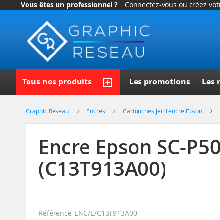
Vous êtes un professionnel ?
Connectez-vous ou créez vo
Allez
au
contenu
Recherch
Tous nos produits
Les promotions
Les 
Graphic Réseau
Encres
Cartouches Jet d'encre Epson
Encre Epson SC-P50
(C13T913A00)
Référence
ENC/E/C13T913A00