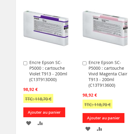
Encre Epson SC-
Encre Epson SC-
Ajouter
Ajouter
P5000 : cartouche
P5000 : cartouche
au
au
Violet T913 - 200ml
Vivid Magenta Clair
panier
panier
(C13T913D00)
T913 - 200ml
(C13T913600)
98,92 €
98,92 €
TTC: 118,70 €
TTC: 118,70 €
Ajouter au panier
Ajouter au panier
AJOUTER
AJOUTER
AJOUTER
AJOUTER
À
AU