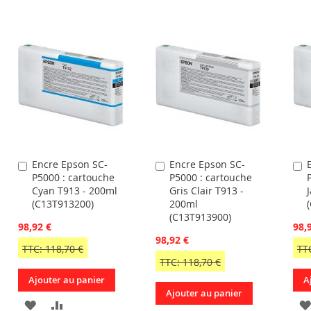
À
AU
À
AU
R
MA
COMPARATEUR
MA
COMPARATEUR
LISTE
LISTE
D’ENVIE
D’ENVIE
Encre Epson SC-
Encre Epson SC-
Ajouter
Ajouter
A
P5000 : cartouche
P5000 : cartouche
au
au
a
Cyan T913 - 200ml
Gris Clair T913 -
panier
panier
p
(C13T913200)
200ml
(C13T913900)
98,92 €
98,
98,92 €
TTC: 118,70 €
TT
TTC: 118,70 €
Ajouter au panier
A
Ajouter au panier
AJOUTER
AJOUTER