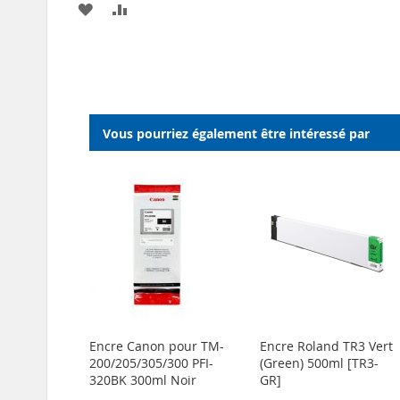
AJOUTER
AJOUTER
À
AU
À
AU
MA
COMPARATEU
MA
COMPARATEUR
LISTE
LISTE
D’ENVIE
D’ENVIE
Vous pourriez également être intéressé par
Encre Canon pour TM-
Encre Roland TR3 Vert
200/205/305/300 PFI-
(Green) 500ml [TR3-
320BK 300ml Noir
GR]