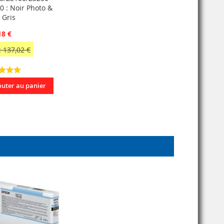
0 : Noir Photo &
 Gris
18 €
 137,02 €
outer au panier