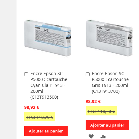
À
AU
MA
COMPARATEUR
MA
COMPARATEU
LISTE
LISTE
D’ENVIE
D’ENVIE
Encre Epson SC-
Encre Epson SC-
Ajouter
Ajouter
P5000 : cartouche
P5000 : cartouche
au
au
Cyan Clair T913 -
Gris T913 - 200ml
panier
panier
200ml
(C13T913700)
(C13T913500)
98,92 €
98,92 €
TTC: 118,70 €
TTC: 118,70 €
Ajouter au panier
Ajouter au panier
AJOUTER
AJOUTER