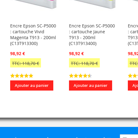
Encre Epson SC-P5000
Encre Epson SC-P5000
Encr
: cartouche Vivid
: cartouche Jaune
: ca
Magenta T913 - 200ml
T913 - 200ml
T913
(C13T913300)
(C13T913400)
(C13
98,92 €
98,92 €
98,9
TTC: 118,70 €
TTC: 118,70 €
TTC:
Ajouter au panier
Ajouter au panier
Aj
Inscripti