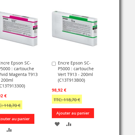
Encre Epson SC-
Encre Epson SC-
jouter
Ajouter
P5000 : cartouche
P5000 : cartouche
u
au
Vivid Magenta T913
Vert T913 - 200ml
anier
panier
- 200ml
(C13T913B00)
(C13T913300)
98,92 €
92 €
TTC: 118,70 €
C: 118,70 €
Ajouter au panier
jouter au panier
AJOUTER
AJOUTER
AJOUTER
AJOUTER
À
AU