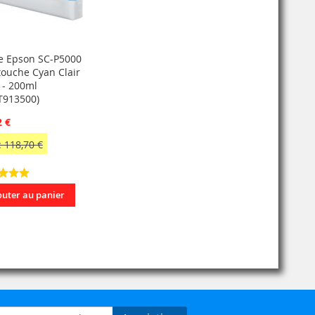
e Epson SC-P5000
rtouche Cyan Clair
 - 200ml
T913500)
2 €
 118,70 €
outer au panier
on