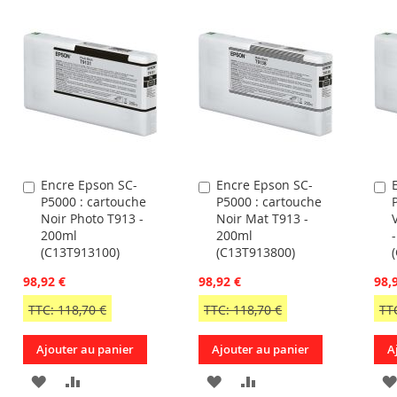
Encre Epson SC-
Encre Epson SC-
Ajouter
Ajouter
A
P5000 : cartouche
P5000 : cartouche
au
au
a
Noir Photo T913 -
Noir Mat T913 -
panier
panier
p
200ml
200ml
(C13T913100)
(C13T913800)
98,92 €
98,92 €
98,
TTC: 118,70 €
TTC: 118,70 €
TT
Ajouter au panier
Ajouter au panier
A
AJOUTER
AJOUTER
AJOUTER
AJOUTER