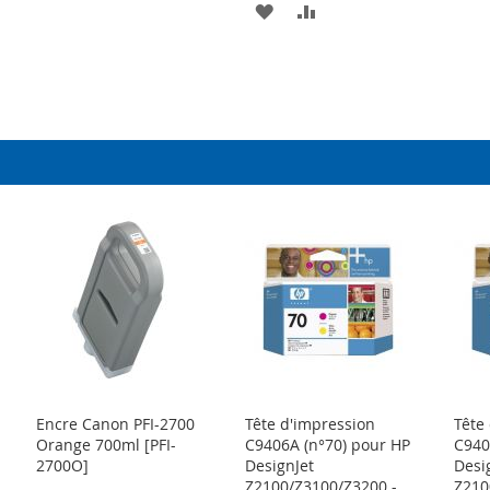
AJOUTER
AJOUTER
À
AU
À
AU
R
MA
COMPARATEUR
MA
COMPARATEUR
LISTE
LISTE
D’ENVIE
D’ENVIE
Encre Canon PFI-2700
Tête d'impression
Tête
Orange 700ml [PFI-
C9406A (n°70) pour HP
C940
2700O]
DesignJet
Desi
Z2100/Z3100/Z3200 -
Z210