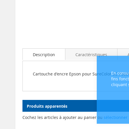
Skip
to
the
beginning
Description
Caractéristiques
of
the
images
gallery
En consul
Cartouche d'encre Epson pour SureColor SC-P500
fins fonc
cliquant
Produits apparentés
Cochez les articles à ajouter au panier ou
sélectionner 