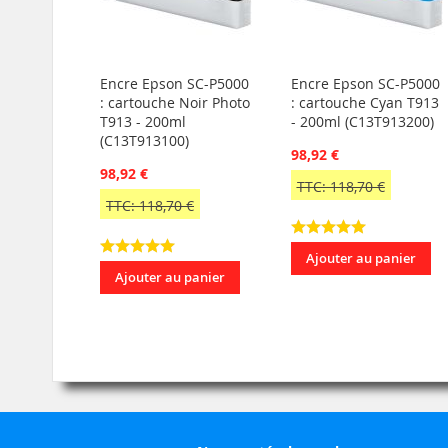
Encre Epson SC-P5000
Encre Epson SC-P5000
: cartouche Noir Photo
: cartouche Cyan T913
T913 - 200ml
- 200ml (C13T913200)
(C13T913100)
98,92 €
98,92 €
TTC: 118,70 €
TTC: 118,70 €
Ajouter au panier
Ajouter au panier