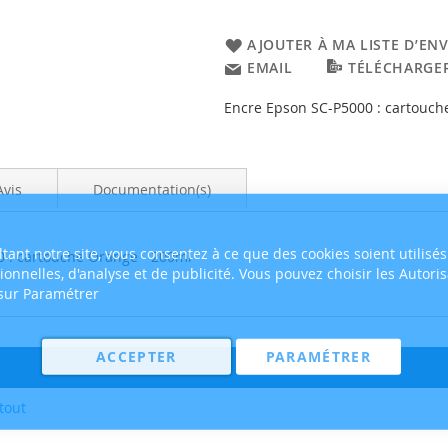
AJOUTER À MA LISTE D’ENV
EMAIL
TÉLÉCHARGER
Encre Epson SC-P5000 : cartouch
Avis
Documentation(s)
tant notre site, vous consentez à ce que des cookies soient utilisés
0 : cartouche Orange - 200ml
tionnelles, d'analyse et de publicité. Vous pouvez choisir les Autori
 sur Paramétrer
ACCEPTER
PARAMÉTRER
tout