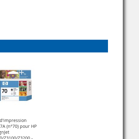
À
AU
MA
COMPARATEUR
LISTE
D’ENVIE
 d'impression
7A (n°70) pour HP
gnJet
0/Z3100/Z3200 -