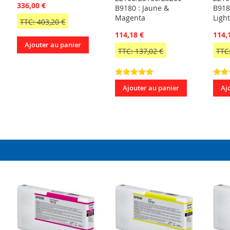
336,00 €
B9180 : Jaune &
B918
Magenta
Light
TTC: 403,20 €
114,18 €
114,
Ajouter au panier
TTC: 137,02 €
TTC:
Ajouter au panier
Aj