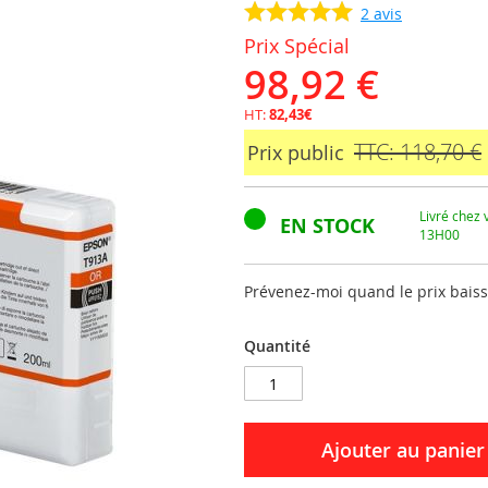
2
avis
Prix Spécial
98,92 €
HT:
82,43€
TTC: 118,70 €
Prix public
Livré chez
EN STOCK
13H00
Prévenez-moi quand le prix bais
Quantité
Ajouter au panier