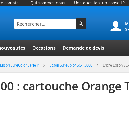
tre compte
Qui sommes-nous
Une question, un conseil ?
M
S
Rechercher
er
nouveautés
Occasions
Demande de devis
Epson SureColor Serie P
Epson SureColor SC-P5000
Encre Epson SC
00 : cartouche Orange 