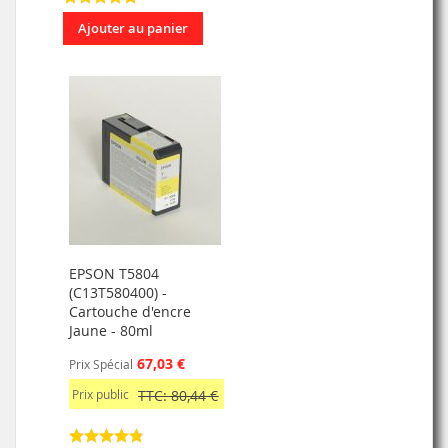
Ajouter au panier
EPSON T5804
(C13T580400) -
Cartouche d'encre
Jaune - 80ml
67,03 €
Prix Spécial
Prix public
TTC: 80,44 €