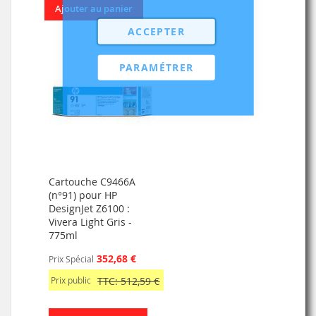
Ajouter au panier
ACCEPTER
PARAMÉTRER
Cartouche C9466A
(n°91) pour HP
DesignJet Z6100 :
Vivera Light Gris -
775ml
352,68 €
Prix Spécial
Prix public
TTC: 512,59 €