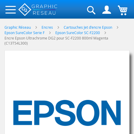
Rechercher
Graphic Réseau
Encres
Cartouches Jet d'encre Epson
Epson SureColor Serie F
Epson SureColor SC-F2200
Encre Epson Ultrachrome DG2 pour SC-F2200 800ml Magenta
(C13T54L300)
Skip
to
the
end
of
the
images
gallery