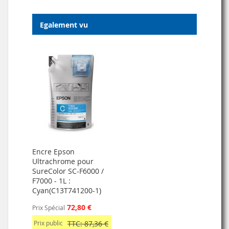
Egalement vu
Encre Epson
Ultrachrome pour
SureColor SC-F6000 /
F7000 - 1L :
Cyan(C13T741200-1)
72,80 €
Prix Spécial
Prix public
TTC: 87,36 €