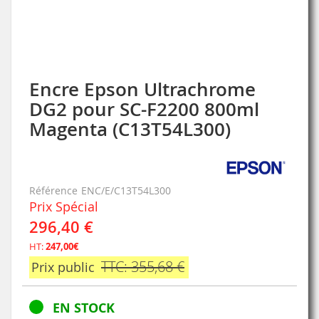
Encre Epson Ultrachrome
Skip
to
DG2 pour SC-F2200 800ml
the
Magenta (C13T54L300)
beginning
of
the
images
gallery
Référence
ENC/E/C13T54L300
Prix Spécial
296,40 €
HT:
247,00€
TTC: 355,68 €
Prix public
EN STOCK