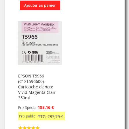
Ajouter au panier
EPSON T5966
(C13T596600) -
Cartouche d'encre
Vivid Magenta Clair
350ml
198,16 €
Prix Spécial
Prix public
TTC: 237,79 €