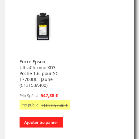
Encre Epson
UltraChrome XD3
Poche 1.6l pour SC-
T7700DL : Jaune
(C13T53A400)
547,88 €
Prix Spécial
Prix public
TTC: 657,46 €
Ajouter au panier