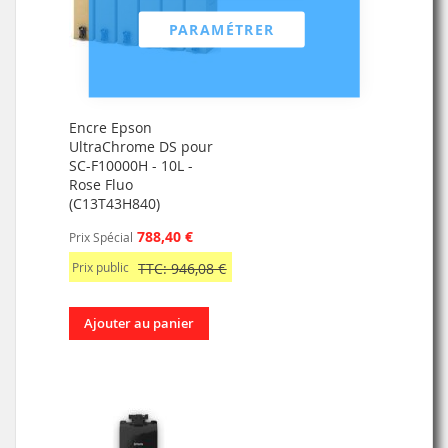
PARAMÉTRER
Encre Epson
UltraChrome DS pour
SC-F10000H - 10L -
Rose Fluo
(C13T43H840)
788,40 €
Prix Spécial
Prix public
TTC: 946,08 €
Ajouter au panier