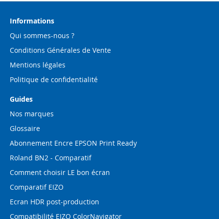
notre
lettre
d’information
Informations
:
Qui sommes-nous ?
Conditions Générales de Vente
Mentions légales
Politique de confidentialité
Guides
Nos marques
Glossaire
Abonnement Encre EPSON Print Ready
Roland BN2 - Comparatif
Comment choisir LE bon écran
Comparatif EIZO
Ecran HDR post-production
Compatibilité EIZO ColorNavigator