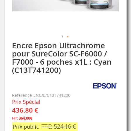
Encre Epson Ultrachrome
Skip
to
pour SureColor SC-F6000 /
the
F7000 - 6 poches x1L : Cyan
beginning
of
(C13T741200)
the
images
gallery
Référence
ENC/E/C13T741200
Prix Spécial
436,80 €
HT:
364,00€
TTC: 524,16 €
Prix public