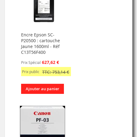
Encre Epson SC-
P20500 : cartouche
Jaune 1600ml - Réf
C13T56F400
627,62 €
Prix Spécial
Prix public
TTC: 753,14 €
Ajouter au panier