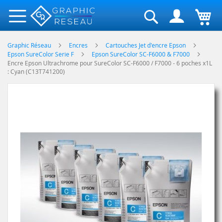
Rechercher
Graphic Réseau
Encres
Cartouches Jet d'encre Epson
Epson SureColor Serie F
Epson SureColor SC-F6000 & F7000
Encre Epson Ultrachrome pour SureColor SC-F6000 / F7000 - 6 poches x1L
: Cyan (C13T741200)
Skip
to
the
end
of
the
images
gallery