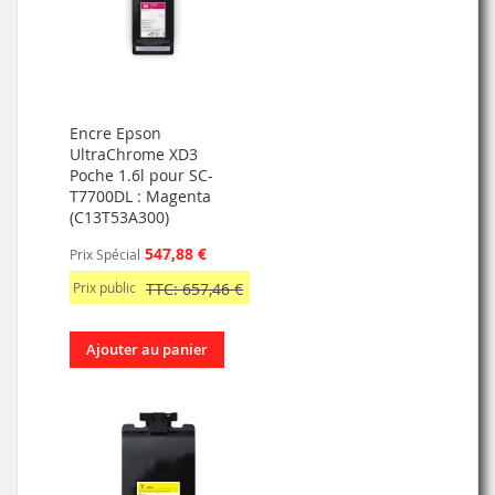
Encre Epson
UltraChrome XD3
Poche 1.6l pour SC-
T7700DL : Magenta
(C13T53A300)
547,88 €
Prix Spécial
Prix public
TTC: 657,46 €
Ajouter au panier