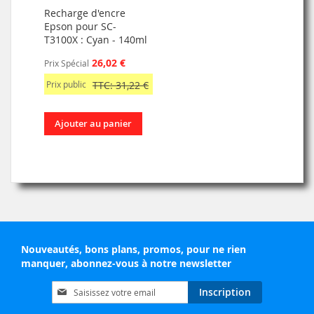
Recharge d'encre
Epson pour SC-
T3100X : Cyan - 140ml
26,02 €
Prix Spécial
Prix public
TTC: 31,22 €
Ajouter au panier
Nouveautés, bons plans, promos, pour ne rien
manquer, abonnez-vous à notre newsletter
Inscription
Inscription
à