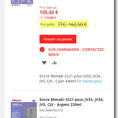
Prix Spécial
135,42 €
112,85 €
TTC: 162,50 €
Prix public
Ajouter au panier
SUR COMMANDE : CONTACTEZ-
NOUS
AJOUTER
AJOUTER
À
AU
Encre Mimaki SS21 pour JV33, JV34,
MA
COMPARATEUR
JV5, CJV - Cyan 440ml
En savoir plus
LISTE
D’ENVIE
Encre Mimaki SS21 pour JV33, JV34,
JV5, CJV - Argent 220ml
ENC/MIM/SS21/SI
Prix Spécial