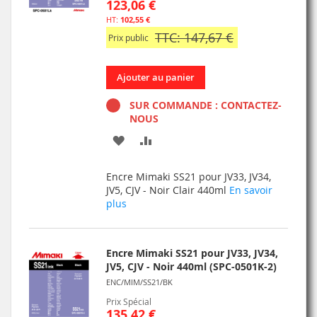
123,06 €
102,55 €
TTC: 147,67 €
Prix public
Ajouter au panier
SUR COMMANDE : CONTACTEZ-
NOUS
AJOUTER
AJOUTER
À
AU
Encre Mimaki SS21 pour JV33, JV34,
MA
COMPARATEUR
JV5, CJV - Noir Clair 440ml
En savoir
plus
LISTE
D’ENVIE
Encre Mimaki SS21 pour JV33, JV34,
JV5, CJV - Noir 440ml (SPC-0501K-2)
ENC/MIM/SS21/BK
Prix Spécial
135,42 €