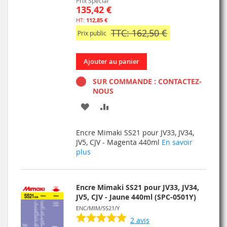
Prix Spécial
135,42 €
112,85 €
TTC: 162,50 €
Prix public
Ajouter au panier
SUR COMMANDE : CONTACTEZ-
NOUS
AJOUTER
AJOUTER
À
AU
Encre Mimaki SS21 pour JV33, JV34,
MA
COMPARATEUR
JV5, CJV - Magenta 440ml
En savoir
plus
LISTE
D’ENVIE
Encre Mimaki SS21 pour JV33, JV34,
JV5, CJV - Jaune 440ml (SPC-0501Y)
ENC/MIM/SS21/Y
2
avis