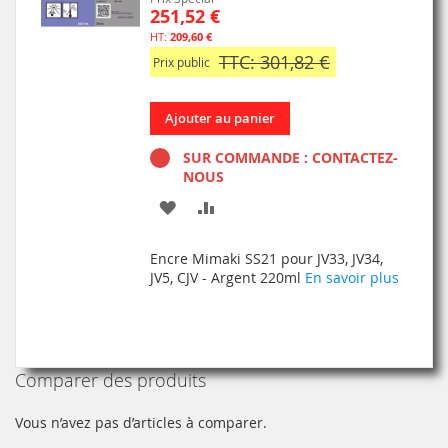
251,52 €
209,60 €
TTC: 301,82 €
Prix public
Ajouter au panier
SUR COMMANDE : CONTACTEZ-
NOUS
AJOUTER
AJOUTER
À
AU
Encre Mimaki SS21 pour JV33, JV34,
MA
COMPARATEUR
JV5, CJV - Argent 220ml
En savoir plus
LISTE
D’ENVIE
Comparer des produits
Vous n’avez pas d’articles à comparer.