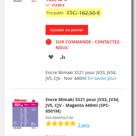
112,85 €
TTC: 162,50 €
Prix public
Ajouter au panier
SUR COMMANDE : CONTACTEZ-
NOUS
AJOUTER
AJOUTER
À
AU
Encre Mimaki SS21 pour JV33, JV34,
MA
COMPARATEUR
JV5, CJV - Noir 440ml
En savoir plus
LISTE
D’ENVIE
Encre Mimaki SS21 pour JV33, JV34,
JV5, CJV - Magenta 440ml (SPC-
0501M)
ENC/MIM/SS21/M
3
avis