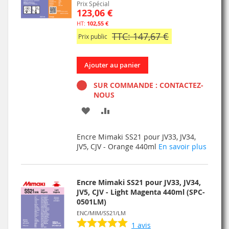
Prix Spécial
123,06 €
102,55 €
TTC: 147,67 €
Prix public
Ajouter au panier
SUR COMMANDE : CONTACTEZ-
NOUS
AJOUTER
AJOUTER
À
AU
Encre Mimaki SS21 pour JV33, JV34,
MA
COMPARATEUR
JV5, CJV - Orange 440ml
En savoir plus
LISTE
D’ENVIE
Encre Mimaki SS21 pour JV33, JV34,
JV5, CJV - Light Magenta 440ml (SPC-
0501LM)
ENC/MIM/SS21/LM
1
avis