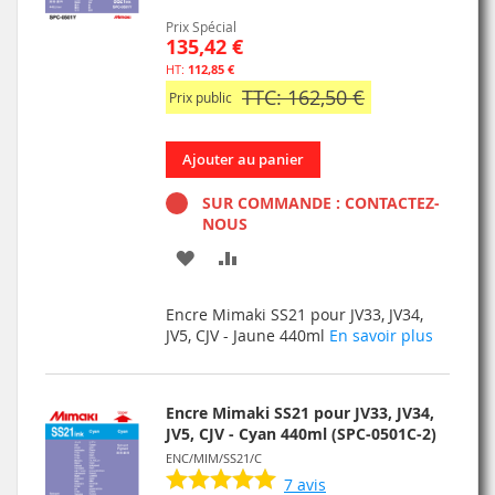
Prix Spécial
135,42 €
112,85 €
TTC: 162,50 €
Prix public
Ajouter au panier
SUR COMMANDE : CONTACTEZ-
NOUS
AJOUTER
AJOUTER
À
AU
Encre Mimaki SS21 pour JV33, JV34,
MA
COMPARATEUR
JV5, CJV - Jaune 440ml
En savoir plus
LISTE
D’ENVIE
Encre Mimaki SS21 pour JV33, JV34,
JV5, CJV - Cyan 440ml (SPC-0501C-2)
ENC/MIM/SS21/C
7
avis