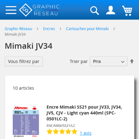
Rechercher
Graphic Réseau
Encres
Cartouches pour Mimaki
Mimaki JV34
Mimaki JV34
Pa
Trier par
Vous filtrez par
or
dé
10
articles
Encre Mimaki SS21 pour JV33, JV34,
JV5, CJV - Light cyan 440ml (SPC-
0501LC-2)
ENC/MIM/SS21/LC
1
avis