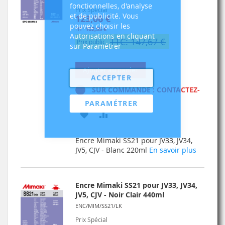
fonctionnelles, d'analyse
Prix Spécial
et de publicité. Vous
123,06 €
pouvez choisir les
102,55 €
Autorisations en cliquant
TTC: 147,67 €
Prix public
sur Paramétrer
Ajouter au panier
ACCEPTER
SUR COMMANDE : CONTACTEZ-
NOUS
PARAMÉTRER
AJOUTER
AJOUTER
À
AU
Encre Mimaki SS21 pour JV33, JV34,
MA
COMPARATEUR
JV5, CJV - Blanc 220ml
En savoir plus
LISTE
D’ENVIE
Encre Mimaki SS21 pour JV33, JV34,
JV5, CJV - Noir Clair 440ml
ENC/MIM/SS21/LK
Prix Spécial