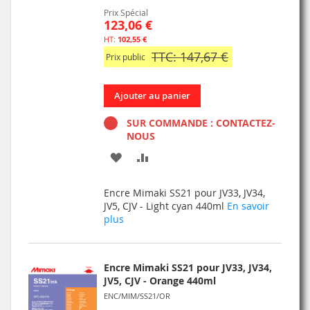
Prix Spécial
123,06 €
102,55 €
TTC: 147,67 €
Prix public
Ajouter au panier
SUR COMMANDE : CONTACTEZ-
NOUS
AJOUTER
AJOUTER
À
AU
Encre Mimaki SS21 pour JV33, JV34,
MA
COMPARATEUR
JV5, CJV - Light cyan 440ml
En savoir
plus
LISTE
D’ENVIE
Encre Mimaki SS21 pour JV33, JV34,
JV5, CJV - Orange 440ml
ENC/MIM/SS21/OR