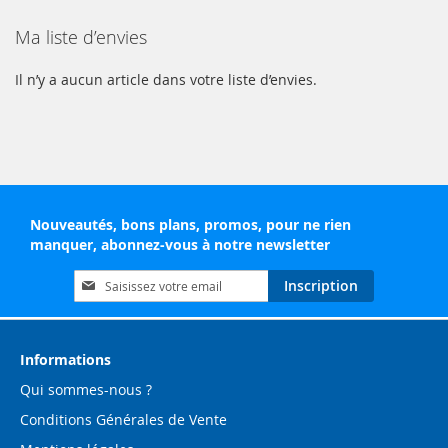
Ma liste d’envies
Il n’y a aucun article dans votre liste d’envies.
Nouveautés, bons plans, promos, pour ne rien
manquer, abonnez-vous à notre newsletter
Inscription
Inscription
à
notre
lettre
d’information
Informations
:
Qui sommes-nous ?
Conditions Générales de Vente