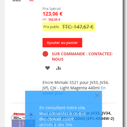
Prix Spécial
123,06 €
102,55 €
TTC: 147,67 €
Prix public
Ajouter au panier
SUR COMMANDE : CONTACTEZ-
NOUS
AJOUTER
AJOUTER
À
AU
Encre Mimaki SS21 pour JV33, JV34,
MA
COMPARATEUR
JV5, CJV - Light Magenta 440ml
En
savoir plus
LISTE
Fermer
D’ENVIE
En consultant notre site,
Encre Mimaki SS21 pour JV33, JV34,
vous consentez à ce que
JV5, CJV - Blanc 220ml (SPC-0504W-2)
des cookies soient
utilisés à des fins
ENC/MIM/SS21/W