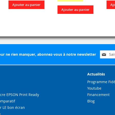
Ajouter au panier
Aj
Ajouter au panier
Inscripti
ur ne rien manquer, abonnez-vous à notre newsletter
à
notre
lettre
d’inform
Actualités
:
Programme Fidé
Youtube
re EPSON Print Ready
Financement
omparatif
Blog
r LE bon écran
O