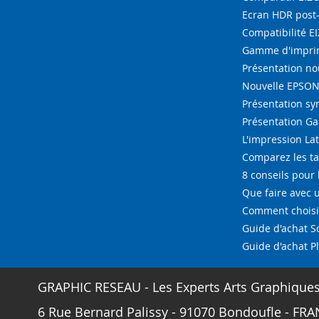
Ecran HDR post
Compatibilité E
Gamme d'imprim
Présentation n
Nouvelle EPSON 
Présentation s
Présentation G
L'impression La
Comparez les ta
8 conseils pour 
Que faire avec u
Comment choisir
Guide d'achat 
Guide d'achat P
GRAPHIC RESEAU - Les Experts Arts Graphique
6 Rue Bernard Palissy - 91070 Bondoufle - FRAN