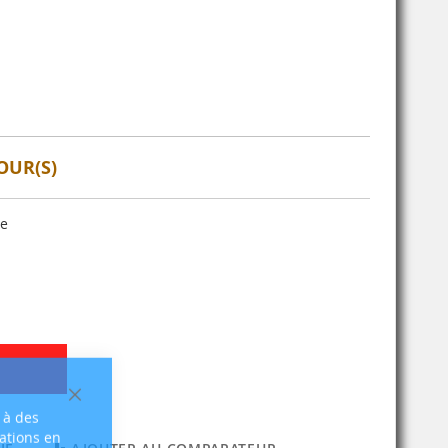
OUR(S)
se
Fermer
 à des
sations en