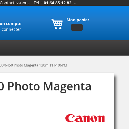
Contactez-nous
Tél. :
01 64 85 12 82
-
Mon panier
on compte
e connecter
400/6450 Photo Magenta 130ml PFI-106PM
50 Photo Magenta