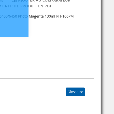
IE
AJOUTER AU COMPARATEUR
 LA FICHE PRODUIT EN PDF
/6400/6450 Photo Magenta 130ml PFI-106PM
Glossaire