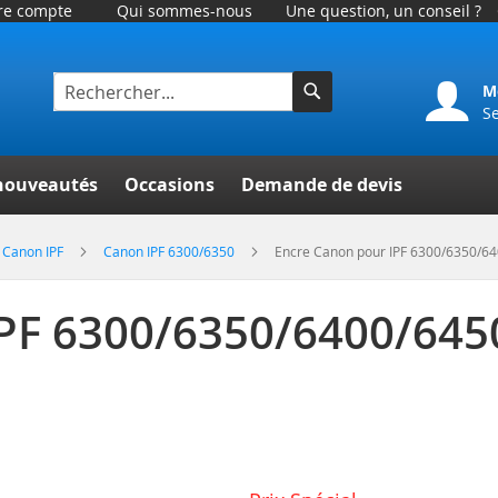
tre compte
Qui sommes-nous
Une question, un conseil ?
M
S
Rechercher
er
nouveautés
Occasions
Demande de devis
Canon IPF
Canon IPF 6300/6350
Encre Canon pour IPF 6300/6350/6
IPF 6300/6350/6400/64