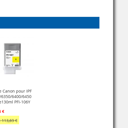
e Canon pour IPF
/6350/6400/6450
e130ml PFI-106Y
4 €
 113,69 €