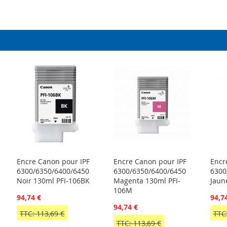
Encre Canon pour IPF
Encre Canon pour IPF
Encr
6300/6350/6400/6450
6300/6350/6400/6450
6300
Noir 130ml PFI-106BK
Magenta 130ml PFI-
Jaun
106M
94,74 €
94,7
94,74 €
TTC: 113,69 €
TTC:
TTC: 113,69 €