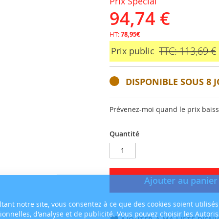
Prix Spécial
94,74 €
HT:
78,95€
TTC: 113,69 €
Prix public
DISPONIBLE SOUS 8 J
Prévenez-moi quand le prix bais
Quantité
Ajouter au panier
tant notre site, vous consentez à ce que des cookies soient utilisés
tionnelles, d'analyse et de publicité. Vous pouvez choisir les Autori