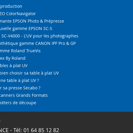
-production
IZO ColorNavigator
ante EPSON Photo & Prépresse
ouvelle gamme EPSON SC-S
SC-V4000 - L'UV pour les photographes
ynthétique gamme CANON IPF Pro & GP
amme Roland TrueVis
tex By Roland
bles à plat UV
bien choisir sa table à plat UV
ne table à plat UV ?
 sa presse Secabo ?
Scanners Grands Formats
lotters de découpe
s
CE - Tél: 01 64 85 12 82