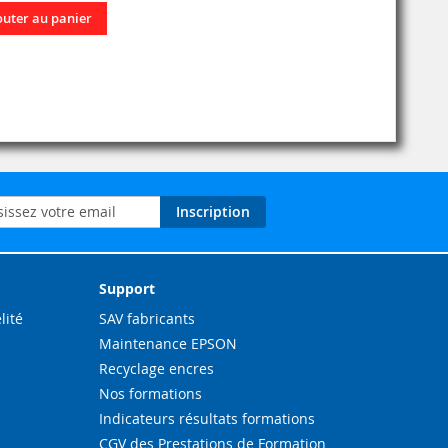
outer au panier
on
Inscription
ation
Support
lité
SAV fabricants
Maintenance EPSON
Recyclage encres
Nos formations
Indicateurs résultats formations
CGV des Prestations de Formation