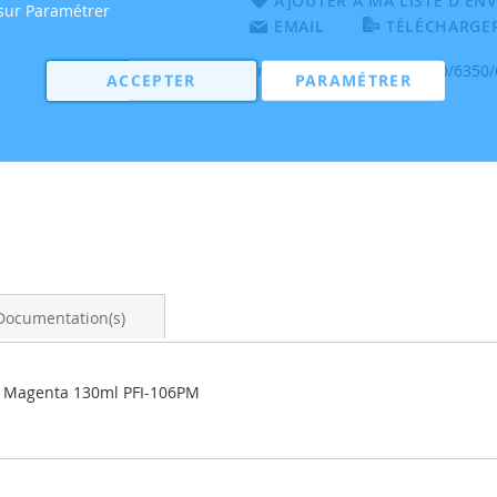
AJOUTER À MA LISTE D’ENV
 sur Paramétrer
EMAIL
TÉLÉCHARGER
Encre Canon pour IPF 6300/6350
ACCEPTER
PARAMÉTRER
Documentation(s)
o Magenta 130ml PFI-106PM