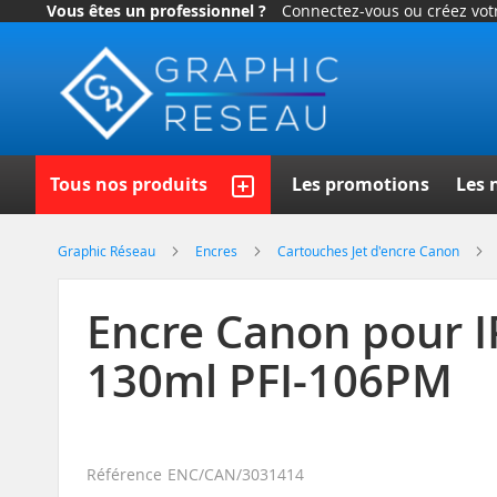
Vous êtes un professionnel ?
Connectez-vous ou créez vo
Allez
au
contenu
Recherch
Tous nos produits
Les promotions
Les 
Graphic Réseau
Encres
Cartouches Jet d'encre Canon
Encre Canon pour 
130ml PFI-106PM
Référence
ENC/CAN/3031414
Skip