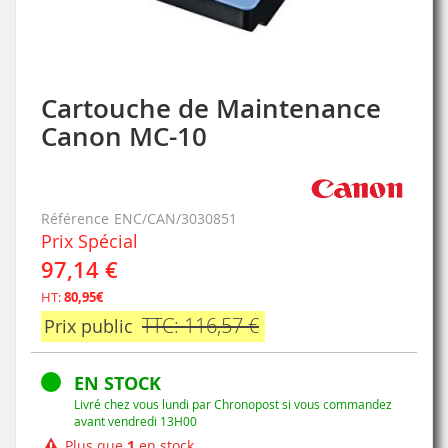
Cartouche de Maintenance
Skip
to
Canon MC-10
the
beginning
of
the
Référence
ENC/CAN/3030851
images
Prix Spécial
gallery
97,14 €
HT:
80,95€
TTC: 116,57 €
Prix public
EN STOCK
Livré chez vous lundi par Chronopost si vous commandez
avant vendredi 13H00
Plus que
1
en stock