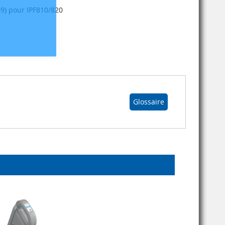
9) pour IPF810/820
Glossaire