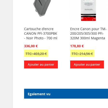
Cartouche d'encre
Encre Canon pour TM-
CANON PFI-3700PBK
200/205/305/300 PFI-
- Noir Photo - 700 ml
320M 300ml Magenta
336,00 €
178,80 €
TTC: 403,20 €
TTC: 214,56 €
Ajouter au panier
Ajouter au panier
Egalement vu