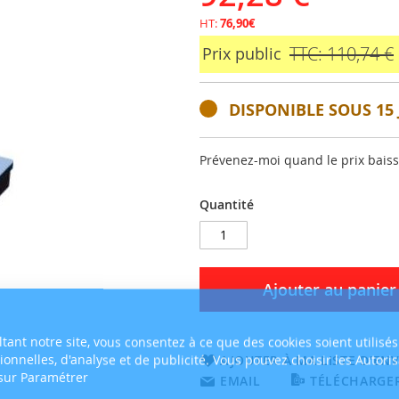
HT:
76,90€
TTC: 110,74 €
Prix public
DISPONIBLE SOUS 15 
Prévenez-moi quand le prix bais
Quantité
Ajouter au panier
tant notre site, vous consentez à ce que des cookies soient utilisés
tionnelles, d'analyse et de publicité. Vous pouvez choisir les Autori
AJOUTER À MA LISTE D’ENV
 sur Paramétrer
EMAIL
TÉLÉCHARGER