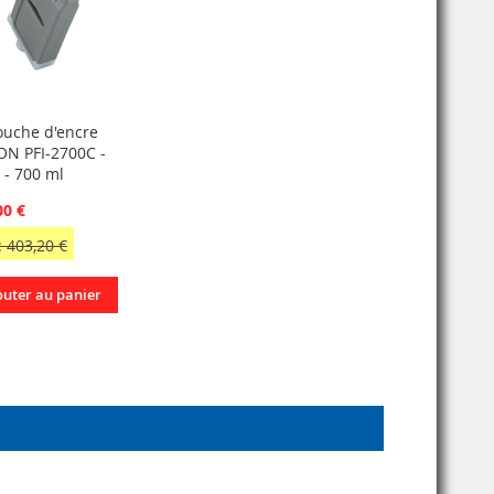
ouche d'encre
N PFI-2700C -
 - 700 ml
00 €
 403,20 €
outer au panier