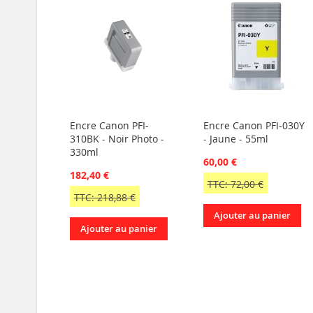
Encre Canon PFI-
Encre Canon PFI-030Y
310BK - Noir Photo -
- Jaune - 55ml
330ml
60,00 €
182,40 €
TTC: 72,00 €
TTC: 218,88 €
Ajouter au panier
Ajouter au panier