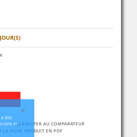
JOUR(S)
se
Fermer
 à des
sations en
IE
AJOUTER AU COMPARATEUR
 LA FICHE PRODUIT EN PDF