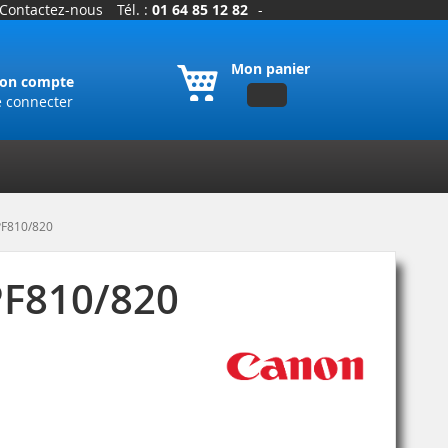
Contactez-nous
Tél. :
01 64 85 12 82
-
Mon panier
on compte
e connecter
PF810/820
PF810/820