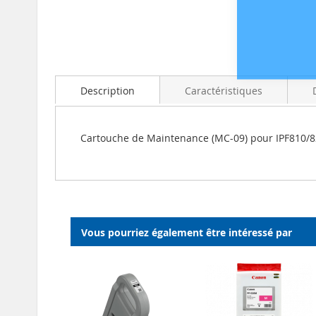
Skip
to
the
beginning
Description
Caractéristiques
of
the
images
Cartouche de Maintenance (MC-09) pour IPF810/
gallery
Vous pourriez également être intéressé par