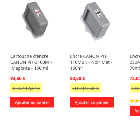
Cartouche d'encre
Encre CANON PFI-
Encr
CANON PFI-3100M –
110MBK - Noir Mat -
050M
Magenta - 160 ml
160ml
70ml
93,60 €
93,60 €
72,0
TTC: 112,32 €
TTC: 112,32 €
TTC:
Ajouter au panier
Ajouter au panier
Aj