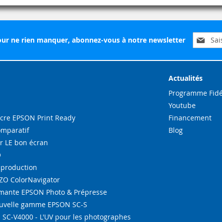
Inscripti
ur ne rien manquer, abonnez-vous à notre newsletter
à
notre
lettre
d’inform
Actualités
:
Programme Fidé
Youtube
re EPSON Print Ready
Financement
omparatif
Blog
r LE bon écran
O
-production
IZO ColorNavigator
ante EPSON Photo & Prépresse
ouvelle gamme EPSON SC-S
SC-V4000 - L'UV pour les photographes