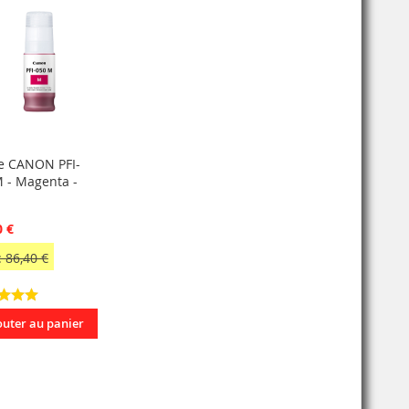
e CANON PFI-
 - Magenta -
0 €
 86,40 €
outer au panier