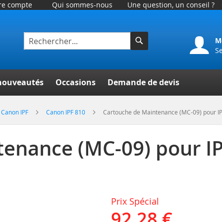
tre compte
Qui sommes-nous
Une question, un conseil ?
M
S
Rechercher
er
nouveautés
Occasions
Demande de devis
Canon IPF
Canon IPF 810
Cartouche de Maintenance (MC-09) pour I
tenance (MC-09) pour I
Prix Spécial
92,28 €