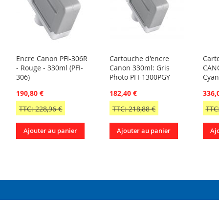
Encre Canon PFI-306R
Cartouche d'encre
Cart
- Rouge - 330ml (PFI-
Canon 330ml: Gris
CANO
306)
Photo PFI-1300PGY
Cyan
190,80 €
182,40 €
336,
TTC: 228,96 €
TTC: 218,88 €
TTC:
Ajouter au panier
Ajouter au panier
Aj