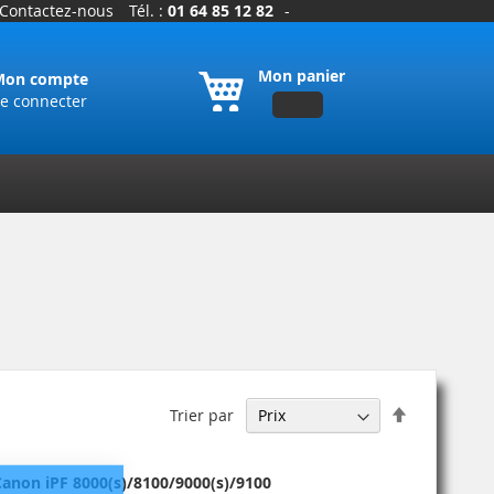
Contactez-nous
Tél. :
01 64 85 12 82
-
Mon panier
Mon compte
e connecter
Par
Trier par
ordre
décroissant
anon iPF 8000(s)/8100/9000(s)/9100