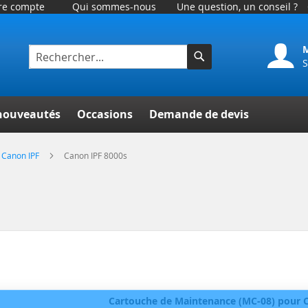
tre compte
Qui sommes-nous
Une question, un conseil ?
S
Rechercher
her
nouveautés
Occasions
Demande de devis
Canon IPF
Canon IPF 8000s
Cartouche de Maintenance (MC-08) pour C