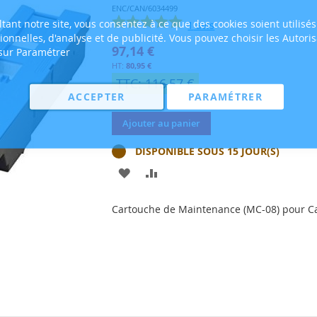
ENC/CAN/6034499
tant notre site, vous consentez à ce que des cookies soient utilisés
1
avis
tionnelles, d'analyse et de publicité. Vous pouvez choisir les Autori
97,14 €
 sur Paramétrer
80,95 €
TTC: 116,57 €
ACCEPTER
PARAMÉTRER
Ajouter au panier
DISPONIBLE SOUS 15 JOUR(S)
AJOUTER
AJOUTER
À
AU
Cartouche de Maintenance (MC-08) pour Ca
MA
COMPARATEUR
LISTE
D’ENVIE