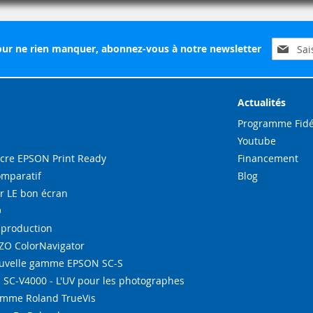
Inscripti
ur ne rien manquer, abonnez-vous à notre newsletter
à
notre
lettre
d’inform
Actualités
:
Programme Fidé
Youtube
re EPSON Print Ready
Financement
omparatif
Blog
r LE bon écran
O
-production
IZO ColorNavigator
ouvelle gamme EPSON SC-S
SC-V4000 - L'UV pour les photographes
amme Roland TrueVis