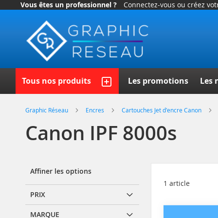
Vous êtes un professionnel ?
Connectez-vous ou créez vo
Allez
au
contenu
Recherc
Tous nos produits
Les promotions
Les 
Graphic Réseau
Encres
Cartouches Jet d'encre Canon
Canon IPF 8000s
Affiner les options
1
article
PRIX
MARQUE