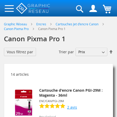
Rechercher
Graphic Réseau
Encres
Cartouches Jet d'encre Canon
Canon Pixma Pro
Canon Pixma Pro 1
Canon Pixma Pro 1
Pa
Trier par
Vous filtrez par
or
dé
14
articles
Cartouche d'encre Canon PGI-29M :
Magenta - 36ml
ENC/CAN/PGI-29M
2
avis