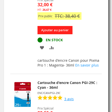
Prix Spécial
32,00 €
26,67 €
TTC: 38,40 €
Prix public
Ajouter au panier
EN STOCK
AJOUTER
AJOUTER
À
AU
cartouche d'encre Canon pour Pixma
MA
COMPARATEUR
Pro 1 : Magenta- 36ml
En savoir plus
LISTE
D’ENVIE
Cartouche d'encre Canon PGI-29C :
Cyan - 36ml
ENC/CAN/PGI-29C
3
avis
Prix Spécial