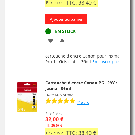
TTC: 38,40 €
Prix public
Ajouter au panier
EN STOCK
AJOUTER
AJOUTER
À
AU
cartouche d'encre Canon pour Pixma
MA
COMPARATEUR
Pro 1 : Gris clair - 36ml
En savoir plus
LISTE
D’ENVIE
Cartouche d'encre Canon PGI-29Y :
Jaune - 36ml
ENC/CAN/PGI-29Y
2
avis
Prix Spécial
32,00 €
26,67 €
TTC: 38,40 €
Prix public