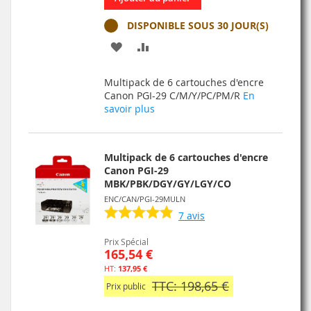
DISPONIBLE SOUS 30 JOUR(S)
AJOUTER
AJOUTER
À
AU
Multipack de 6 cartouches d'encre
MA
COMPARATEUR
Canon PGI-29 C/M/Y/PC/PM/R
En
savoir plus
LISTE
D’ENVIE
Multipack de 6 cartouches d'encre
Canon PGI-29
MBK/PBK/DGY/GY/LGY/CO
ENC/CAN/PGI-29MULN
7
avis
Prix Spécial
165,54 €
137,95 €
TTC: 198,65 €
Prix public