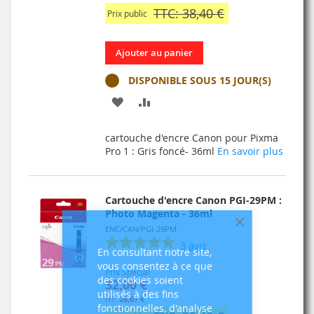
TTC: 38,40 €
Prix public
Ajouter au panier
DISPONIBLE SOUS 15 JOUR(S)
AJOUTER
AJOUTER
À
AU
cartouche d'encre Canon pour Pixma
MA
COMPARATEUR
Pro 1 : Gris foncé- 36ml
En savoir plus
LISTE
D’ENVIE
Cartouche d'encre Canon PGI-29PM :
Photo Magenta - 36ml
ENC/CAN/PGI-29PM
Fermer
3
avis
En consultant notre site,
vous consentez à ce que
Prix Spécial
des cookies soient
32,00 €
utilisés à des fins
26,67 €
fonctionnelles, d'analyse