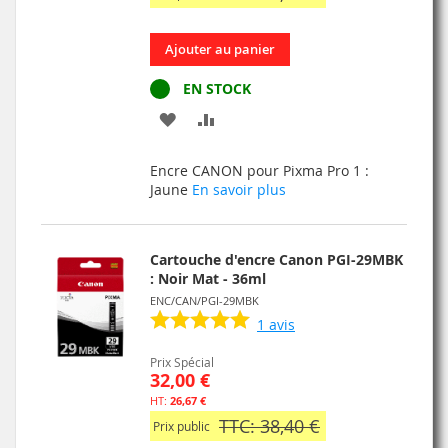
Ajouter au panier
EN STOCK
AJOUTER
AJOUTER
À
AU
Encre CANON pour Pixma Pro 1 :
MA
COMPARATEUR
Jaune
En savoir plus
LISTE
D’ENVIE
Cartouche d'encre Canon PGI-29MBK
: Noir Mat - 36ml
ENC/CAN/PGI-29MBK
1
avis
Prix Spécial
32,00 €
26,67 €
TTC: 38,40 €
Prix public