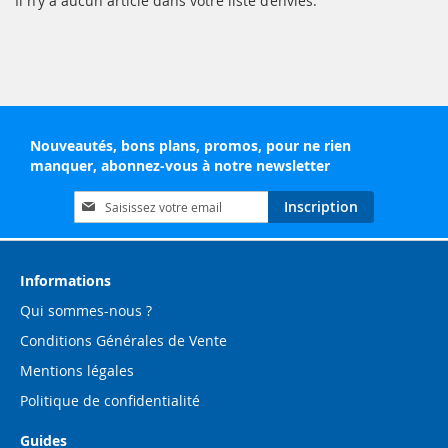
Il n’y a aucun article dans votre liste d’envies.
Nouveautés, bons plans, promos, pour ne rien
manquer, abonnez-vous à notre newsletter
Inscription
Inscription
à
notre
lettre
d’information
Informations
:
Qui sommes-nous ?
Conditions Générales de Vente
Mentions légales
Politique de confidentialité
Guides