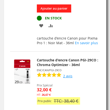
Ajouter au panier
EN STOCK
AJOUTER
AJOUTER
À
AU
cartouche d'encre Canon pour Pixma
MA
COMPARATEUR
Pro 1 : Noir Mat - 36ml
En savoir plus
LISTE
D’ENVIE
Cartouche d'encre Canon PGI-29CO :
Chroma Optimizer - 36ml
ENC/CAN/PGI-29CO
2
avis
Prix Spécial
32,00 €
26,67 €
TTC: 38,40 €
Prix public