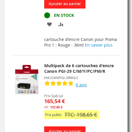
Ajouter au panier
EN STOCK
AJOUTER
AJOUTER
À
AU
cartouche d'encre Canon pour Pixma
MA
COMPARATEUR
Pro 1 : Rouge - 36ml
En savoir plus
LISTE
D’ENVIE
Multipack de 6 cartouches d'encre
Canon PGI-29 C/M/Y/PC/PM/R
ENC/CAN/PGI-29MULC
6
avis
Prix Spécial
165,54 €
137,95 €
TTC: 198,65 €
Prix public
Ajouter au panier