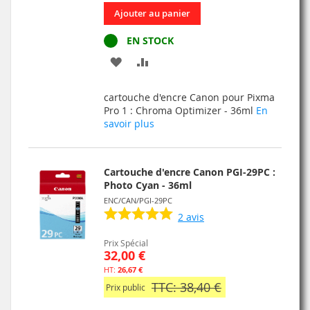
Ajouter au panier
EN STOCK
AJOUTER
AJOUTER
À
AU
cartouche d'encre Canon pour Pixma
MA
COMPARATEUR
Pro 1 : Chroma Optimizer - 36ml
En
savoir plus
LISTE
D’ENVIE
Cartouche d'encre Canon PGI-29PC :
Photo Cyan - 36ml
ENC/CAN/PGI-29PC
2
avis
Prix Spécial
32,00 €
26,67 €
TTC: 38,40 €
Prix public