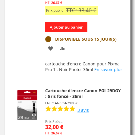
26,67 €
TTC: 38,40 €
Prix public
Ajouter au panier
DISPONIBLE SOUS 15 JOUR(S)
AJOUTER
AJOUTER
À
AU
cartouche d'encre Canon pour Pixma
MA
COMPARATEUR
Pro 1 : Noir Photo- 36ml
En savoir plus
LISTE
D’ENVIE
Cartouche d'encre Canon PGI-29DGY
: Gris foncé - 36ml
ENC/CAN/PGI-29DGY
3
avis
Prix Spécial
32,00 €
26,67 €