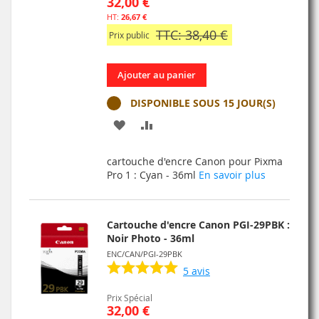
32,00 €
26,67 €
TTC: 38,40 €
Prix public
Ajouter au panier
DISPONIBLE SOUS 15 JOUR(S)
AJOUTER
AJOUTER
À
AU
cartouche d'encre Canon pour Pixma
MA
COMPARATEUR
Pro 1 : Cyan - 36ml
En savoir plus
LISTE
D’ENVIE
Cartouche d'encre Canon PGI-29PBK :
Noir Photo - 36ml
ENC/CAN/PGI-29PBK
5
avis
Prix Spécial
32,00 €