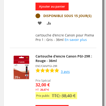
Ajouter au panier
DISPONIBLE SOUS 15 JOUR(S)
AJOUTER
AJOUTER
À
AU
cartouche d'encre Canon pour Pixma
MA
COMPARATEUR
Pro 1 : Gris - 36ml
En savoir plus
LISTE
D’ENVIE
Cartouche d'encre Canon PGI-29R :
Rouge - 36ml
ENC/CAN/PGI-29R
3
avis
Prix Spécial
32,00 €
26,67 €
TTC: 38,40 €
Prix public