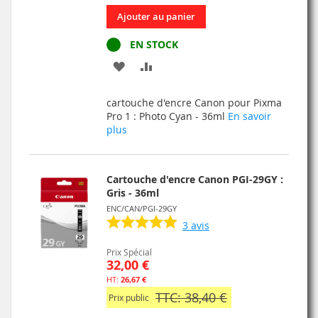
Ajouter au panier
EN STOCK
AJOUTER
AJOUTER
À
AU
cartouche d'encre Canon pour Pixma
MA
COMPARATEUR
Pro 1 : Photo Cyan - 36ml
En savoir
plus
LISTE
D’ENVIE
Cartouche d'encre Canon PGI-29GY :
Gris - 36ml
ENC/CAN/PGI-29GY
3
avis
Prix Spécial
32,00 €
26,67 €
TTC: 38,40 €
Prix public