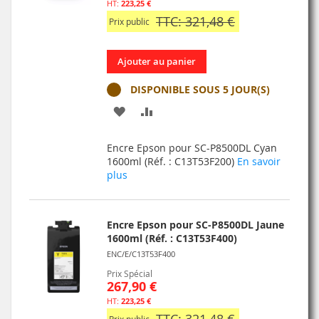
223,25 €
TTC: 321,48 €
Prix public
Ajouter au panier
DISPONIBLE SOUS 5 JOUR(S)
AJOUTER
AJOUTER
À
AU
Encre Epson pour SC-P8500DL Cyan
MA
COMPARATEUR
1600ml (Réf. : C13T53F200)
En savoir
plus
LISTE
D’ENVIE
Encre Epson pour SC-P8500DL Jaune
1600ml (Réf. : C13T53F400)
ENC/E/C13T53F400
Prix Spécial
267,90 €
223,25 €