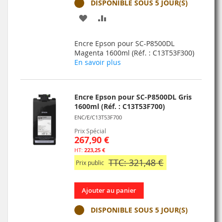
DISPONIBLE SOUS 5 JOUR(S)
AJOUTER
AJOUTER
À
AU
Encre Epson pour SC-P8500DL
MA
COMPARATEUR
Magenta 1600ml (Réf. : C13T53F300)
En savoir plus
LISTE
D’ENVIE
Encre Epson pour SC-P8500DL Gris
1600ml (Réf. : C13T53F700)
ENC/E/C13T53F700
Prix Spécial
267,90 €
223,25 €
TTC: 321,48 €
Prix public
Ajouter au panier
DISPONIBLE SOUS 5 JOUR(S)