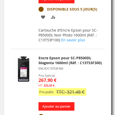
DISPONIBLE SOUS 5 JOUR(S)
AJOUTER
AJOUTER
À
AU
Cartouche d'Encre Epson pour SC-
MA
COMPARATEUR
P8500DL Noir Photo 1600ml (Réf. :
C13T53F100)
En savoir plus
LISTE
D’ENVIE
Encre Epson pour SC-P8500DL
Magenta 1600ml (Réf. : C13T53F300)
ENC/E/C13T53F300
Prix Spécial
267,90 €
223,25 €
TTC: 321,48 €
Prix public
Ajouter au panier