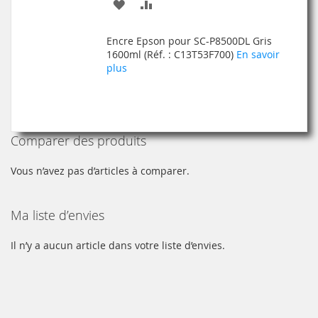
AJOUTER
AJOUTER
À
AU
Encre Epson pour SC-P8500DL Gris
MA
COMPARATEUR
1600ml (Réf. : C13T53F700)
En savoir
plus
LISTE
D’ENVIE
Comparer des produits
Vous n’avez pas d’articles à comparer.
Ma liste d’envies
Il n’y a aucun article dans votre liste d’envies.