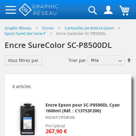
Rechercher
Graphic Réseau
Encres
Cartouches Jet d'encre Epson
Epson SureColor Serie P
Encre SureColor SC-P8500DL
Encre SureColor SC-P8500DL
Pa
Trier par
Vous filtrez par
or
dé
6
articles
Encre Epson pour SC-P8500DL Cyan
1600ml (Réf. : C13T53F200)
ENC/E/C13T53F200
Prix Spécial
267,90 €