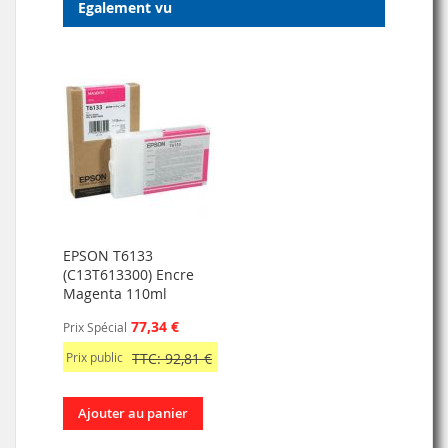
Egalement vu
EPSON T6133
(C13T613300) Encre
Magenta 110ml
77,34 €
Prix Spécial
Prix public
TTC: 92,81 €
Ajouter au panier