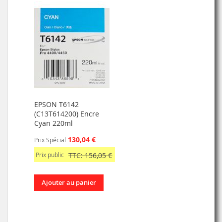
EPSON T6142
(C13T614200) Encre
Cyan 220ml
130,04 €
Prix Spécial
Prix public
TTC: 156,05 €
Ajouter au panier