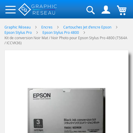
Rechercher
Graphic Réseau
Encres
Cartouches Jet d'encre Epson
Epson Stylus Pro
Epson Stylus Pro 4800
Kit de conversion Noir Mat / Noir Photo pour Epson Stylus Pro 4800 (T564A
/ ICCVK36)
Skip
to
the
end
of
the
images
gallery