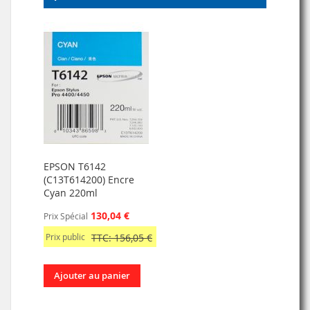
EPSON T6142
(C13T614200) Encre
Cyan 220ml
130,04 €
Prix Spécial
Prix public
TTC: 156,05 €
Ajouter au panier