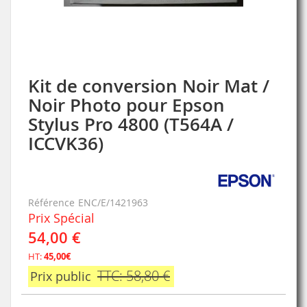
Kit de conversion Noir Mat /
Skip
to
Noir Photo pour Epson
the
Stylus Pro 4800 (T564A /
beginning
of
ICCVK36)
the
images
gallery
Référence
ENC/E/1421963
Prix Spécial
54,00 €
HT:
45,00€
TTC: 58,80 €
Prix public