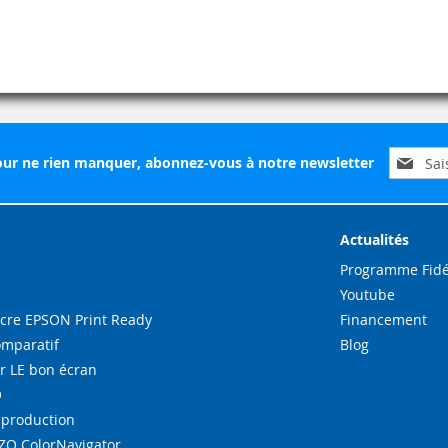
Inscripti
ur ne rien manquer, abonnez-vous à notre newsletter
à
notre
lettre
d’inform
Actualités
:
Programme Fidé
Youtube
re EPSON Print Ready
Financement
omparatif
Blog
r LE bon écran
O
-production
IZO ColorNavigator