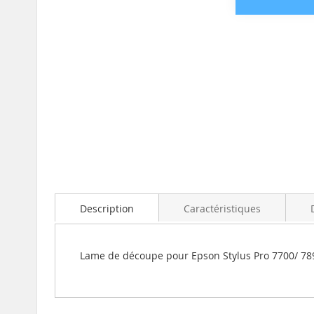
Skip
to
the
beginning
of
the
images
Description
Caractéristiques
gallery
Lame de découpe pour Epson Stylus Pro 7700/ 78