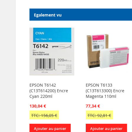
Egalement vu
EPSON T6142
EPSON T6133
(C13T614200) Encre
(C13T613300) Encre
Cyan 220ml
Magenta 110ml
130,04 €
77,34 €
TTC: 156,05 €
TTC: 92,81 €
Ajouter au panier
Ajouter au panier