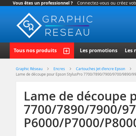
Vous êtes un professionnel ?
Connectez-vous ou créez vo
Allez
au
contenu
Recherch
Tous nos produits
Les promotions
Les 
Graphic Réseau
Encres
Cartouches Jet d'encre Epson
Lame de découpe pour Epson StylusPro 7700/7890/7900/9700/9890/9
Lame de découpe p
7700/7890/7900/97
P6000/P7000/P800