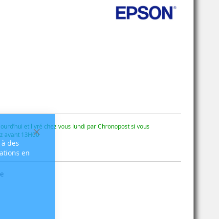
ourd’hui et livré chez vous lundi par Chronopost si vous
 avant 13H00
Fermer
 à des
sations en
se