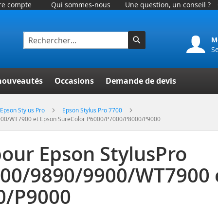
tre compte
Qui sommes-nous
Une question, un conseil ?
M
S
Rechercher
er
nouveautés
Occasions
Demande de devis
Epson Stylus Pro
Epson Stylus Pro 7700
900/WT7900 et Epson SureColor P6000/P7000/P8000/P9000
our Epson StylusPro
00/9890/9900/WT7900 e
0/P9000