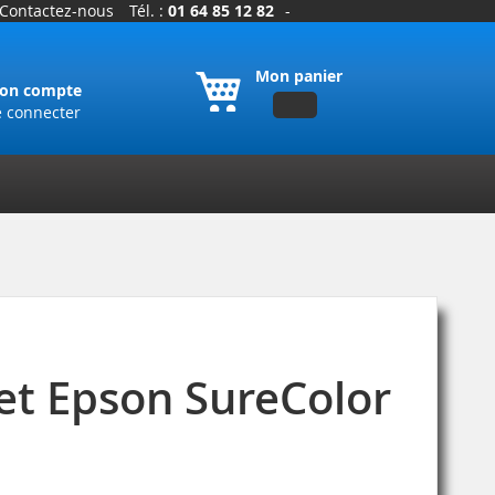
Contactez-nous
Tél. :
01 64 85 12 82
-
Mon panier
on compte
e connecter
t Epson SureColor