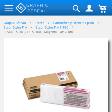
Rechercher
Graphic Réseau
Encres
Cartouches Jet d'encre Epson
Epson Stylus Pro
Epson Stylus Pro 11880
EPSON T5916 (C13T591600) Magenta Clair 700ml
Skip
to
the
end
of
the
images
gallery