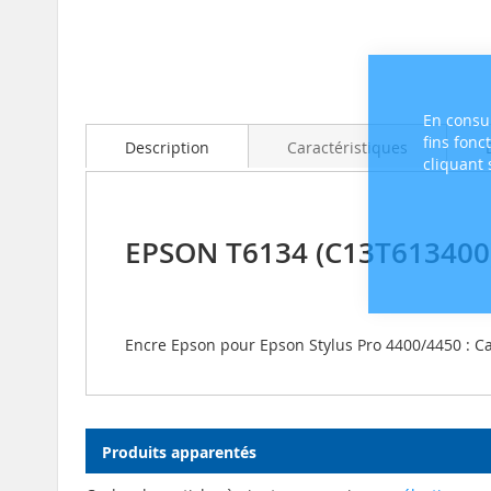
Skip
to
the
En consul
beginning
fins fonc
Description
Caractéristiques
of
cliquant
the
images
gallery
EPSON T6134 (C13T613400)
Encre Epson pour Epson Stylus Pro 4400/4450 : C
Produits apparentés