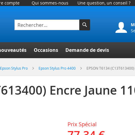
tre compte
Qui sommes-nous
Une question, un conseil ?
M
S
Rechercher
er
nouveautés
Occasions
Demande de devis
Epson Stylus Pro
Epson Stylus Pro 4400
EPSON T6134 (C13T613400) 
613400) Encre Jaune 1
Prix Spécial
77,34 €