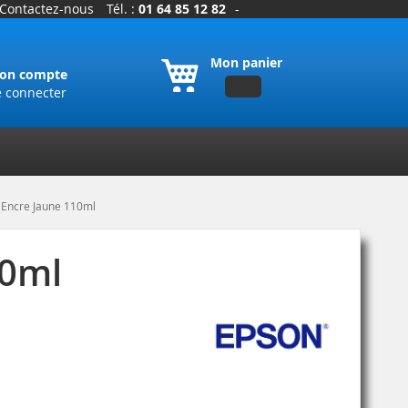
Contactez-nous
Tél. :
01 64 85 12 82
-
Mon panier
on compte
e connecter
Encre Jaune 110ml
10ml