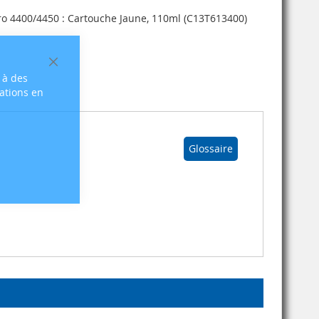
ro 4400/4450 : Cartouche Jaune, 110ml (C13T613400)
Fermer
 à des
sations en
Glossaire