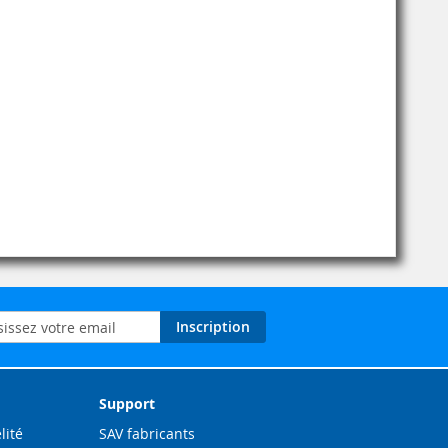
on
Inscription
ation
Support
lité
SAV fabricants