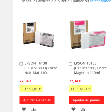
Cochez les articles à ajouter au panier ou
sélectionner 
EPSON T6138
EPSON T6133
Ajouter
Ajouter
(C13T613800) Encre
(C13T613300) Encre
au
au
Noir Mat 110ml
Magenta 110ml
panier
panier
77,34 €
77,34 €
TTC: 92,81 €
TTC: 92,81 €
Ajouter au panier
Ajouter au panier
AJOUTER
AJOUTER
AJOUTER
AJOUTER