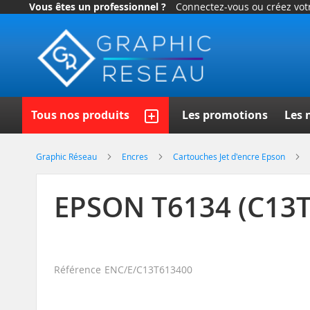
Vous êtes un professionnel ?
Connectez-vous ou créez vo
Allez
au
contenu
Recherch
Tous nos produits
Les promotions
Les 
Graphic Réseau
Encres
Cartouches Jet d'encre Epson
EPSON T6134 (C13T
Référence
ENC/E/C13T613400
Skip
to