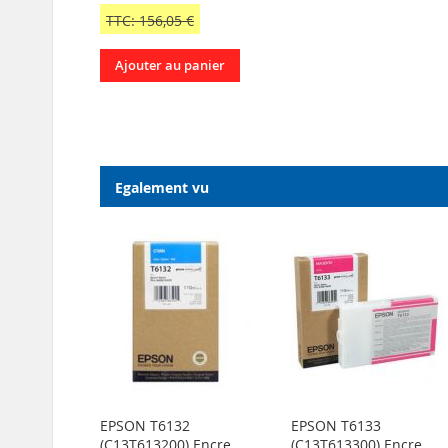
TTC: 156,05 €
Ajouter au panier
Egalement vu
EPSON T6132
EPSON T6133
(C13T613200) Encre
(C13T613300) Encre