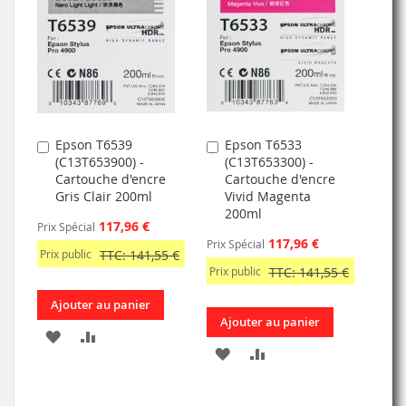
MA
COMPARATEUR
MA
COMPARATEUR
LISTE
LISTE
D’ENVIE
D’ENVIE
Epson T6539
Epson T6533
Ajouter
Ajouter
(C13T653900) -
(C13T653300) -
au
au
Cartouche d'encre
Cartouche d'encre
panier
panier
Gris Clair 200ml
Vivid Magenta
200ml
117,96 €
Prix Spécial
117,96 €
Prix Spécial
Prix public
TTC: 141,55 €
Prix public
TTC: 141,55 €
Ajouter au panier
Ajouter au panier
AJOUTER
AJOUTER
AJOUTER
AJOUTER
À
AU
À
AU
MA
COMPARATEUR