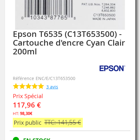
Epson T6535 (C13T653500) -
Skip
to
Cartouche d'encre Cyan Clair
the
200ml
beginning
of
the
images
gallery
Référence
ENC/E/C13T653500
3
avis
Prix Spécial
117,96 €
HT:
98,30€
TTC: 141,55 €
Prix public