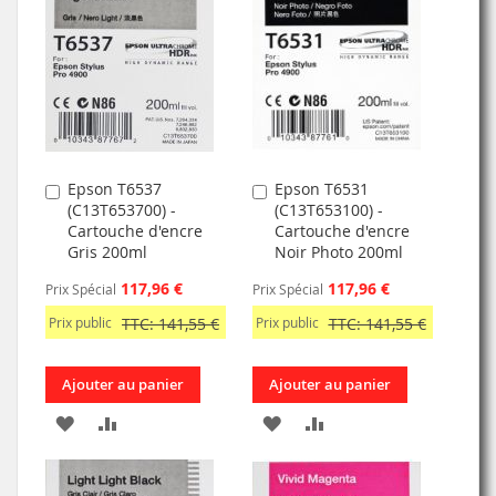
MA
COMPARATEUR
LISTE
LISTE
D’ENVIE
D’ENVIE
Epson T6537
Epson T6531
Ajouter
Ajouter
(C13T653700) -
(C13T653100) -
au
au
Cartouche d'encre
Cartouche d'encre
panier
panier
Gris 200ml
Noir Photo 200ml
117,96 €
117,96 €
Prix Spécial
Prix Spécial
Prix public
TTC: 141,55 €
Prix public
TTC: 141,55 €
Ajouter au panier
Ajouter au panier
AJOUTER
AJOUTER
AJOUTER
AJOUTER
À
AU
À
AU