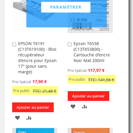
LISTE
PARAMÉTRER
LISTE
D’ENVIE
D’ENVIE
EPSON T6191
Epson T6538
Ajouter
Ajouter
(C13T619100) - Bloc
(C13T653800) -
au
au
récupérateur
Cartouche d'encre
panier
panier
d'encre pour Epson
Noir Mat 200ml
17" (pour sans
117,97 €
Prix Spécial
marge)
Prix public
TTC: 141,56 €
17,90 €
Prix Spécial
Prix public
TTC: 21,48 €
Ajouter au panier
AJOUTER
AJOUTER
Ajouter au panier
À
AU
AJOUTER
AJOUTER
MA
COMPARATEUR
À
AU