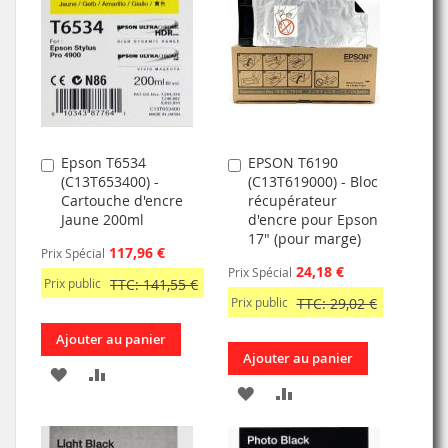
MA
COMPARATEUR
MA
COMPARATEUR
LISTE
LISTE
D’ENVIE
D’ENVIE
Epson T6534
EPSON T6190
Ajouter
Ajouter
(C13T653400) -
(C13T619000) - Bloc
au
au
Cartouche d'encre
récupérateur
panier
panier
Jaune 200ml
d'encre pour Epson
17" (pour marge)
117,96 €
Prix Spécial
24,18 €
Prix Spécial
Prix public
TTC: 141,55 €
Prix public
TTC: 29,02 €
Ajouter au panier
Ajouter au panier
AJOUTER
AJOUTER
AJOUTER
AJOUTER
À
AU
À
AU
MA
COMPARATEUR