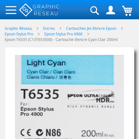
Rechercher
Graphic Réseau
Encres
Cartouches Jet d'encre Epson
Epson Stylus Pro
Epson Stylus Pro 4900
Epson T6535 (C13T653500) - Cartouche d'encre Cyan Clair 200ml
Skip
to
the
end
of
the
images
gallery