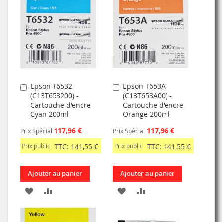
LISTE
MA
COMPARATEUR
D’ENVIE
LISTE
D’ENVIE
Epson T6532
Epson T653A
Ajouter
Ajouter
(C13T653200) -
(C13T653A00) -
au
au
Cartouche d'encre
Cartouche d'encre
panier
panier
Cyan 200ml
Orange 200ml
117,96 €
117,96 €
Prix Spécial
Prix Spécial
Prix public
TTC: 141,55 €
Prix public
TTC: 141,55 €
Ajouter au panier
Ajouter au panier
AJOUTER
AJOUTER
AJOUTER
AJOUTER
À
AU
À
AU