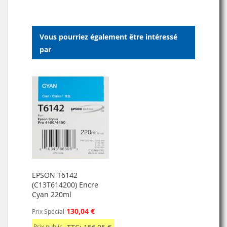
MA
COMPARATEUR
LISTE
LISTE
D’ENVIE
Vous pourriez également être intéressé
D’ENVIE
par
EPSON T6142
(C13T614200) Encre
Cyan 220ml
130,04 €
Prix Spécial
Prix public