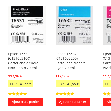
Epson T6531
Epson T6532
Epso
(C13T653100) -
(C13T653200) -
(C13
Cartouche d'encre
Cartouche d'encre
Cart
Noir Photo 200ml
Cyan 200ml
Vivi
117,96 €
117,96 €
117,
TTC: 141,55 €
TTC: 141,55 €
TTC:
Ajouter au panier
Ajouter au panier
Aj