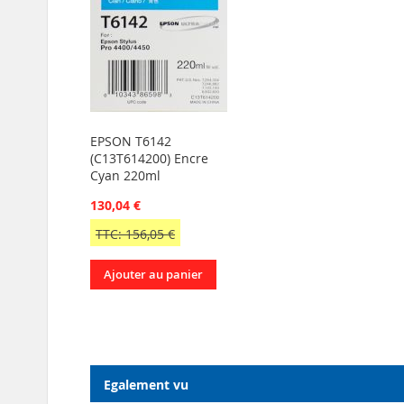
EPSON T6142
(C13T614200) Encre
Cyan 220ml
130,04 €
TTC: 156,05 €
Ajouter au panier
Egalement vu