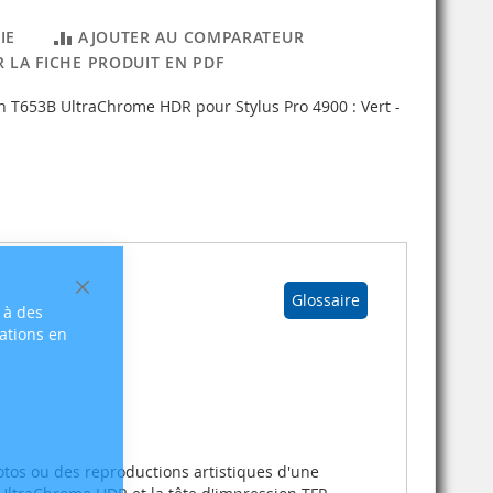
IE
AJOUTER AU COMPARATEUR
 LA FICHE PRODUIT EN PDF
n T653B UltraChrome HDR pour Stylus Pro 4900 : Vert -
Glossaire
Fermer
 à des
sations en
otos ou des reproductions artistiques d'une