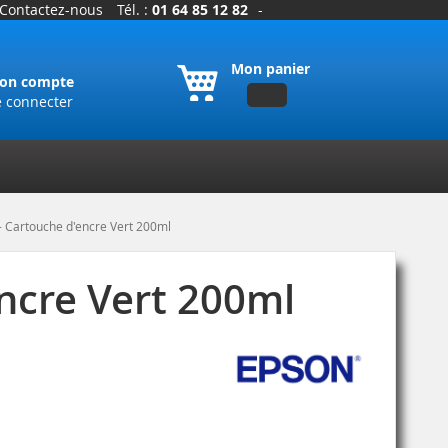
Contactez-nous
Tél. :
01 64 85 12 82
-
Mon panier
on compte
e connecter
 Cartouche d'encre Vert 200ml
ncre Vert 200ml