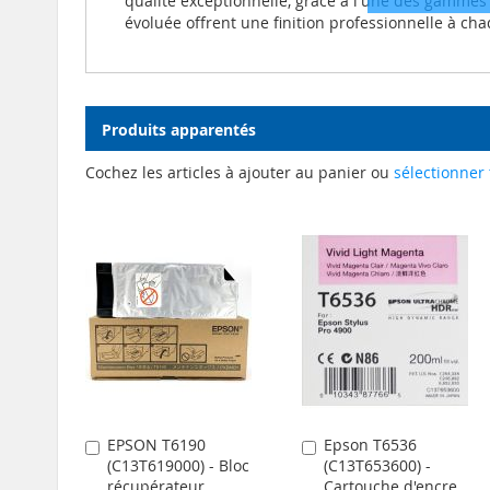
qualité exceptionnelle, grâce à l'une des gammes
évoluée offrent une finition professionnelle à ch
Produits apparentés
Cochez les articles à ajouter au panier ou
sélectionner 
EPSON T6190
Epson T6536
Ajouter
Ajouter
(C13T619000) - Bloc
(C13T653600) -
au
au
récupérateur
Cartouche d'encre
panier
panier