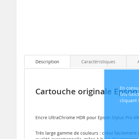
Skip
to
the
beginning
of
the
images
Description
Caractéristiques
gallery
En consul
Cartouche originale Epson
fins fonc
cliquant
Encre UltraChrome HDR pour Epson Stylus Pro 49
Très large gamme de couleurs : créez facilement 