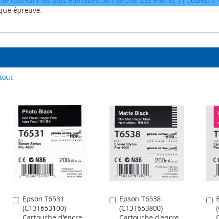
 de couleurs les plus étendues du marché. Les encres 11 couleurs 
aque épreuve.
tout
Epson T6531
Epson T6538
Ajouter
Ajouter
A
(C13T653100) -
(C13T653800) -
au
au
a
Cartouche d'encre
Cartouche d'encre
panier
panier
p