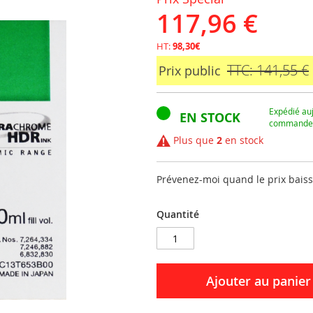
117,96 €
HT:
98,30€
TTC: 141,55 €
Prix public
Expédié auj
EN STOCK
commandez
Plus que
2
en stock
Prévenez-moi quand le prix bais
Quantité
Ajouter au panier