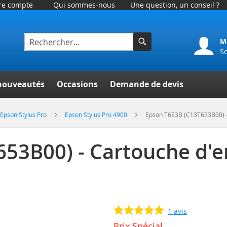
tre compte
Qui sommes-nous
Une question, un conseil ?
M
S
Rechercher
er
nouveautés
Occasions
Demande de devis
Epson Stylus Pro
Epson Stylus Pro 4900
Epson T653B (C13T653B00) -
53B00) - Cartouche d'e
1
avis
Prix Spécial