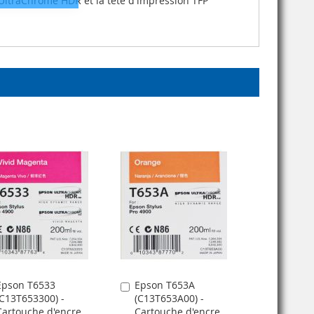
UltraChrome HDR et la tête d'impression TFP
Epson T6533
Epson T653A
jouter
Ajouter
(C13T653300) -
(C13T653A00) -
u
au
Cartouche d'encre
Cartouche d'encre
anier
panier