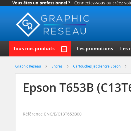
Vous êtes un professionnel ?
Connectez-vous ou créez vo
Allez
au
contenu
Recherch
Tous nos produits
Les promotions
Les 
Graphic Réseau
Encres
Cartouches Jet d'encre Epson
Epson T653B (C13T6
Référence
ENC/E/C13T653B00
Skip
to