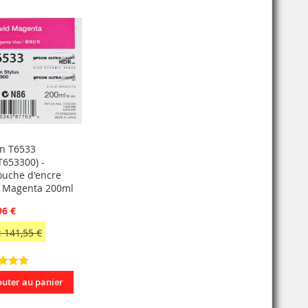
n T6533
T653300) -
ouche d'encre
d Magenta 200ml
96 €
 141,55 €
outer au panier