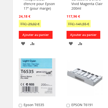
d'encre pour Epson
Vivid Magenta Clair
17" (pour marge)
200ml
24,18 €
117,96 €
TTC: 29,02 €
TTC: 141,55 €
Ajouter au panier
Ajouter au panier
AJOUTER
AJOUTER
AJOUTER
AJOUTER
À
AU
À
AU
MA
COMPARATEUR
MA
COMPARATEU
LISTE
LISTE
D’ENVIE
D’ENVIE
Epson T6535
EPSON T6191
Ajouter
Ajouter