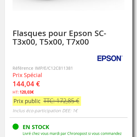
Flasques pour Epson SC-
Skip
to
T3x00, T5x00, T7x00
the
beginning
of
the
Référence
IMP/E/C12C811381
images
Prix Spécial
gallery
144,04 €
HT:
120,03€
TTC: 172,85 €
Prix public
Inclus éco-participation DEE: 1€
EN STOCK
Livré chez vous mardi par Chronopost si vous commandez