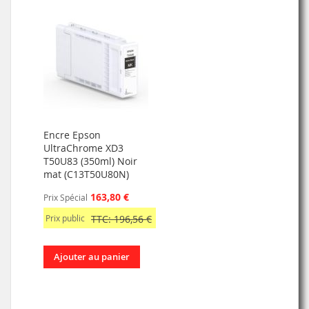
Encre Epson
UltraChrome XD3
T50U83 (350ml) Noir
mat (C13T50U80N)
163,80 €
Prix Spécial
Prix public
TTC: 196,56 €
Ajouter au panier