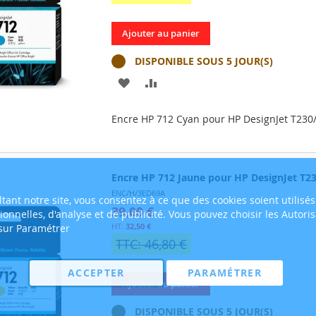
Ajouter au panier
DISPONIBLE SOUS 5 JOUR(S)
AJOUTER
AJOUTER
À
AU
Encre HP 712 Cyan pour HP DesignJet T23
MA
COMPARATEUR
LISTE
Encre HP 712 Jaune pour HP DesignJet T2
D’ENVIE
ENC/H/3ED69A
tant notre site, vous consentez à ce que des cookies soient utilisés
39,00 €
tionnelles, d'analyse et de publicité. Vous pouvez choisir les Autori
32,50 €
 sur Paramétrer
TTC: 46,80 €
ACCEPTER
PARAMÉTRER
Ajouter au panier
DISPONIBLE SOUS 5 JOUR(S)