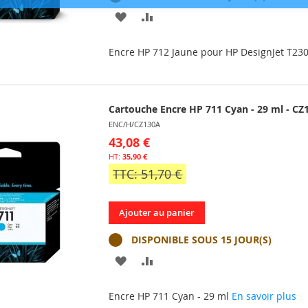
AJOUTER
AJOUTER
À
AU
Encre HP 712 Jaune pour HP DesignJet T2
MA
COMPARATEUR
LISTE
Cartouche Encre HP 711 Cyan - 29 ml - CZ
D’ENVIE
ENC/H/CZ130A
43,08 €
35,90 €
TTC: 51,70 €
Ajouter au panier
DISPONIBLE SOUS 15 JOUR(S)
AJOUTER
AJOUTER
À
AU
Encre HP 711 Cyan - 29 ml
En savoir plus
MA
COMPARATEUR