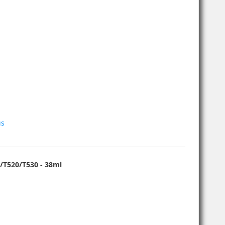
us
0/T520/T530 - 38ml