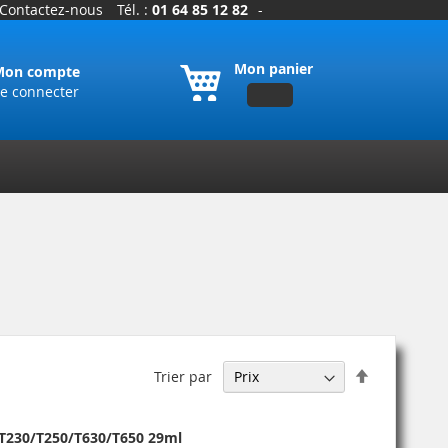
Contactez-nous
Tél. :
01 64 85 12 82
-
Mon panier
Mon compte
e connecter
Par
Trier par
ordre
décroissant
 T230/T250/T630/T650 29ml