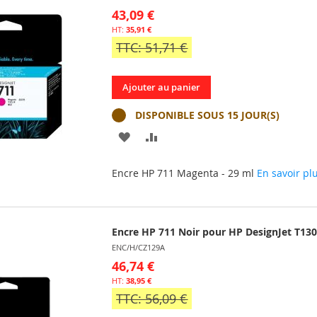
43,09 €
35,91 €
TTC: 51,71 €
Ajouter au panier
DISPONIBLE SOUS 15 JOUR(S)
AJOUTER
AJOUTER
À
AU
Encre HP 711 Magenta - 29 ml
En savoir pl
MA
COMPARATEUR
LISTE
Encre HP 711 Noir pour HP DesignJet T13
D’ENVIE
ENC/H/CZ129A
46,74 €
38,95 €
TTC: 56,09 €