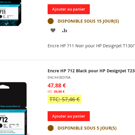
Ajouter au panier
DISPONIBLE SOUS 15 JOUR(S)
AJOUTER
AJOUTER
À
AU
Encre HP 711 Noir pour HP DesignJet T130
MA
COMPARATEUR
LISTE
Encre HP 712 Black pour HP DesignJet T2
D’ENVIE
ENC/H/3ED70A
47,88 €
39,90 €
TTC: 57,46 €
Ajouter au panier
DISPONIBLE SOUS 5 JOUR(S)