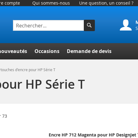
tre compte
Qui sommes-nous
Une question, un conseil ?
S
Rechercher
her
nouveautés
Occasions
Demande de devis
touches d'encre pour HP Série T
our HP Série T
r
73
Encre HP 712 Magenta pour HP DesignJet