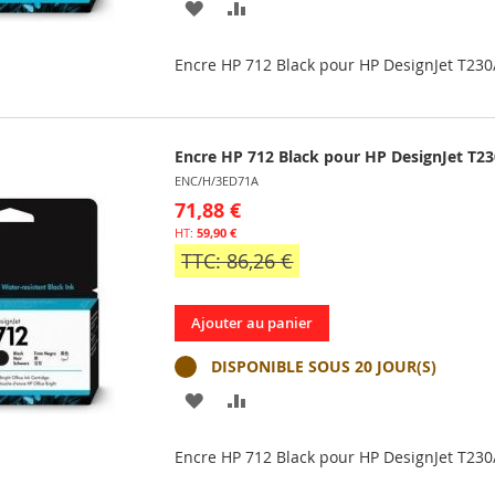
AJOUTER
AJOUTER
À
AU
Encre HP 712 Black pour HP DesignJet T23
MA
COMPARATEUR
LISTE
Encre HP 712 Black pour HP DesignJet T2
D’ENVIE
ENC/H/3ED71A
71,88 €
59,90 €
TTC: 86,26 €
Ajouter au panier
DISPONIBLE SOUS 20 JOUR(S)
AJOUTER
AJOUTER
À
AU
Encre HP 712 Black pour HP DesignJet T23
MA
COMPARATEUR