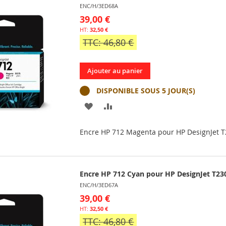
ENC/H/3ED68A
39,00 €
32,50 €
TTC: 46,80 €
Ajouter au panier
DISPONIBLE SOUS 5 JOUR(S)
AJOUTER
AJOUTER
À
AU
Encre HP 712 Magenta pour HP DesignJet 
MA
COMPARATEUR
LISTE
Encre HP 712 Cyan pour HP DesignJet T2
D’ENVIE
ENC/H/3ED67A
39,00 €
32,50 €
TTC: 46,80 €