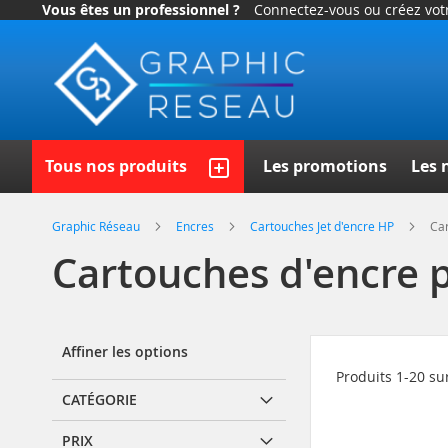
Vous êtes un professionnel ?
Connectez-vous ou créez vo
Allez
au
contenu
Recherc
Tous nos produits
Les promotions
Les 
Graphic Réseau
Encres
Cartouches Jet d'encre HP
Car
Cartouches d'encre p
Affiner les options
Produits
1
-
20
su
CATÉGORIE
PRIX