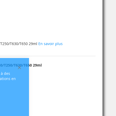
0/T250/T630/T650 29ml
En savoir plus
30/T250/T630/T650 29ml
Fermer
 à des
sations en