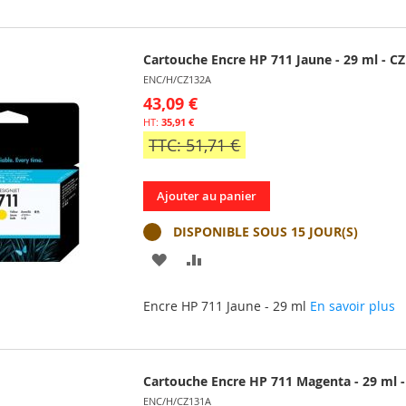
LISTE
Cartouche Encre HP 711 Jaune - 29 ml - C
D’ENVIE
ENC/H/CZ132A
43,09 €
35,91 €
TTC: 51,71 €
Ajouter au panier
DISPONIBLE SOUS 15 JOUR(S)
AJOUTER
AJOUTER
À
AU
Encre HP 711 Jaune - 29 ml
En savoir plus
MA
COMPARATEUR
LISTE
Cartouche Encre HP 711 Magenta - 29 ml 
D’ENVIE
ENC/H/CZ131A