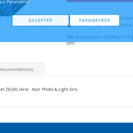
 sur Paramétrer
AJOUTER À MA LISTE D’ENV
ACCEPTER
PARAMÉTRER
EMAIL
TÉLÉCHARGER
Tête d'impression CE020A (n°771)
Gris
Documentation(s)
t Z6200 série : Noir Photo & Light Gris