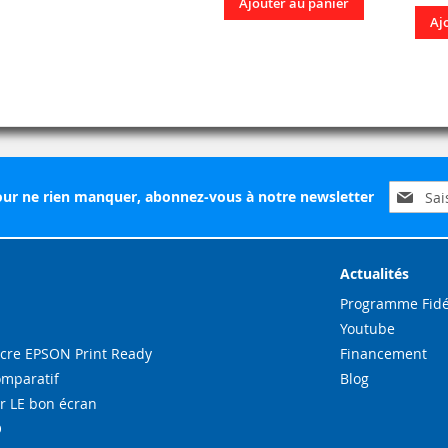
Ajouter au panier
Aj
Inscripti
ur ne rien manquer, abonnez-vous à notre newsletter
à
notre
lettre
d’inform
Actualités
:
Programme Fidé
Youtube
re EPSON Print Ready
Financement
omparatif
Blog
r LE bon écran
O