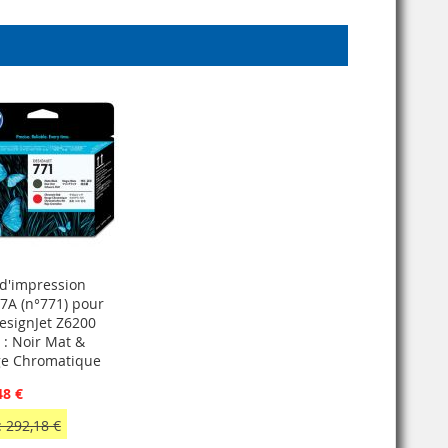
 d'impression
7A (n°771) pour
esignJet Z6200
 : Noir Mat &
e Chromatique
48 €
 292,18 €