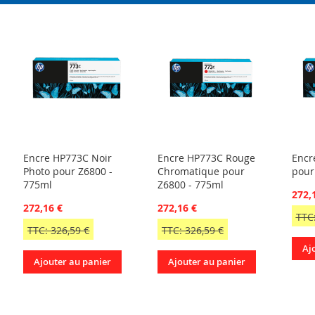
Encre HP773C Noir
Encre HP773C Rouge
Encr
Photo pour Z6800 -
Chromatique pour
pour
775ml
Z6800 - 775ml
272,
272,16 €
272,16 €
TTC:
TTC: 326,59 €
TTC: 326,59 €
Aj
Ajouter au panier
Ajouter au panier