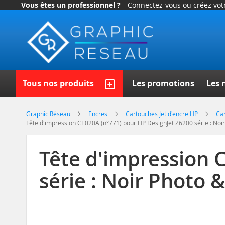
Vous êtes un professionnel ?
Connectez-vous ou créez vo
Allez
au
contenu
Recherch
Tous nos produits
Les promotions
Les 
Graphic Réseau
Encres
Cartouches Jet d'encre HP
Car
Tête d'impression CE020A (n°771) pour HP DesignJet Z6200 série : Noir
Tête d'impression 
série : Noir Photo &