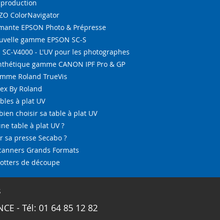
-production
IZO ColorNavigator
ante EPSON Photo & Prépresse
ouvelle gamme EPSON SC-S
SC-V4000 - L'UV pour les photographes
ynthétique gamme CANON IPF Pro & GP
amme Roland TrueVis
tex By Roland
bles à plat UV
bien choisir sa table à plat UV
ne table à plat UV ?
 sa presse Secabo ?
Scanners Grands Formats
lotters de découpe
s
CE - Tél: 01 64 85 12 82