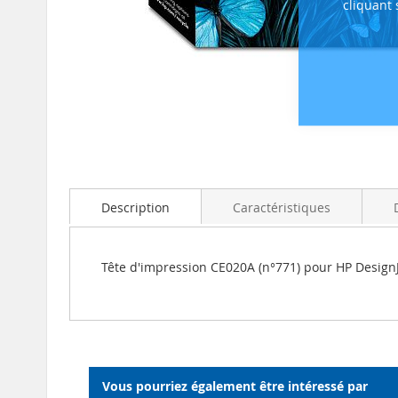
cliquant
Skip
to
the
beginning
Description
Caractéristiques
of
the
images
Tête d'impression CE020A (n°771) pour HP DesignJe
gallery
Vous pourriez également être intéressé par