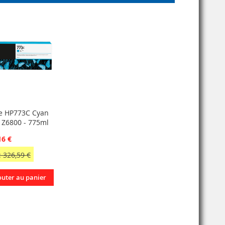
e HP773C Cyan
 Z6800 - 775ml
16 €
 326,59 €
outer au panier