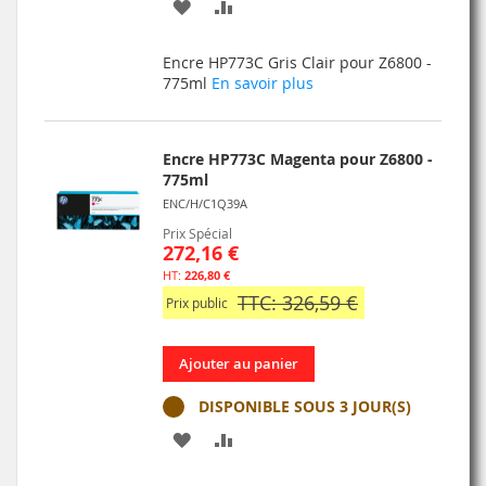
AJOUTER
AJOUTER
À
AU
Encre HP773C Gris Clair pour Z6800 -
MA
COMPARATEUR
775ml
En savoir plus
LISTE
D’ENVIE
Encre HP773C Magenta pour Z6800 -
775ml
ENC/H/C1Q39A
Prix Spécial
272,16 €
226,80 €
TTC: 326,59 €
Prix public
Ajouter au panier
DISPONIBLE SOUS 3 JOUR(S)
AJOUTER
AJOUTER
À
AU