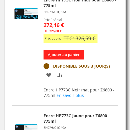
775ml
ENC/H/C1Q37A
Prix Spécial
272,16 €
226,80 €
TTC: 326,59 €
Prix public
Ajouter au panier
DISPONIBLE SOUS 3 JOUR(S)
AJOUTER
AJOUTER
À
AU
Encre HP773C Noir mat pour Z6800 -
MA
COMPARATEUR
775ml
En savoir plus
LISTE
D’ENVIE
Encre HP773C Jaune pour Z6800 -
775ml
ENC/H/C1Q40A