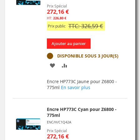
Prix Spécial
272,16 €
226,80 €
TTC: 326,59 €
Prix public
Ajouter au panier
DISPONIBLE SOUS 3 JOUR(S)
AJOUTER
AJOUTER
À
AU
Encre HP773C Jaune pour Z6800 -
MA
COMPARATEUR
775ml
En savoir plus
LISTE
D’ENVIE
Encre HP773C Cyan pour Z6800 -
775ml
ENC/H/C1Q42A
Prix Spécial
272,16 €