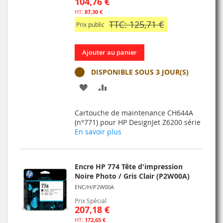
104,76 €
87,30 €
TTC: 125,71 €
Prix public
Ajouter au panier
DISPONIBLE SOUS 3 JOUR(S)
AJOUTER
AJOUTER
À
AU
Cartouche de maintenance CH644A
MA
COMPARATEUR
(n°771) pour HP DesignJet Z6200 série
En savoir plus
LISTE
D’ENVIE
Encre HP 774 Tête d'impression
Noire Photo / Gris Clair (P2W00A)
ENC/H/P2W00A
Prix Spécial
207,18 €
172,65 €