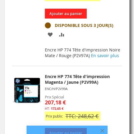
Ajouter au panier
DISPONIBLE SOUS 3 JOUR(S)
AJOUTER
AJOUTER
À
AU
Encre HP 774 Tête d'impression Noire
MA
COMPARATEUR
Mate / Rouge (P2V97A)
En savoir plus
LISTE
D’ENVIE
Encre HP 774 Tête d'impression
Magenta / Jaune (P2V99A)
ENC/H/P2V99A
Prix Spécial
207,18 €
172,65 €
TTC: 248,62 €
Prix public
Ajouter au panier