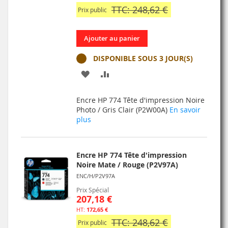
TTC: 248,62 €
Prix public
Ajouter au panier
DISPONIBLE SOUS 3 JOUR(S)
AJOUTER
AJOUTER
À
AU
Encre HP 774 Tête d'impression Noire
MA
COMPARATEUR
Photo / Gris Clair (P2W00A)
En savoir
plus
LISTE
D’ENVIE
Encre HP 774 Tête d'impression
Noire Mate / Rouge (P2V97A)
ENC/H/P2V97A
Prix Spécial
207,18 €
172,65 €
TTC: 248,62 €
Prix public