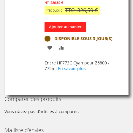
226,80 €
TTC: 326,59 €
Prix public
Ajouter au panier
DISPONIBLE SOUS 3 JOUR(S)
AJOUTER
AJOUTER
À
AU
Encre HP773C Cyan pour Z6800 -
MA
COMPARATEUR
775ml
En savoir plus
LISTE
D’ENVIE
Comparer des produits
Vous n’avez pas d’articles à comparer.
Ma liste d’envies