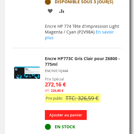
DISPONIBLE SOUS 3 JOUR(S)
AJOUTER
AJOUTER
À
AU
Encre HP 774 Tête d'impression Light
MA
COMPARATEUR
Magenta / Cyan (P2V98A)
En savoir
plus
LISTE
D’ENVIE
Encre HP773C Gris Clair pour Z6800 -
775ml
ENC/H/C1Q44A
Prix Spécial
272,16 €
226,80 €
TTC: 326,59 €
Prix public
Ajouter au panier
EN STOCK