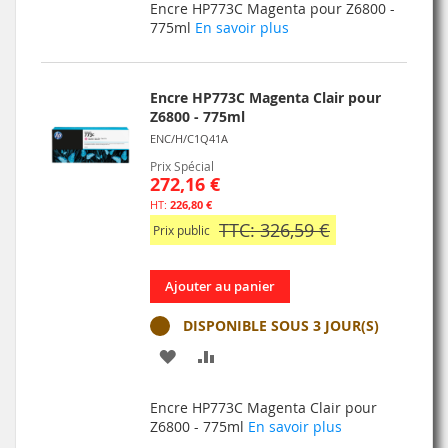
Encre HP773C Magenta pour Z6800 -
MA
COMPARATEUR
775ml
En savoir plus
LISTE
D’ENVIE
Encre HP773C Magenta Clair pour
Z6800 - 775ml
ENC/H/C1Q41A
Prix Spécial
272,16 €
226,80 €
TTC: 326,59 €
Prix public
Ajouter au panier
DISPONIBLE SOUS 3 JOUR(S)
AJOUTER
AJOUTER
À
AU
Encre HP773C Magenta Clair pour
MA
COMPARATEUR
Z6800 - 775ml
En savoir plus