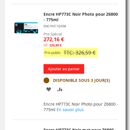
LISTE
D’ENVIE
Encre HP773C Noir Photo pour Z6800
- 775ml
ENC/H/C1Q43A
Prix Spécial
272,16 €
226,80 €
TTC: 326,59 €
Prix public
Ajouter au panier
DISPONIBLE SOUS 3 JOUR(S)
AJOUTER
AJOUTER
À
AU
Encre HP773C Noir Photo pour Z6800 -
MA
COMPARATEUR
775ml
En savoir plus
LISTE
D’ENVIE
Encre HP773C Noir mat pour Z6800 -