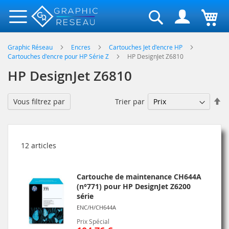
Rechercher
Graphic Réseau
Encres
Cartouches Jet d'encre HP
Cartouches d'encre pour HP Série Z
HP DesignJet Z6810
HP DesignJet Z6810
Pa
Trier par
Vous filtrez par
or
dé
12
articles
Cartouche de maintenance CH644A
(n°771) pour HP DesignJet Z6200
série
ENC/H/CH644A
Prix Spécial