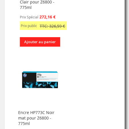
Clair pour Z6800 -
775ml
272,16 €
Prix Spécial
Prix public
TTC: 326,59 €
Ajouter au panier
Encre HP773C Noir
mat pour Z6800 -
775ml