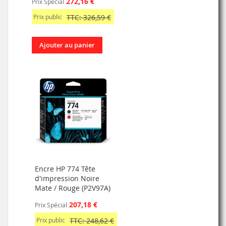
272,16 €
Prix Spécial
Prix public
TTC: 326,59 €
Ajouter au panier
Encre HP 774 Tête
d'impression Noire
Mate / Rouge (P2V97A)
207,18 €
Prix Spécial
Prix public
TTC: 248,62 €