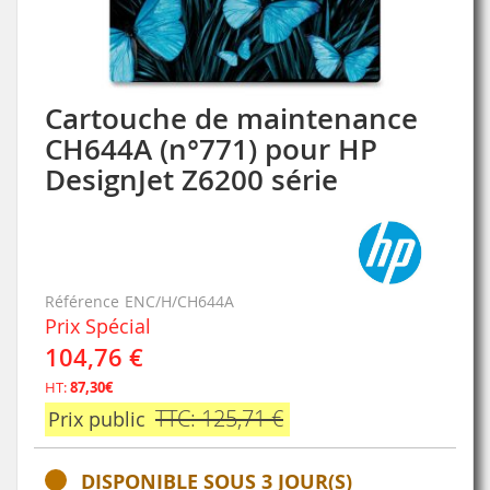
Cartouche de maintenance
Skip
to
CH644A (n°771) pour HP
the
DesignJet Z6200 série
beginning
of
the
images
gallery
Référence
ENC/H/CH644A
Prix Spécial
104,76 €
HT:
87,30€
TTC: 125,71 €
Prix public
DISPONIBLE SOUS 3 JOUR(S)