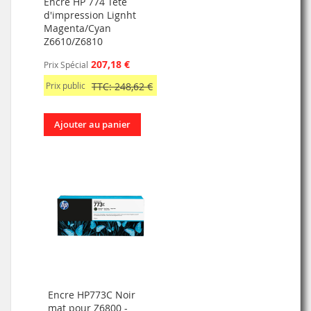
Encre HP 774 Tête
d'impression Lignht
Magenta/Cyan
Z6610/Z6810
207,18 €
Prix Spécial
Prix public
TTC: 248,62 €
Ajouter au panier
Encre HP773C Noir
mat pour Z6800 -