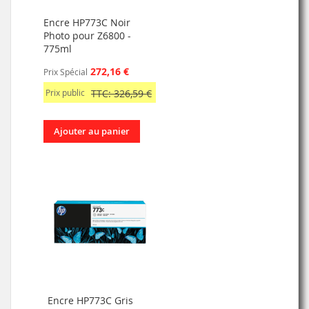
Encre HP773C Noir
Photo pour Z6800 -
775ml
272,16 €
Prix Spécial
Prix public
TTC: 326,59 €
Ajouter au panier
Encre HP773C Gris