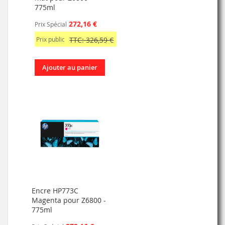
775ml
272,16 €
Prix Spécial
Prix public
TTC: 326,59 €
Ajouter au panier
Encre HP773C
Magenta pour Z6800 -
775ml