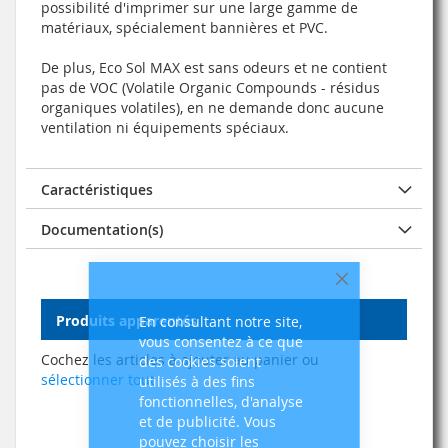
possibilité d'imprimer sur une large gamme de
matériaux, spécialement bannières et PVC.
De plus, Eco Sol MAX est sans odeurs et ne contient
pas de VOC (Volatile Organic Compounds - résidus
organiques volatiles), en ne demande donc aucune
ventilation ni équipements spéciaux.
Caractéristiques
Documentation(s)
Fermer
Produits apparentés
En consultant notre site,
vous consentez à ce que
Cochez les articles à ajouter au panier ou
des cookies soient
sélectionner tout
utilisés à des fins
fonctionnelles, d'analyse
et de publicité. Vous
pouvez choisir les