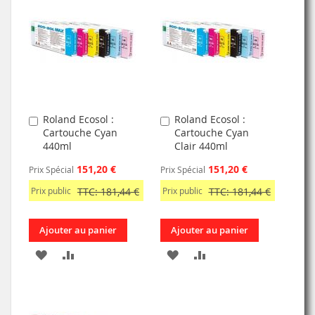
MA
COMPARATEUR
LISTE
LISTE
D’ENVIE
D’ENVIE
Roland Ecosol :
Roland Ecosol :
Ajouter
Ajouter
Cartouche Cyan
Cartouche Cyan
au
au
440ml
Clair 440ml
panier
panier
151,20 €
151,20 €
Prix Spécial
Prix Spécial
Prix public
TTC: 181,44 €
Prix public
TTC: 181,44 €
Ajouter au panier
Ajouter au panier
AJOUTER
AJOUTER
AJOUTER
AJOUTER
À
AU
À
AU
MA
COMPARATEUR
MA
COMPARATEUR