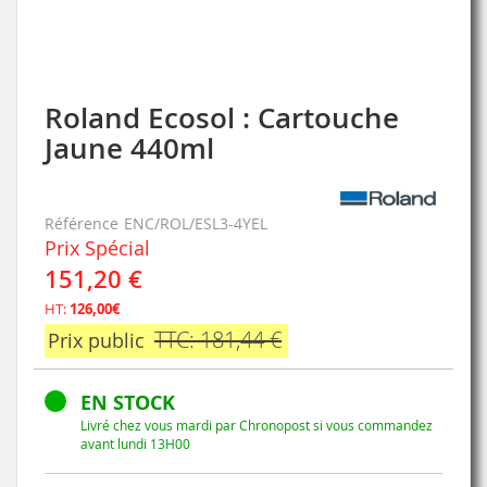
Roland Ecosol : Cartouche
Skip
to
Jaune 440ml
the
beginning
of
the
Référence
ENC/ROL/ESL3-4YEL
images
Prix Spécial
gallery
151,20 €
HT:
126,00€
TTC: 181,44 €
Prix public
EN STOCK
Livré chez vous mardi par Chronopost si vous commandez
avant lundi 13H00