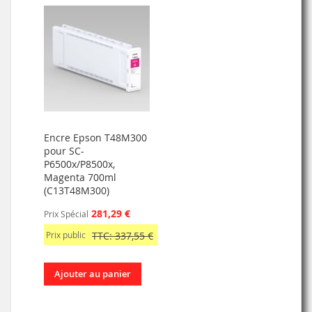
Encre Epson T48M300
pour SC-
P6500x/P8500x,
Magenta 700ml
(C13T48M300)
281,29 €
Prix Spécial
Prix public
TTC: 337,55 €
Ajouter au panier