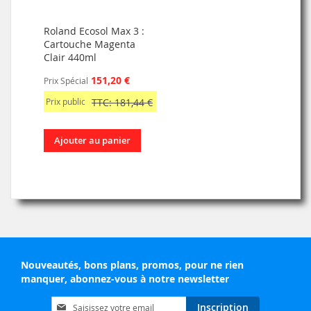
Roland Ecosol Max 3 :
Cartouche Magenta
Clair 440ml
151,20 €
Prix Spécial
Prix public
TTC: 181,44 €
Ajouter au panier
Nouveautés, bons plans, promos, pour ne rien
manquer, abonnez-vous à notre newsletter
Inscription
Inscription