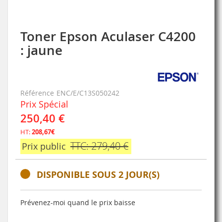
Toner Epson Aculaser C4200
Skip
to
: jaune
the
beginning
of
the
Référence
ENC/E/C13S050242
images
Prix Spécial
gallery
250,40 €
HT:
208,67€
TTC: 279,40 €
Prix public
DISPONIBLE SOUS 2 JOUR(S)
Prévenez-moi quand le prix baisse