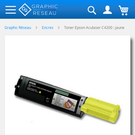
Rechercher
Graphic Réseau
Encres
Toner Epson Aculaser C4200 : jaune
Skip
to
the
end
of
the
images
gallery