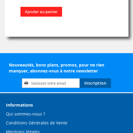
Ajouter au panier
Nouveautés, bons plans, promos, pour ne rien
manquer, abonnez-vous à notre newsletter
Inscription
Inscription
à
notre
lettre
d’information
Informations
:
Qui sommes-nous ?
Conditions Générales de Vente
Mentions légales