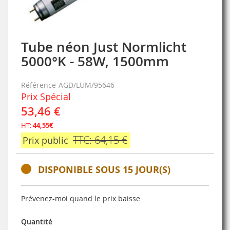
Tube néon Just Normlicht
Skip
to
5000°K - 58W, 1500mm
the
beginning
Référence
AGD/LUM/95646
of
Prix Spécial
the
images
53,46 €
gallery
HT:
44,55€
TTC: 64,15 €
Prix public
DISPONIBLE SOUS 15 JOUR(S)
Prévenez-moi quand le prix baisse
Quantité