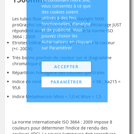
vous consentez à ce que
des cookies soient
utilisés à des fins
Les tubes fluorescents spéciaux daylight 5000
fonctionnelles, d'analyse
proGraphic combinés à la technologie d'éclairage JUST
et de publicité. Vous
répondent aux critères essentiels de la norme ISO
pouvez choisir les
3664 : 2009
Autorisations en cliquant
Etroites tolérances de la température de la couleur
sur Paramétrer
(+/- 200 K)
Très bonne position de couleur sur le diagramme
chromatique (+/- 0,003)
ACCEPTER
Répartition homogène des courbes spectrales
Indice de rendu des couleurs élevé Ra8 = 98 ; Ra215 =
PARAMÉTRER
95,6
Indice Metamierism MIvis < 1,0 et MIuv < 1,5
La norme internationale ISO 3664 : 2009 impose 8
couleurs pour déterminer l’indice de rendu des
couleurs (IRC). La source lumineuse doit reproduire