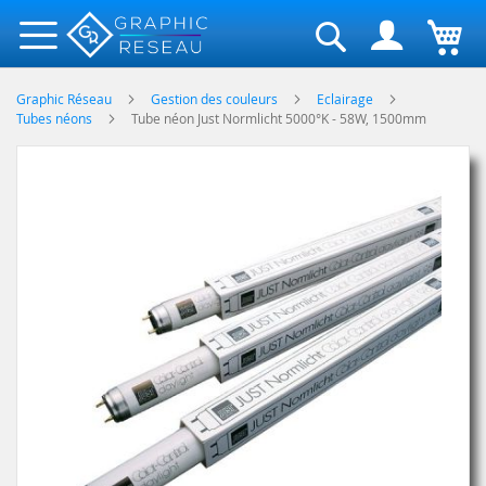
Rechercher
Graphic Réseau
Gestion des couleurs
Eclairage
Tubes néons
Tube néon Just Normlicht 5000°K - 58W, 1500mm
Skip
to
the
end
of
the
images
gallery