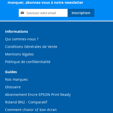
manquer, abonnez-vous à notre newsletter
Inscription
Inscription
à
notre
lettre
d’information
Informations
:
Qui sommes-nous ?
Conditions Générales de Vente
Mentions légales
Politique de confidentialité
Guides
Nos marques
Glossaire
Abonnement Encre EPSON Print Ready
Roland BN2 - Comparatif
Comment choisir LE bon écran