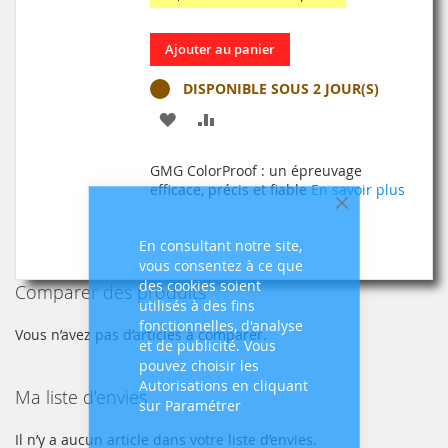
Ajouter au panier
DISPONIBLE SOUS 2 JOUR(S)
AJOUTER
AJOUTER
À
AU
GMG ColorProof : un épreuvage
MA
COMPARATEUR
efficace, précis et fiable
En savoir plus
Fermer
LISTE
En consultant notre site,
D’ENVIE
vous consentez à ce que
des cookies soient
Comparer des produits
utilisés à des fins
fonctionnelles, d'analyse
Vous n’avez pas d’articles à comparer.
et de publicité. Vous
pouvez choisir les
Autorisations en cliquant
Ma liste d’envies
sur Paramétrer
Il n’y a aucun article dans votre liste d’envies.