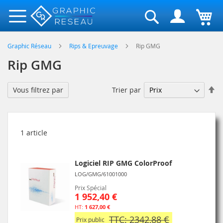
Rechercher
Graphic Réseau
Rips & Epreuvage
Rip GMG
Rip GMG
Pa
Trier par
Vous filtrez par
or
dé
1
article
Logiciel RIP GMG ColorProof
LOG/GMG/61001000
Prix Spécial
1 952,40 €
1 627,00 €
TTC: 2342,88 €
Prix public