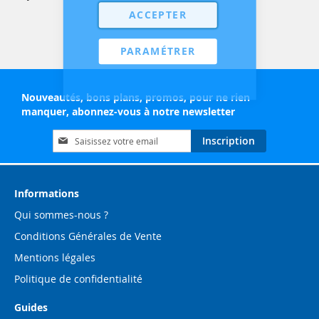
ACCEPTER
PARAMÉTRER
Nouveautés, bons plans, promos, pour ne rien
manquer, abonnez-vous à notre newsletter
Inscription
Inscription
à
notre
lettre
d’information
Informations
:
Qui sommes-nous ?
Conditions Générales de Vente
Mentions légales
Politique de confidentialité
Guides