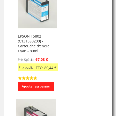
EPSON T5802
(C13T580200) -
Cartouche d'encre
Cyan - 80ml
67,03 €
Prix Spécial
Prix public
TTC: 80,44 €
Ajouter au panier