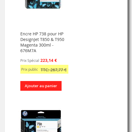
Encre HP 738 pour HP
DesignJet T850 & T950
Magenta 300ml -
676M7A
223,14 €
Prix Spécial
Prix public
TTC: 267,77 €
Ajouter au panier