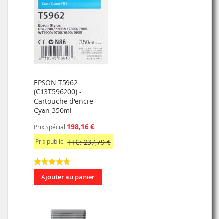
EPSON T5962
(C13T596200) -
Cartouche d'encre
Cyan 350ml
198,16 €
Prix Spécial
Prix public
TTC: 237,79 €
Ajouter au panier