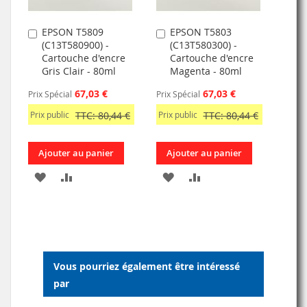
EPSON T5809
EPSON T5803
Ajouter
Ajouter
(C13T580900) -
(C13T580300) -
au
au
Cartouche d'encre
Cartouche d'encre
panier
panier
Gris Clair - 80ml
Magenta - 80ml
67,03 €
67,03 €
Prix Spécial
Prix Spécial
Prix public
TTC: 80,44 €
Prix public
TTC: 80,44 €
Ajouter au panier
Ajouter au panier
AJOUTER
AJOUTER
AJOUTER
AJOUTER
À
AU
À
AU
MA
COMPARATEUR
MA
COMPARATEUR
LISTE
LISTE
Vous pourriez également être intéressé
D’ENVIE
D’ENVIE
par