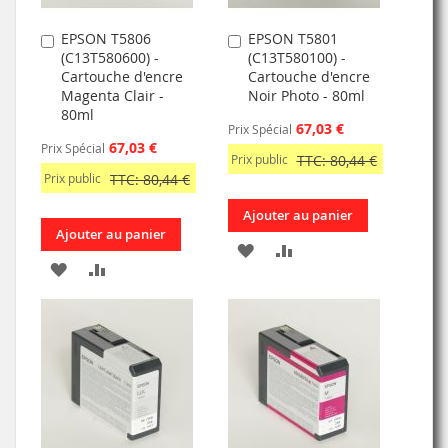
EPSON T5806
EPSON T5801
Ajouter
Ajouter
(C13T580600) -
(C13T580100) -
au
au
Cartouche d'encre
Cartouche d'encre
panier
panier
Magenta Clair -
Noir Photo - 80ml
80ml
67,03 €
Prix Spécial
67,03 €
Prix Spécial
Prix public
TTC: 80,44 €
Prix public
TTC: 80,44 €
Ajouter au panier
Ajouter au panier
AJOUTER
AJOUTER
AJOUTER
AJOUTER
À
AU
À
AU
MA
COMPARATEUR
MA
COMPARATEUR
LISTE
LISTE
D’ENVIE
D’ENVIE