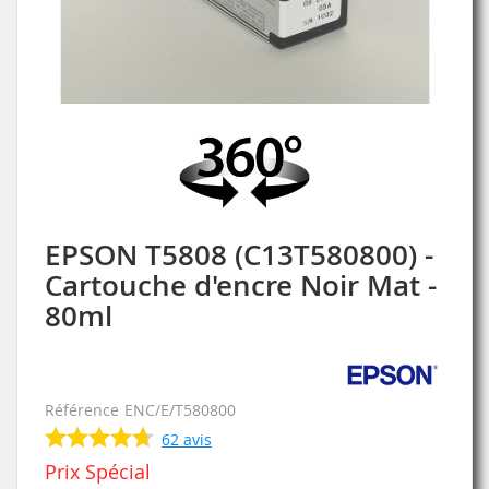
Skip
to
the
beginning
of
the
images
EPSON T5808 (C13T580800) -
gallery
Cartouche d'encre Noir Mat -
80ml
Référence
ENC/E/T580800
62
avis
Prix Spécial