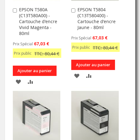
EPSON T580A
EPSON T5804
Ajouter
Ajouter
(C13T580A00) -
(C13T580400) -
au
au
Cartouche d'encre
Cartouche d'encre
panier
panier
Vivid Magenta -
Jaune - 80ml
80ml
67,03 €
Prix Spécial
67,03 €
Prix Spécial
Prix public
TTC: 80,44 €
Prix public
TTC: 80,44 €
Ajouter au panier
Ajouter au panier
AJOUTER
AJOUTER
AJOUTER
AJOUTER
À
AU
À
AU
MA
COMPARATEUR
MA
COMPARATEUR
LISTE
LISTE
D’ENVIE
D’ENVIE