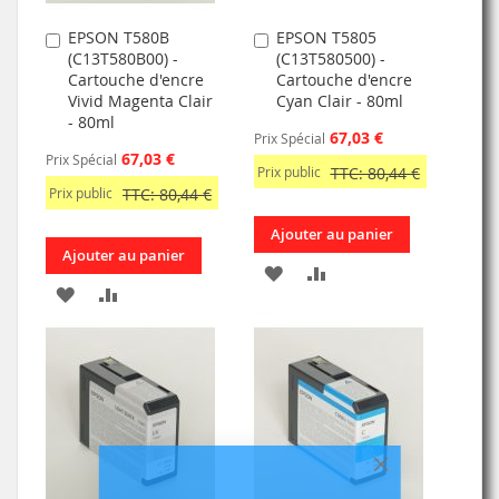
EPSON T580B
EPSON T5805
Ajouter
Ajouter
(C13T580B00) -
(C13T580500) -
au
au
Cartouche d'encre
Cartouche d'encre
panier
panier
Vivid Magenta Clair
Cyan Clair - 80ml
- 80ml
67,03 €
Prix Spécial
67,03 €
Prix Spécial
Prix public
TTC: 80,44 €
Prix public
TTC: 80,44 €
Ajouter au panier
Ajouter au panier
AJOUTER
AJOUTER
AJOUTER
AJOUTER
À
AU
À
AU
MA
COMPARATEUR
MA
COMPARATEUR
LISTE
LISTE
D’ENVIE
D’ENVIE
Fermer