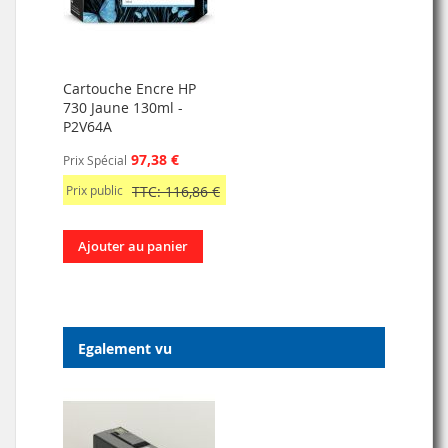
Cartouche Encre HP
730 Jaune 130ml -
P2V64A
97,38 €
Prix Spécial
Prix public
TTC: 116,86 €
Ajouter au panier
Egalement vu