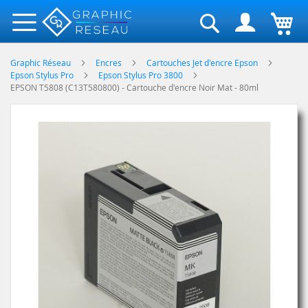
Rechercher
Graphic Réseau
Encres
Cartouches Jet d'encre Epson
Epson Stylus Pro
Epson Stylus Pro 3800
EPSON T5808 (C13T580800) - Cartouche d'encre Noir Mat - 80ml
Skip
to
the
end
of
the
images
gallery