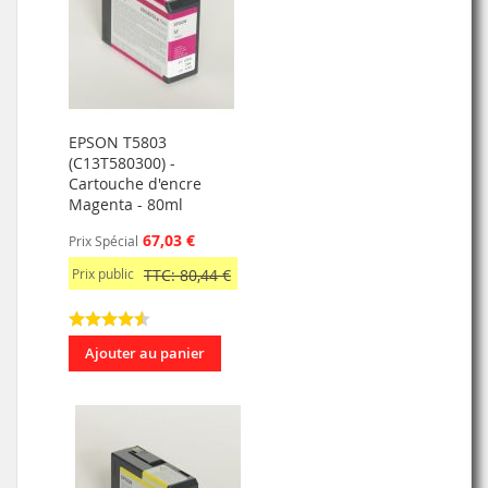
EPSON T5803
(C13T580300) -
Cartouche d'encre
Magenta - 80ml
67,03 €
Prix Spécial
Prix public
TTC: 80,44 €
Ajouter au panier