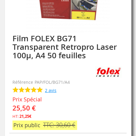
Film FOLEX BG71
Skip
to
Transparent Retropro Laser
the
100µ, A4 50 feuilles
beginning
of
the
images
gallery
Référence
PAP/FOL/BG71/A4
2
avis
Prix Spécial
25,50 €
HT:
21,25€
TTC: 30,60 €
Prix public