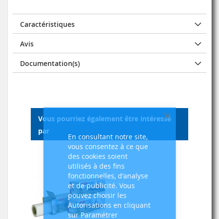
Caractéristiques
Avis
Documentation(s)
Vous pourriez également être intéressé
Fermer
par
En consultant notre site,
vous consentez à ce que
des cookies soient
utilisés à des fins
fonctionnelles, d'analyse
et de publicité. Vous
pouvez choisir les
Autorisations en cliquant
sur Paramétrer