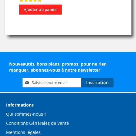
Ajouter au panier
Nouveautés, bons plans, promos, pour ne rien
manquer, abonnez-vous à notre newsletter
Inscription
Inscription
à
notre
lettre
d’information
Informations
:
Qui sommes-nous ?
Conditions Générales de Vente
Mentions légales