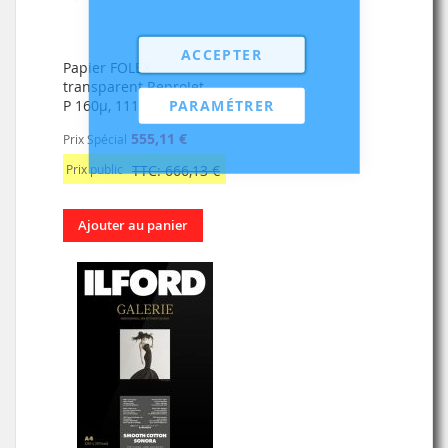
ACCEPTER
Papier FOLEX
transparent ReproJet
PARAMÉTRER
P 160µ, 1118mmx30m
555,11 €
Prix Spécial
Prix public
TTC: 666,13 €
Ajouter au panier