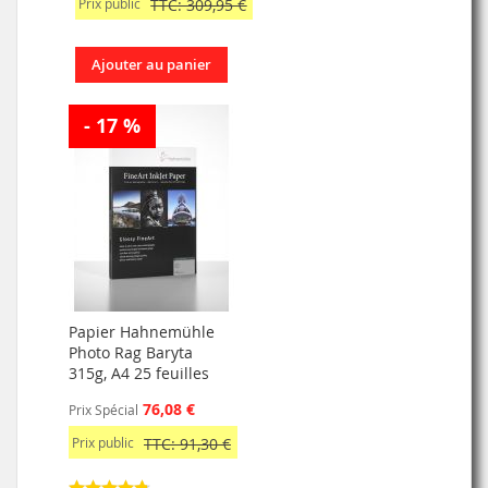
Prix public
TTC: 309,95 €
Ajouter au panier
- 17 %
Papier Hahnemühle
Photo Rag Baryta
315g, A4 25 feuilles
76,08 €
Prix Spécial
Prix public
TTC: 91,30 €