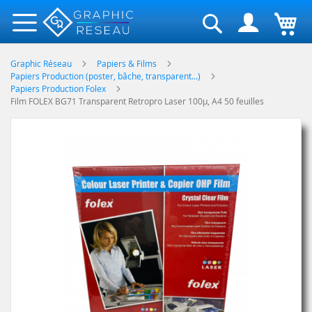
Rechercher
Graphic Réseau
Papiers & Films
Papiers Production (poster, bâche, transparent...)
Papiers Production Folex
Film FOLEX BG71 Transparent Retropro Laser 100µ, A4 50 feuilles
Skip
to
the
end
of
the
images
gallery