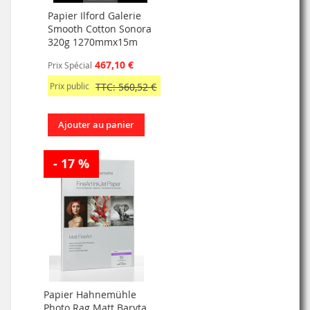
Papier Ilford Galerie
Smooth Cotton Sonora
320g 1270mmx15m
467,10 €
Prix Spécial
Prix public
TTC: 560,52 €
Ajouter au panier
- 17 %
Papier Hahnemühle
Photo Rag Matt Baryta