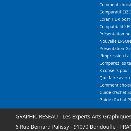
Comment choisi
Comparatif EIZ
Ecran HDR post
Compatibilité E
Présentation n
Nouvelle EPSON 
Présentation G
L'impression La
Comparez les ta
8 conseils pour 
Que faire avec u
Comment choisir
Guide d'achat 
Guide d'achat P
GRAPHIC RESEAU - Les Experts Arts Graphique
6 Rue Bernard Palissy - 91070 Bondoufle - FRAN