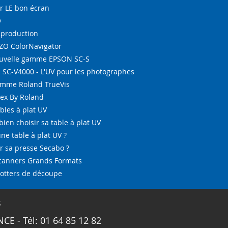
r LE bon écran
O
-production
IZO ColorNavigator
ouvelle gamme EPSON SC-S
SC-V4000 - L'UV pour les photographes
amme Roland TrueVis
tex By Roland
bles à plat UV
bien choisir sa table à plat UV
ne table à plat UV ?
 sa presse Secabo ?
Scanners Grands Formats
lotters de découpe
s
CE - Tél: 01 64 85 12 82