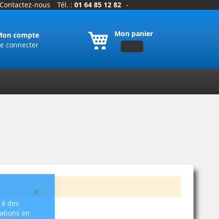
Contactez-nous
Tél. :
01 64 85 12 82
-
Mon panier
Mon compte
e connecter
Fermer
 à des
sations en