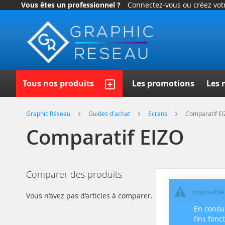
Vous êtes un professionnel ?
Connectez-vous ou créez vo
Allez
au
contenu
Recherc
Tous nos produits
Les promotions
Les 
Graphic Réseau
Guides d'achat
Ecrans
Comparatif E
Comparatif EIZO
Comparer des produits
Impossible 
Vous n’avez pas d’articles à comparer.
En consul
fins fonc