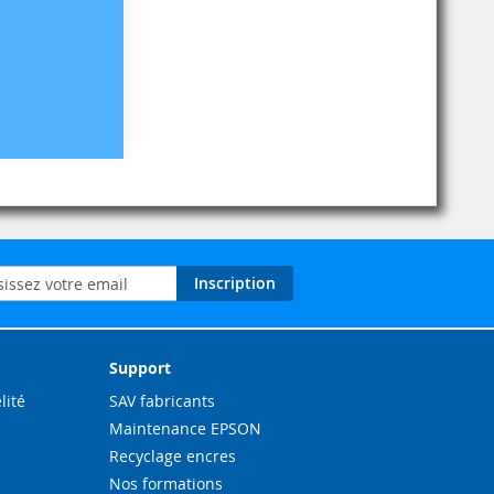
on
Inscription
ation
Support
lité
SAV fabricants
Maintenance EPSON
Recyclage encres
Nos formations