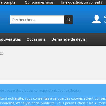
tre compte
Qui sommes-nous
Une question, un conseil ?
S
Rechercher
her
nouveautés
Occasions
Demande de devis
IZO
de trouver des produits correspondants à votre sélection.
tant notre site, vous consentez à ce que des cookies soient utilisés
tionnelles, d'analyse et de publicité. Vous pouvez choisir les Autori