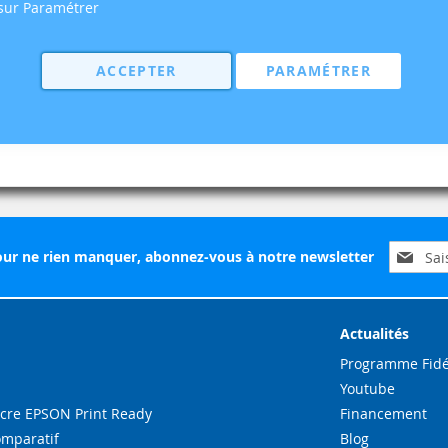
 sur Paramétrer
ACCEPTER
PARAMÉTRER
Inscripti
ur ne rien manquer, abonnez-vous à notre newsletter
à
notre
lettre
d’inform
Actualités
:
Programme Fidé
Youtube
re EPSON Print Ready
Financement
omparatif
Blog