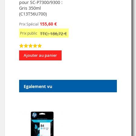
pour SC-P7300/9300 :
Gris 350ml
(C13T56U700)
155,60 €
Prix Spécial
Prix public
TTC: 186,72 €
Ajouter au panier
Egalement vu