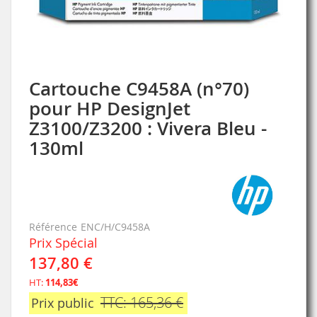
Cartouche C9458A (n°70)
Skip
to
pour HP DesignJet
the
Z3100/Z3200 : Vivera Bleu -
beginning
of
130ml
the
images
gallery
Référence
ENC/H/C9458A
Prix Spécial
137,80 €
HT:
114,83€
TTC: 165,36 €
Prix public