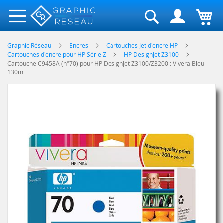
Rechercher
Graphic Réseau
Encres
Cartouches Jet d'encre HP
Cartouches d'encre pour HP Série Z
HP DesignJet Z3100
Cartouche C9458A (n°70) pour HP DesignJet Z3100/Z3200 : Vivera Bleu -
130ml
Skip
to
the
end
of
the
images
gallery