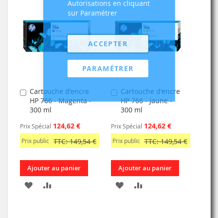
Autorisations en cliquant
sur Paramétrer
LISTE
MA
COMPARATEUR
D’ENVIE
LISTE
ACCEPTER
D’ENVIE
PARAMÉTRER
Cartouche d'encre
Cartouche d'encre
Ajouter
Ajouter
HP 766 - Magenta -
HP 766 - Jaune -
au
au
300 ml
300 ml
panier
panier
124,62 €
124,62 €
Prix Spécial
Prix Spécial
Prix public
TTC: 149,54 €
Prix public
TTC: 149,54 €
Ajouter au panier
Ajouter au panier
AJOUTER
AJOUTER
AJOUTER
AJOUTER
À
AU
À
AU