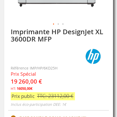
Imprimante HP DesignJet XL
Skip
to
3600DR MFP
the
beginning
of
the
images
gallery
Référence
IMP/HP/6KD25H
Prix Spécial
19 260,00 €
HT:
16050,00€
TTC: 23112,00 €
Prix public
Inclus éco-participation DEE: 1€