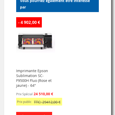
Vous pourriez également être intéressé
D’ENVIE
par
- 4 902,00 €
Imprimante Epson
Sublimation SC-
F9500H Fluo (Rose et
jaune) - 64"
24 510,00 €
Prix Spécial
Prix public
TTC: 29412,00 €