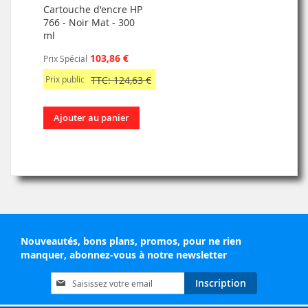
Cartouche d'encre HP
766 - Noir Mat - 300
ml
103,86 €
Prix Spécial
Prix public
TTC: 124,63 €
Ajouter au panier
Nouveautés, bons plans, promos, pour ne rien
manquer, abonnez-vous à notre newsletter
Inscription
Inscription
à
notre