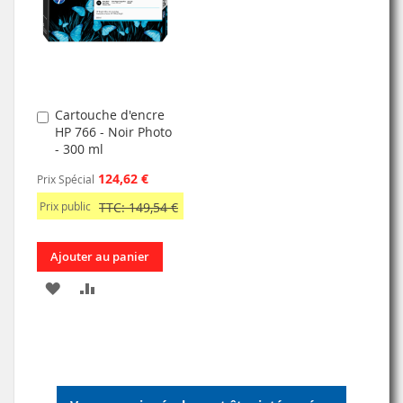
LISTE
LISTE
D’ENVIE
D’ENVIE
Cartouche d'encre
Ajouter
HP 766 - Noir Photo
au
- 300 ml
panier
124,62 €
Prix Spécial
Prix public
TTC: 149,54 €
Ajouter au panier
AJOUTER
AJOUTER
À
AU
MA
COMPARATEUR
LISTE