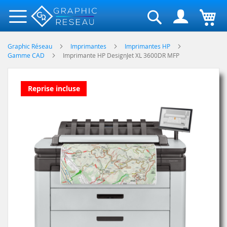
Rechercher
Graphic Réseau
Imprimantes
Imprimantes HP
Gamme CAD
Imprimante HP DesignJet XL 3600DR MFP
Skip
Reprise incluse
to
the
end
of
the
images
gallery