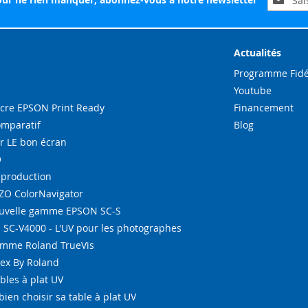
à
notre
lettre
d’inform
Actualités
:
Programme Fidé
Youtube
re EPSON Print Ready
Financement
omparatif
Blog
r LE bon écran
O
-production
IZO ColorNavigator
ouvelle gamme EPSON SC-S
SC-V4000 - L'UV pour les photographes
amme Roland TrueVis
tex By Roland
bles à plat UV
bien choisir sa table à plat UV