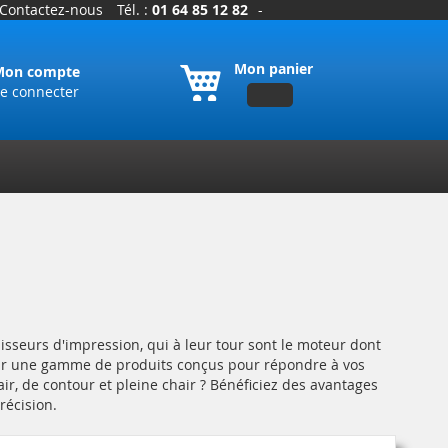
Contactez-nous
Tél. :
01 64 85 12 82
-
Mon panier
Mon compte
e connecter
isseurs d'impression, qui à leur tour sont le moteur dont
 sur une gamme de produits conçus pour répondre à vos
, de contour et pleine chair ? Bénéficiez des avantages
récision.