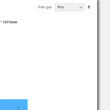
Par
Trier par
ordre
décroissant
4'' 1371mm