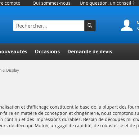
tre compte
Qui sommes-nous
Une question, un conseil ?
S
Rechercher
her
nouveautés
Occasions
Demande de devis
n & Display
lisation et d'affichage constituent la base de la plupart des fourn
oir-faire en matière de conception et d'ingénierie, nous comptons
 continu et des impressions durables. Besoin de découpes mi-chair
rs de découpe Mutoh, un gage de rapidité, de robustesse et de p