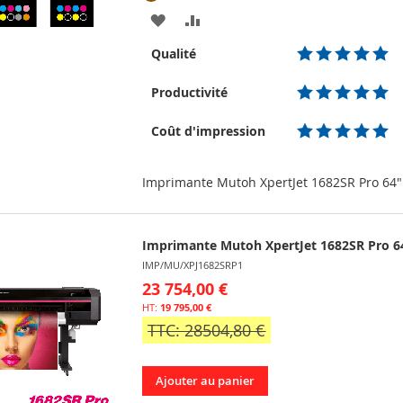
AJOUTER
AJOUTER
À
AU
Qualité
MA
COMPARATEUR
Productivité
LISTE
Coût d'impression
D’ENVIE
Imprimante Mutoh XpertJet 1682SR Pro 64"
Imprimante Mutoh XpertJet 1682SR Pro 64
IMP/MU/XPJ1682SRP1
23 754,00 €
19 795,00 €
TTC: 28504,80 €
Ajouter au panier