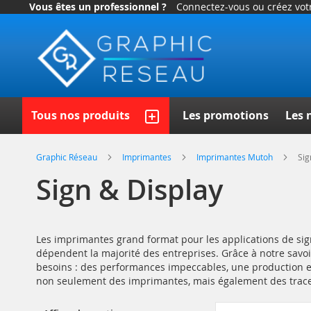
Vous êtes un professionnel ?
Connectez-vous ou créez vo
Allez
au
contenu
Recherc
Tous nos produits
Les promotions
Les 
Graphic Réseau
Imprimantes
Imprimantes Mutoh
Sig
Sign & Display
Les imprimantes grand format pour les applications de signa
dépendent la majorité des entreprises. Grâce à notre sav
besoins : des performances impeccables, une production en
non seulement des imprimantes, mais également des traceu