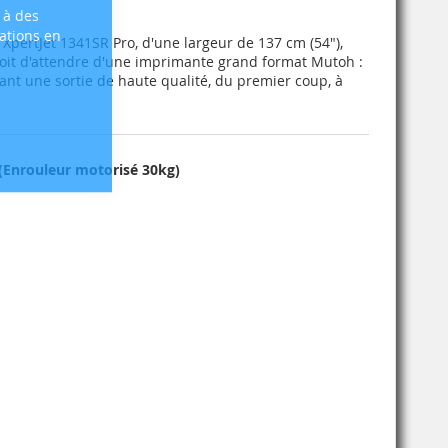
Fermer
 à des
sations en
 XpertJet 1341SR Pro, d'une largeur de 137 cm (54"),
roit d'attendre d'une imprimante grand format Mutoh :
ant une sortie de haute qualité, du premier coup, à
(Enrouleur motorisé 30kg)