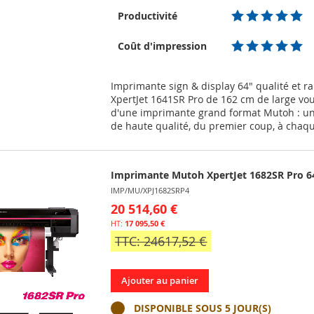
MA
COMPARATEUR
Productivité
LISTE
Coût d'impression
D’ENVIE
Imprimante sign & display 64" qualité et ra
XpertJet 1641SR Pro de 162 cm de large vou
d'une imprimante grand format Mutoh : une
de haute qualité, du premier coup, à chaq
Imprimante Mutoh XpertJet 1682SR Pro 64
IMP/MU/XPJ1682SRP4
20 514,60 €
17 095,50 €
TTC: 24617,52 €
Ajouter au panier
DISPONIBLE SOUS 5 JOUR(S)