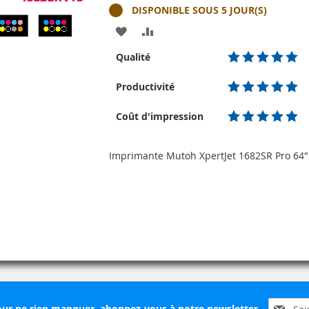
DISPONIBLE SOUS 5 JOUR(S)
AJOUTER
AJOUTER
À
AU
Qualité
MA
COMPARATEUR
Productivité
LISTE
Coût d'impression
D’ENVIE
Imprimante Mutoh XpertJet 1682SR Pro 64
Inscripti
ur ne rien manquer, abonnez-vous à notre newsletter