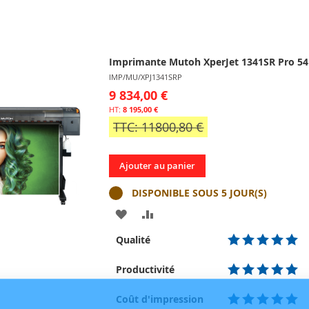
Imprimante Mutoh XperJet 1341SR Pro 5
IMP/MU/XPJ1341SRP
9 834,00 €
8 195,00 €
TTC: 11800,80 €
Ajouter au panier
DISPONIBLE SOUS 5 JOUR(S)
AJOUTER
AJOUTER
À
AU
Qualité
MA
COMPARATEUR
Productivité
LISTE
Coût d'impression