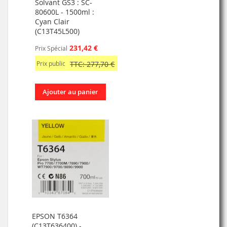
Solvant GS3 : SC-
80600L - 1500ml :
Cyan Clair
(C13T45L500)
231,42 €
Prix Spécial
Prix public
TTC: 277,70 €
Ajouter au panier
EPSON T6364
(C13T636400) -