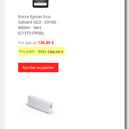
Encre Epson Eco-
Solvant GS3 : S9100 -
800ml : Vert
(C13T51PF00)
136,80 €
Prix Spécial
Prix public
TTC: 164,16 €
Ajouter au panier