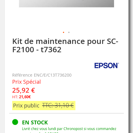
Kit de maintenance pour SC-
Skip
to
F2100 - t7362
the
beginning
of
the
Référence
ENC/E/C13T736200
images
Prix Spécial
gallery
25,92 €
HT:
21,60€
TTC: 31,10 €
Prix public
EN STOCK
Livré chez vous lundi par Chronopost si vous commandez