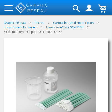
Rechercher
Graphic Réseau
Encres
Cartouches Jet d'encre Epson
Epson SureColor Serie F
Epson SureColor SC-F2100
Kit de maintenance pour SC-F2100 - t7362
Skip
to
the
end
of
the
images
gallery