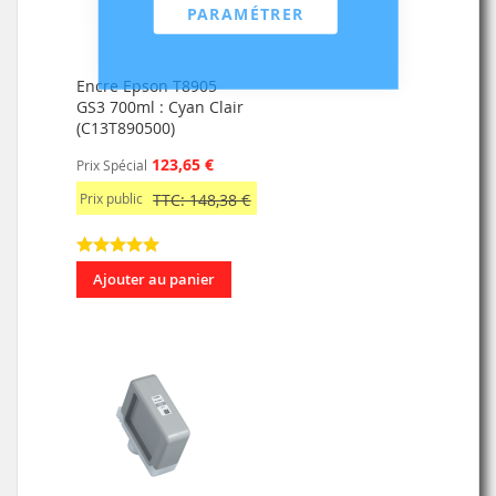
PARAMÉTRER
Encre Epson T8905
GS3 700ml : Cyan Clair
(C13T890500)
123,65 €
Prix Spécial
Prix public
TTC: 148,38 €
Ajouter au panier