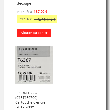
découpe
137,00 €
Prix Spécial
Prix public
TTC: 164,40 €
Ajouter au panier
EPSON T6367
(C13T636700) -
Cartouche d'encre
Gris - 700ml