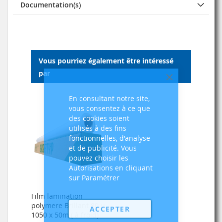
Documentation(s)
Vous pourriez également être intéressé
par
Fermer
En consultant notre site,
vous consentez à ce que
des cookies soient
utilisés à des fins
fonctionnelles, d'analyse
et de publicité. Vous
pouvez choisir les
Autorisations en cliquant
sur Paramétrer
Film lamination
polymere Brillant 80 µ,
ACCEPTER
1050 x 50m ( à froid)