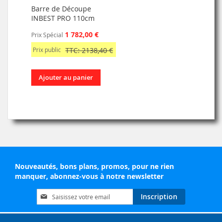
Barre de Découpe
INBEST PRO 110cm
1 782,00 €
Prix Spécial
Prix public
TTC: 2138,40 €
Ajouter au panier
Nouveautés, bons plans, promos, pour ne rien
manquer, abonnez-vous à notre newsletter
Inscription
Inscription
à
notre