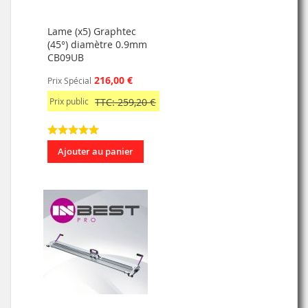
Lame (x5) Graphtec
(45°) diamètre 0.9mm
CB09UB
216,00 €
Prix Spécial
Prix public
TTC: 259,20 €
Ajouter au panier