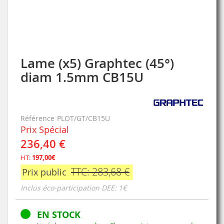
Lame (x5) Graphtec (45°)
Skip
to
diam 1.5mm CB15U
the
beginning
of
the
Référence
PLOT/GT/CB15U
images
Prix Spécial
gallery
236,40 €
HT:
197,00€
TTC: 283,68 €
Prix public
Inclus éco-participation DEE: 1€
EN STOCK