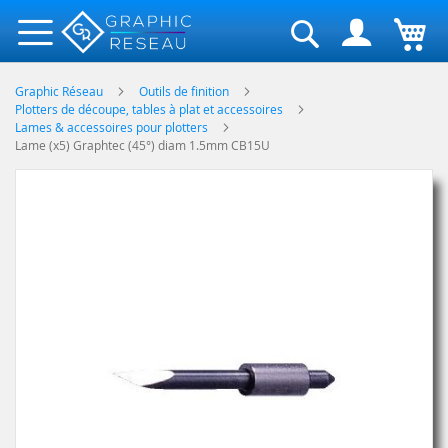
Rechercher
Graphic Réseau
Outils de finition
Plotters de découpe, tables à plat et accessoires
Lames & accessoires pour plotters
Lame (x5) Graphtec (45°) diam 1.5mm CB15U
Skip
to
the
end
of
the
images
gallery